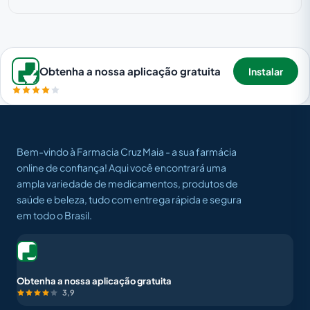
Obtenha a nossa aplicação gratuita
Instalar
Bem-vindo à Farmacia Cruz Maia - a sua farmácia
online de confiança! Aqui você encontrará uma
ampla variedade de medicamentos, produtos de
saúde e beleza, tudo com entrega rápida e segura
em todo o Brasil.
Obtenha a nossa aplicação gratuita
3,9