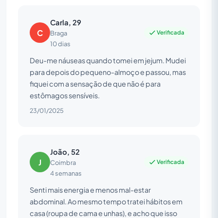
Carla, 29
C
Verificada
Braga
10 dias
Deu-me náuseas quando tomei em jejum. Mudei
para depois do pequeno-almoço e passou, mas
fiquei com a sensação de que não é para
estômagos sensíveis.
23/01/2025
João, 52
J
Verificada
Coimbra
4 semanas
Senti mais energia e menos mal-estar
abdominal. Ao mesmo tempo tratei hábitos em
casa (roupa de cama e unhas), e acho que isso