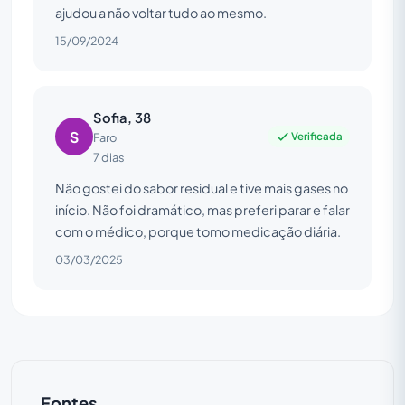
ajudou a não voltar tudo ao mesmo.
15/09/2024
Sofia, 38
S
Verificada
Faro
7 dias
Não gostei do sabor residual e tive mais gases no
início. Não foi dramático, mas preferi parar e falar
com o médico, porque tomo medicação diária.
03/03/2025
Fontes