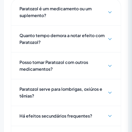
Paratozol é um medicamento ou um
suplemento?
Quanto tempo demora a notar efeito com
Paratozol?
Posso tomar Paratozol com outros
medicamentos?
Paratozol serve para lombrigas, oxiúros e
tênias?
Há efeitos secundários frequentes?