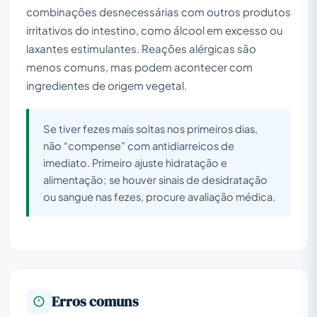
combinações desnecessárias com outros produtos
irritativos do intestino, como álcool em excesso ou
laxantes estimulantes. Reações alérgicas são
menos comuns, mas podem acontecer com
ingredientes de origem vegetal.
Se tiver fezes mais soltas nos primeiros dias,
não “compense” com antidiarreicos de
imediato. Primeiro ajuste hidratação e
alimentação; se houver sinais de desidratação
ou sangue nas fezes, procure avaliação médica.
Erros comuns