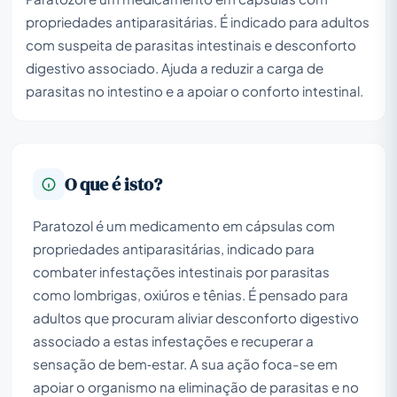
propriedades antiparasitárias. É indicado para adultos
com suspeita de parasitas intestinais e desconforto
digestivo associado. Ajuda a reduzir a carga de
parasitas no intestino e a apoiar o conforto intestinal.
O que é isto?
Paratozol é um medicamento em cápsulas com
propriedades antiparasitárias, indicado para
combater infestações intestinais por parasitas
como lombrigas, oxiúros e tênias. É pensado para
adultos que procuram aliviar desconforto digestivo
associado a estas infestações e recuperar a
sensação de bem‑estar. A sua ação foca-se em
apoiar o organismo na eliminação de parasitas e no