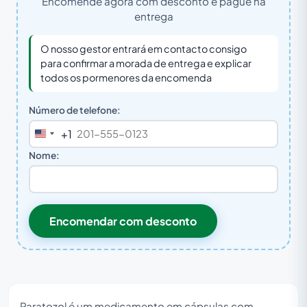
Encomende agora com desconto e pague na
entrega
O nosso gestor entrará em contacto consigo
para confirmar a morada de entrega e explicar
todos os pormenores da encomenda
Número de telefone:
+1
United
States
Nome:
+1
Encomendar com desconto
Paratozol é um medicamento em cápsulas com