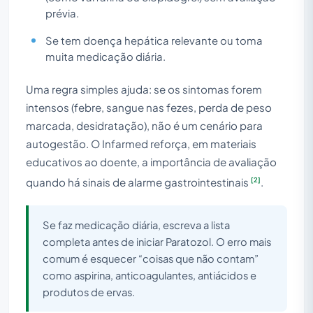
prévia.
Se tem doença hepática relevante ou toma
muita medicação diária.
Uma regra simples ajuda: se os sintomas forem
intensos (febre, sangue nas fezes, perda de peso
marcada, desidratação), não é um cenário para
autogestão. O Infarmed reforça, em materiais
educativos ao doente, a importância de avaliação
[2]
quando há sinais de alarme gastrointestinais
.
Se faz medicação diária, escreva a lista
completa antes de iniciar Paratozol. O erro mais
comum é esquecer “coisas que não contam”
como aspirina, anticoagulantes, antiácidos e
produtos de ervas.