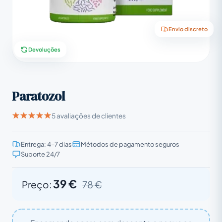
Envio discreto
Devoluções
Paratozol
5 avaliações de clientes
Entrega: 4–7 dias
Métodos de pagamento seguros
Suporte 24/7
39 €
Preço:
78 €