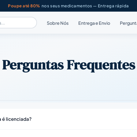
Poupe até 80%
nos seus medicamentos — Entrega rápida
Sobre Nós
Entrega e Envio
Pergunt
Perguntas Frequentes
 é licenciada?