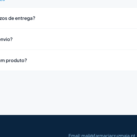
zos de entrega?
envio?
um produto?
Email: mail@farmaciacruzmaia.pt