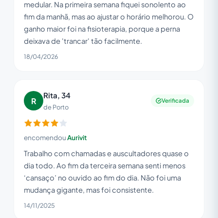
medular. Na primeira semana fiquei sonolento ao
fim da manhã, mas ao ajustar o horário melhorou. O
ganho maior foi na fisioterapia, porque a perna
deixava de 'trancar' tão facilmente.
18/04/2026
Rita, 34
R
Verificada
de Porto
encomendou
Aurivit
Trabalho com chamadas e auscultadores quase o
dia todo. Ao fim da terceira semana senti menos
‘cansaço’ no ouvido ao fim do dia. Não foi uma
mudança gigante, mas foi consistente.
14/11/2025