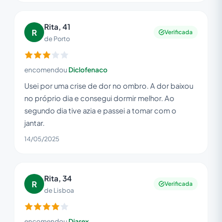
Rita, 41
R
Verificada
de Porto
encomendou
Diclofenaco
Usei por uma crise de dor no ombro. A dor baixou
no próprio dia e consegui dormir melhor. Ao
segundo dia tive azia e passei a tomar com o
jantar.
14/05/2025
Rita, 34
R
Verificada
de Lisboa
encomendou
Diarex