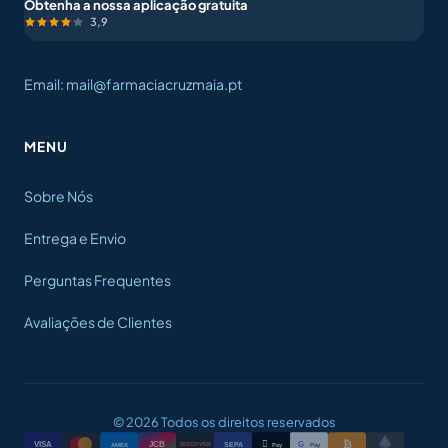
Obtenha a nossa aplicação gratuita
3,9
Email: mail@farmaciacruzmaia.pt
MENU
Sobre Nós
Entrega e Envio
Perguntas Frequentes
Avaliações de Clientes
© 2026 Todos os direitos reservados
₿

VISA
JCB
G
AMEX
SEPA
Pay
Pay
DISCOVER