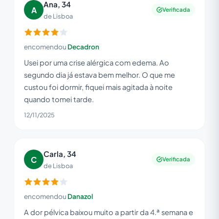
Ana, 34
A
Verificada
de Lisboa
encomendou
Decadron
Usei por uma crise alérgica com edema. Ao
segundo dia já estava bem melhor. O que me
custou foi dormir, fiquei mais agitada à noite
quando tomei tarde.
12/11/2025
Carla, 34
C
Verificada
de Lisboa
encomendou
Danazol
A dor pélvica baixou muito a partir da 4.ª semana e