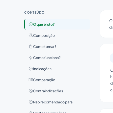
CONTEÚDO
O
O que é isto?
di
Composição
Como tomar?
Como funciona?
Indicações
O
h
Comparação
d
c
Contraindicações
Não recomendado para
Efeitos secundários