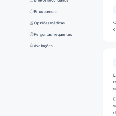
Erros comuns
O
Opiniões médicas
c
Perguntas frequentes
Avaliações
E
r
s
E
s
d