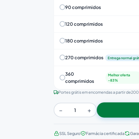
90 comprimidos
120 comprimidos
180 comprimidos
270 comprimidos
Entrega normal grát
360
Melhor oferta
comprimidos
-83%
Portes grátis em encomendas a partir de
200
−
+
SSL Seguro
Farmácia certificada
Gara