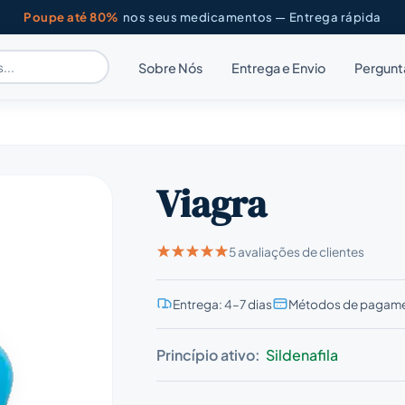
Poupe até 80%
nos seus medicamentos — Entrega rápida
Sobre Nós
Entrega e Envio
Pergunt
Viagra
5 avaliações de clientes
Entrega: 4–7 dias
Métodos de pagame
Princípio ativo:
Sildenafila