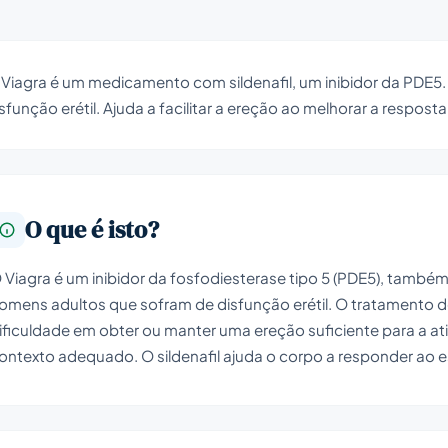
 Viagra é um medicamento com sildenafil, um inibidor da PDE5
sfunção erétil. Ajuda a facilitar a ereção ao melhorar a respost
O que é isto?
 Viagra é um inibidor da fosfodiesterase tipo 5 (PDE5), també
omens adultos que sofram de disfunção erétil. O tratamento 
ificuldade em obter ou manter uma ereção suficiente para a at
ontexto adequado. O sildenafil ajuda o corpo a responder ao est