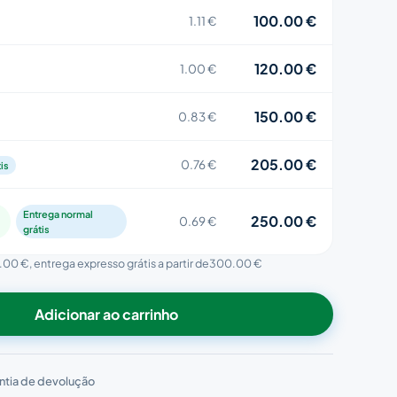
100.00 €
1.11 €
120.00 €
1.00 €
150.00 €
0.83 €
205.00 €
0.76 €
is
Entrega normal
250.00 €
0.69 €
grátis
.00 €
, entrega expresso grátis a partir de
300.00 €
Adicionar ao carrinho
ntia de devolução