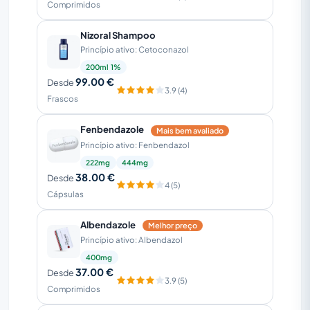
Comprimidos
Nizoral Shampoo
Princípio ativo: Cetoconazol
200ml 1%
99.00 €
Desde
3.9 (4)
Frascos
Fenbendazole
Mais bem avaliado
Princípio ativo: Fenbendazol
222mg
444mg
38.00 €
Desde
4 (5)
Cápsulas
Albendazole
Melhor preço
Princípio ativo: Albendazol
400mg
37.00 €
Desde
3.9 (5)
Comprimidos