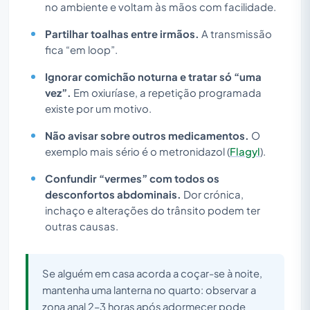
no ambiente e voltam às mãos com facilidade.
Partilhar toalhas entre irmãos.
A transmissão
fica “em loop”.
Ignorar comichão noturna e tratar só “uma
vez”.
Em oxiuríase, a repetição programada
existe por um motivo.
Não avisar sobre outros medicamentos.
O
exemplo mais sério é o metronidazol (
Flagyl
).
Confundir “vermes” com todos os
desconfortos abdominais.
Dor crónica,
inchaço e alterações do trânsito podem ter
outras causas.
Se alguém em casa acorda a coçar-se à noite,
mantenha uma lanterna no quarto: observar a
zona anal 2–3 horas após adormecer pode