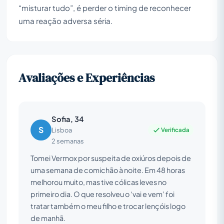
“misturar tudo”, é perder o timing de reconhecer
uma reação adversa séria.
Avaliações e Experiências
Sofia, 34
S
Verificada
Lisboa
2 semanas
Tomei Vermox por suspeita de oxiúros depois de
uma semana de comichão à noite. Em 48 horas
melhorou muito, mas tive cólicas leves no
primeiro dia. O que resolveu o ‘vai e vem’ foi
tratar também o meu filho e trocar lençóis logo
de manhã.