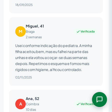
18/09/2025
Miguel, 41
M
Verificada
Braga
2 semanas
Usei conforme indicação do pediatra. A minha
filha aceitou bem, mas eu falhei na parte das
unhas e ela voltou a coçar-se duas semanas
depois. Repetimos o esquema e fomos mais
rígidos com higiene, aí ficou controlado.
02/11/2025
Ana, 52
A
Verificada
Coimbra
10 dias