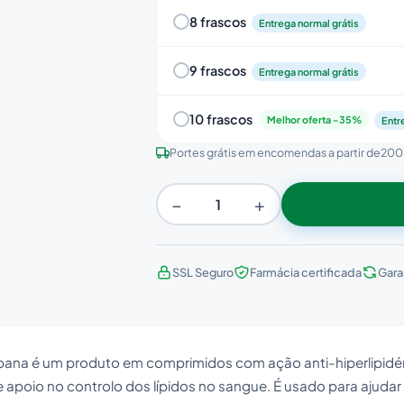
8 frascos
Entrega normal grátis
9 frascos
Entrega normal grátis
10 frascos
Melhor oferta -35%
Entr
Portes grátis em encomendas a partir de
200
−
+
SSL Seguro
Farmácia certificada
Gara
bana é um produto em comprimidos com ação anti-hiperlipidém
 apoio no controlo dos lípidos no sangue. É usado para ajudar 