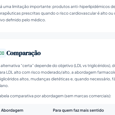
á uma limitação importante: produtos anti-hiperlipidémicos de
erapêuticas prescritas quando o risco cardiovascular é alto o
lvo definido pelo médico.
Comparação
 alternativa “certa” depende do objetivo (LDL vs triglicéridos), d
ara LDL alto com risco moderado/alto, a abordagem farmacol
riglicéridos altos, mudanças dietéticas e, quando necessário,
lano.
abela comparativa por abordagem (sem marcas comerciais):
Abordagem
Para quem faz mais sentido