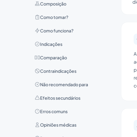
di
Composição
Como tomar?
Como funciona?
Indicações
A
Comparação
a
p
Contraindicações
r
Não recomendado para
c
Efeitos secundários
Erros comuns
Opiniões médicas