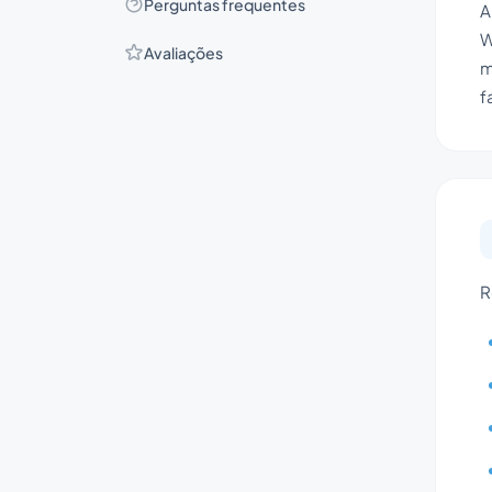
Perguntas frequentes
A
W
Avaliações
m
f
R