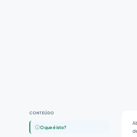
CONTEÚDO
A
O que é isto?
de