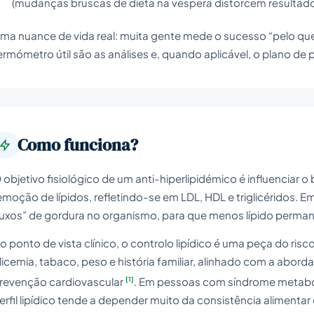
(mudanças bruscas de dieta na véspera distorcem resultad
ma nuance de vida real: muita gente mede o sucesso “pelo que 
ermómetro útil são as análises e, quando aplicável, o plano de
Como funciona?
 objetivo fisiológico de um anti-hiperlipidémico é influenciar
emoção de lípidos, refletindo-se em LDL, HDL e triglicéridos. 
luxos” de gordura no organismo, para que menos lípido perman
o ponto de vista clínico, o controlo lipídico é uma peça do risc
licemia, tabaco, peso e história familiar, alinhado com a abo
[1]
revenção cardiovascular
. Em pessoas com síndrome metabóli
erfil lipídico tende a depender muito da consistência alimentar