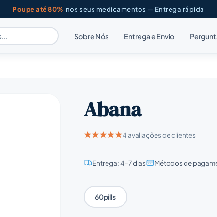
Poupe até 80%
nos seus medicamentos — Entrega rápida
Sobre Nós
Entrega e Envio
Pergunt
Abana
4 avaliações de clientes
Entrega: 4–7 dias
Métodos de pagame
60pills