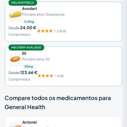
MELHOR PREÇO
Avodart
Princípio ativo: Dutasterida
0.5mg
24.00 €
Desde
3.8 (4)
Comprimidos
MAIS BEM AVALIADO
Eli
Princípio ativo: Eli
20mg
123.66 €
Desde
4 (4)
Comprimidos
Compare todos os medicamentos para
General Health
Actonel