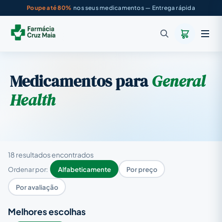
Poupe até 80%
nos seus medicamentos — Entrega rápida
Medicamentos para
General
Health
18 resultados encontrados
Ordenar por:
Alfabeticamente
Por preço
Por avaliação
Melhores escolhas