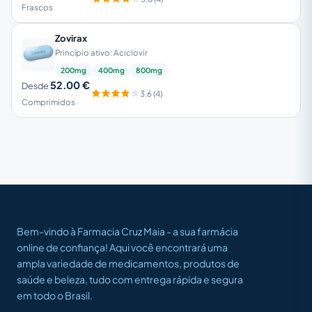
Frascos
Zovirax
Princípio ativo: Aciclovir
200mg
400mg
800mg
52.00 €
Desde
3.6 (4)
Comprimidos
Bem-vindo à Farmacia Cruz Maia - a sua farmácia
online de confiança! Aqui você encontrará uma
ampla variedade de medicamentos, produtos de
saúde e beleza, tudo com entrega rápida e segura
em todo o Brasil.