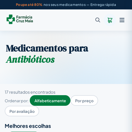
Poupe até 80%
nos seus medicamentos — Entrega rápida
Medicamentos para
Antibióticos
17 resultados encontrados
Ordenar por:
Alfabeticamente
Por preço
Por avaliação
Melhores escolhas