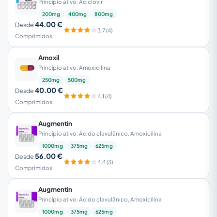
Princípio ativo: Aciclovir
200mg
400mg
800mg
44.00 €
Desde
3.7 (4)
Comprimidos
Amoxil
Princípio ativo: Amoxicilina
250mg
500mg
40.00 €
Desde
4.1 (4)
Comprimidos
Augmentin
Princípio ativo: Ácido clavulânico, Amoxicilina
1000mg
375mg
625mg
56.00 €
Desde
4.4 (3)
Comprimidos
Augmentin
Princípio ativo: Ácido clavulânico, Amoxicilina
1000mg
375mg
625mg