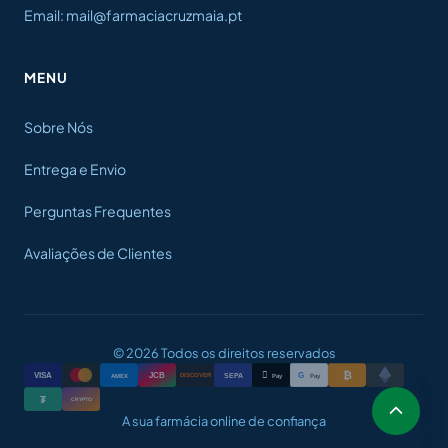
Email: mail@farmaciacruzmaia.pt
MENU
Sobre Nós
Entrega e Envio
Perguntas Frequentes
Avaliações de Clientes
© 2026 Todos os direitos reservados
₿

VISA
JCB
G
AMEX
SEPA
Pay
Pay
DISCOVER
₮
CRYPTO
A sua farmácia online de confiança