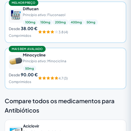
MELHOR PREÇO
Diflucan
Princípio ativo: Fluconazol
100mg
150mg
200mg
400mg
50mg
38.00 €
Desde
3.8 (4)
Comprimidos
MAIS BEM AVALIADO
Minocycline
Princípio ativo: Minociclina
50mg
90.00 €
Desde
4.7 (3)
Comprimidos
Compare todos os medicamentos para
Antibióticos
Aciclovir