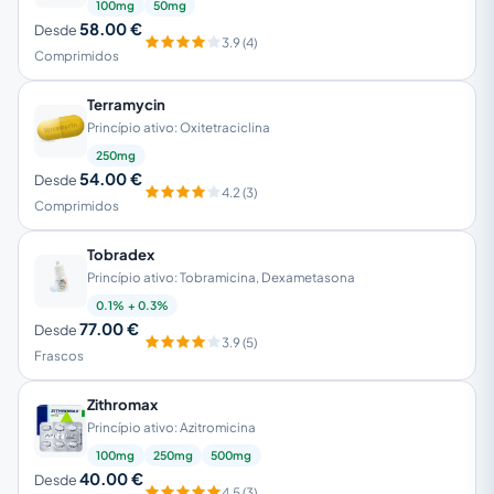
100mg
50mg
58.00 €
Desde
3.9 (4)
Comprimidos
Terramycin
Princípio ativo: Oxitetraciclina
250mg
54.00 €
Desde
4.2 (3)
Comprimidos
Tobradex
Princípio ativo: Tobramicina, Dexametasona
0.1% + 0.3%
77.00 €
Desde
3.9 (5)
Frascos
Zithromax
Princípio ativo: Azitromicina
100mg
250mg
500mg
40.00 €
Desde
4.5 (3)