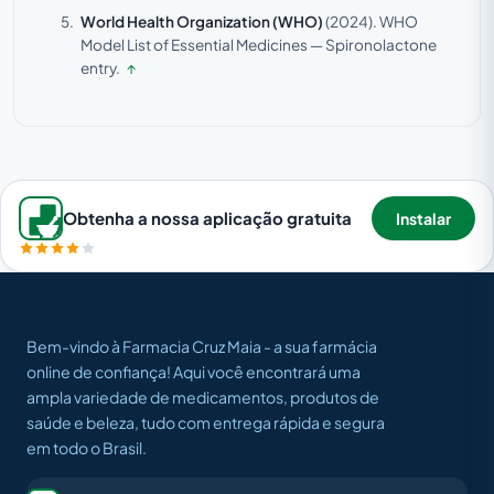
World Health Organization (WHO)
(2024).
WHO
Model List of Essential Medicines — Spironolactone
entry.
↑
Obtenha a nossa aplicação gratuita
Instalar
Bem-vindo à Farmacia Cruz Maia - a sua farmácia
online de confiança! Aqui você encontrará uma
ampla variedade de medicamentos, produtos de
saúde e beleza, tudo com entrega rápida e segura
em todo o Brasil.