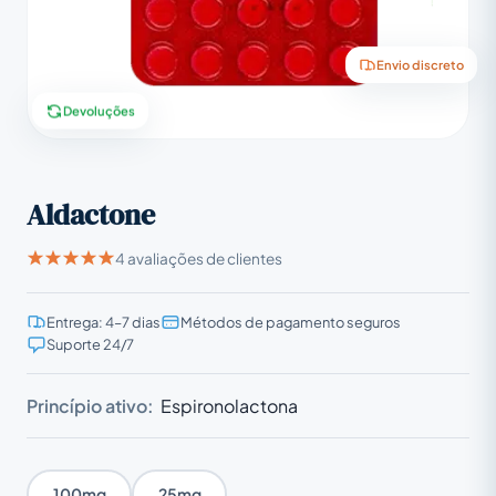
Envio discreto
Devoluções
Aldactone
4 avaliações de clientes
Entrega: 4–7 dias
Métodos de pagamento seguros
Suporte 24/7
Princípio ativo:
Espironolactona
100mg
25mg