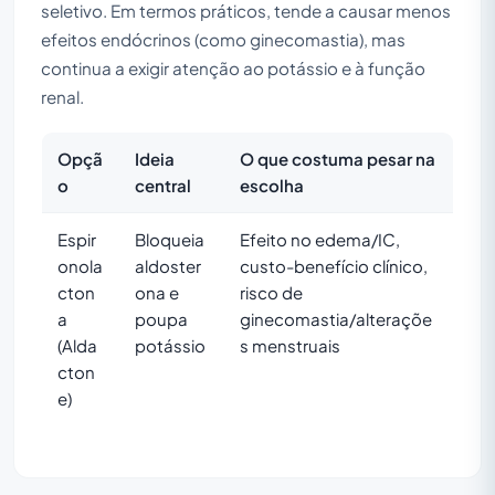
seletivo. Em termos práticos, tende a causar menos
efeitos endócrinos (como ginecomastia), mas
continua a exigir atenção ao potássio e à função
renal.
Opçã
Ideia
O que costuma pesar na
o
central
escolha
Espir
Bloqueia
Efeito no edema/IC,
onola
aldoster
custo-benefício clínico,
cton
ona e
risco de
a
poupa
ginecomastia/alteraçõe
(Alda
potássio
s menstruais
cton
e)