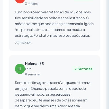
3 meses
Funcionou bem para retenção de líquidos, mas
tive sensibilidade no peito e achei estranho. O
médico disse que podia ser ginecomastia ligada
à espironolactona e acabámos por mudar a
estratégia. Foi chato, mas resolveu após parar.
22/01/2025
Helena, 63
H
Verificada
Faro
8 semanas
Senti o estômago mais sensível quando tomava
em jejum. Quando passei a tomar depois do
pequeno-almoço, a náusea quase
desapareceu. As análises de potássio vieram
bem, o que me deixou mais descansada.