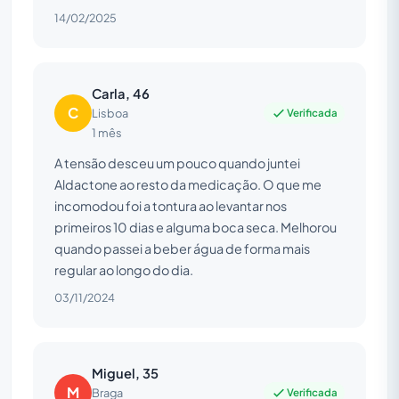
14/02/2025
Carla, 46
C
Verificada
Lisboa
1 mês
A tensão desceu um pouco quando juntei
Aldactone ao resto da medicação. O que me
incomodou foi a tontura ao levantar nos
primeiros 10 dias e alguma boca seca. Melhorou
quando passei a beber água de forma mais
regular ao longo do dia.
03/11/2024
Miguel, 35
M
Verificada
Braga