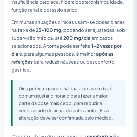
insuficiência cardíaca, hiperaldosteronismo), idade,
função renal e potássio sérico.
Em muitas situações clínicas usam-se doses diárias
na faixa de
25–100 mg
, podendo ser ajustadas, sob
supervisão médica, até
200 mg/dia
em casos
selecionados. A toma pode ser feita
1–2 vezes por
dia
e, para algumas pessoas, é melhor
após as
refeições
para reduzir náuseas ou desconforto
gástrico.
Dica prática: quando há duas tomas no dia, é
comum ajustar o horário para fazer a maior
parte da dose mais cedo, para reduzir a
necessidade de urinar durante a noite. Essa
alteração deve ser confirmada pelo médico.
O ponto-chave do uso seguro é a
monitorização