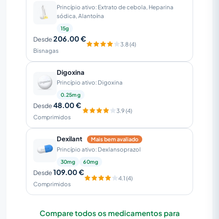
Princípio ativo: Extrato de cebola, Heparina
sódica, Alantoína
15g
206.00 €
Desde
3.8 (4)
Bisnagas
Digoxina
Princípio ativo: Digoxina
0.25mg
48.00 €
Desde
3.9 (4)
Comprimidos
Dexilant
Mais bem avaliado
Princípio ativo: Dexlansoprazol
30mg
60mg
109.00 €
Desde
4.1 (4)
Comprimidos
Compare todos os medicamentos para