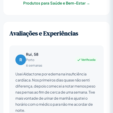
Produtos para Saúde e Bem-Estar →
Avaliações e Experiências
Rui, 58
R
Verificada
Porto
6 semanas
Usei Aldactone por edema na insuficiência
cardíaca. Nos primeiros dias quase não senti
diferença, depois comecei a notar menos peso
nas pernas ao fim de cerca de uma semana. Tive
mais vontade de urinar de manhã e ajustei o
horário com o médico para não me acordar de
noite.