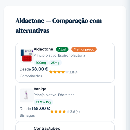
Aldactone — Comparação com
alternativas
Aldactone
Atual
Melhor preço
Princípio ativo: Espironolactona
100mg
25mg
38.00 €
Desde
3.8 (4)
Comprimidos
Vaniqa
Princípio ativo: Eflornitina
13.9% 15g
168.00 €
Desde
3.6 (4)
Bisnagas
Contractubex