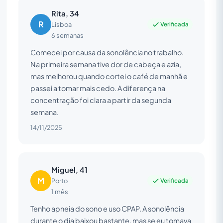
Rita, 34
R
Verificada
Lisboa
6 semanas
Comecei por causa da sonolência no trabalho.
Na primeira semana tive dor de cabeça e azia,
mas melhorou quando cortei o café de manhã e
passei a tomar mais cedo. A diferença na
concentração foi clara a partir da segunda
semana.
14/11/2025
Miguel, 41
M
Verificada
Porto
1 mês
Tenho apneia do sono e uso CPAP. A sonolência
durante o dia baixou bastante, mas se eu tomava