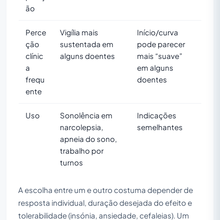
ão
Perce
Vigília mais
Início/curva
ção
sustentada em
pode parecer
clínic
alguns doentes
mais “suave”
a
em alguns
frequ
doentes
ente
Uso
Sonolência em
Indicações
narcolepsia,
semelhantes
apneia do sono,
trabalho por
turnos
A escolha entre um e outro costuma depender de
resposta individual, duração desejada do efeito e
tolerabilidade (insónia, ansiedade, cefaleias). Um