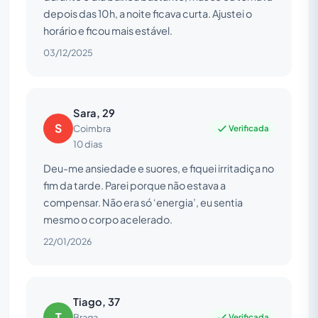
depois das 10h, a noite ficava curta. Ajustei o
horário e ficou mais estável.
03/12/2025
Sara, 29
S
Verificada
Coimbra
10 dias
Deu-me ansiedade e suores, e fiquei irritadiça no
fim da tarde. Parei porque não estava a
compensar. Não era só ‘energia’, eu sentia
mesmo o corpo acelerado.
22/01/2026
Tiago, 37
T
Verificada
Braga