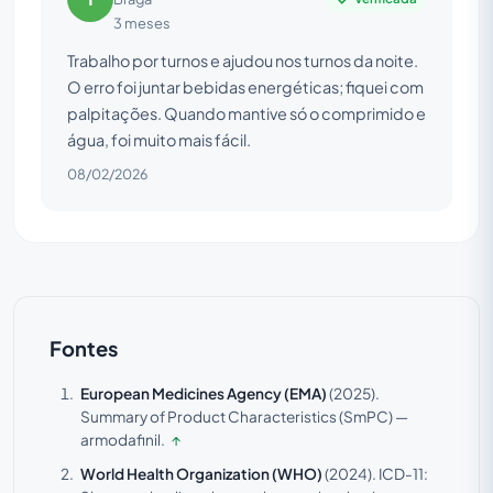
3 meses
Trabalho por turnos e ajudou nos turnos da noite.
O erro foi juntar bebidas energéticas; fiquei com
palpitações. Quando mantive só o comprimido e
água, foi muito mais fácil.
08/02/2026
Fontes
European Medicines Agency (EMA)
(2025).
Summary of Product Characteristics (SmPC) —
armodafinil.
↑
World Health Organization (WHO)
(2024).
ICD-11: