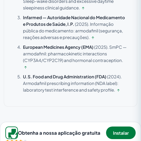
Sleep-wake disorders and excessive daytime
sleepiness clinical guidance.
↑
Infarmed — Autoridade Nacional do Medicamento
e Produtos de Saúde, I.P.
(2025).
Informação
pública do medicamento: armodafinil (segurança,
reações adversas e precauções).
↑
European Medicines Agency (EMA)
(2025).
SmPC —
armodafinil: pharmacokinetic interactions
(CYP3A4/CYP2C19) and hormonal contraception.
↑
U.S. Food and Drug Administration (FDA)
(2024).
Armodafinil prescribing information (NDA label):
laboratory test interference and safety profile.
↑
Obtenha a nossa aplicação gratuita
Instalar