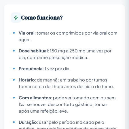
Como funciona?
Via oral
: tomar os comprimidos por via oral com
água.
Dose habitual
: 150 mg a 250 mg uma vez por
dia, conforme prescrição médica.
Frequência
: 1 vez por dia.
Horário
: de manhã; em trabalho por turnos,
tomar cerca de 1 hora antes do início do turno.
Com alimentos
: pode ser tomado com ou sem
غذا; se houver desconforto gástrico, tomar
após uma refeição leve.
Duração
: usar pelo período indicado pelo
médico, com revisão periódica da necessidade