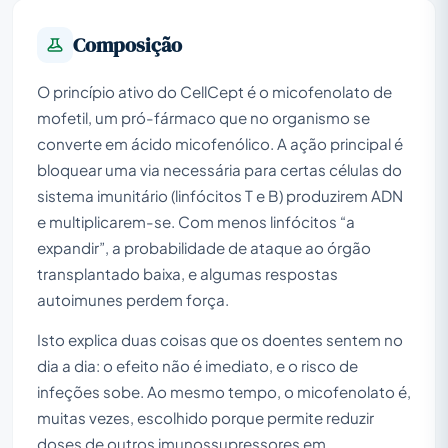
Composição
O princípio ativo do CellCept é o micofenolato de
mofetil, um pró-fármaco que no organismo se
converte em ácido micofenólico. A ação principal é
bloquear uma via necessária para certas células do
sistema imunitário (linfócitos T e B) produzirem ADN
e multiplicarem-se. Com menos linfócitos “a
expandir”, a probabilidade de ataque ao órgão
transplantado baixa, e algumas respostas
autoimunes perdem força.
Isto explica duas coisas que os doentes sentem no
dia a dia: o efeito não é imediato, e o risco de
infeções sobe. Ao mesmo tempo, o micofenolato é,
muitas vezes, escolhido porque permite reduzir
doses de outros imunossupressores em