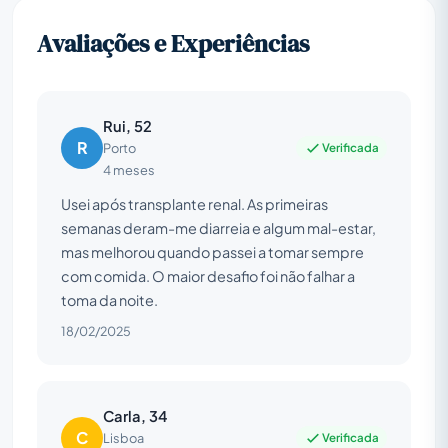
Avaliações e Experiências
Rui, 52
R
Verificada
Porto
4 meses
Usei após transplante renal. As primeiras
semanas deram-me diarreia e algum mal-estar,
mas melhorou quando passei a tomar sempre
com comida. O maior desafio foi não falhar a
toma da noite.
18/02/2025
Carla, 34
C
Verificada
Lisboa