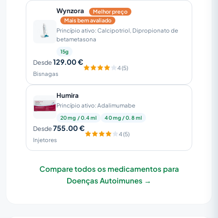
Wynzora
Melhor preço
Mais bem avaliado
Princípio ativo: Calcipotriol, Dipropionato de
betametasona
15g
129.00 €
Desde
4 (5)
Bisnagas
Humira
Princípio ativo: Adalimumabe
20 mg / 0.4 ml
40 mg / 0.8 ml
755.00 €
Desde
4 (5)
Injetores
Compare todos os medicamentos para
Doenças Autoimunes →