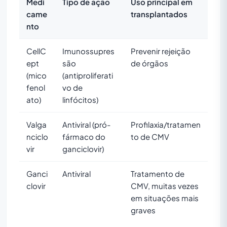
Medi
Tipo de ação
Uso principal em
came
transplantados
nto
CellC
Imunossupres
Prevenir rejeição
ept
são
de órgãos
(mico
(antiproliferati
fenol
vo de
ato)
linfócitos)
Valga
Antiviral (pró-
Profilaxia/tratamen
nciclo
fármaco do
to de CMV
vir
ganciclovir)
Ganci
Antiviral
Tratamento de
clovir
CMV, muitas vezes
em situações mais
graves