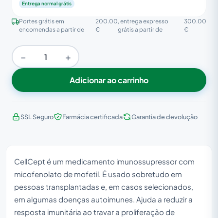
Entrega normal grátis
Portes grátis em
200.00
, entrega expresso
300.00
encomendas a partir de
€
grátis a partir de
€
−
+
Adicionar ao carrinho
SSL Seguro
Farmácia certificada
Garantia de devolução
CellCept é um medicamento imunossupressor com
micofenolato de mofetil. É usado sobretudo em
pessoas transplantadas e, em casos selecionados,
em algumas doenças autoimunes. Ajuda a reduzir a
resposta imunitária ao travar a proliferação de