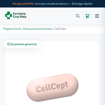
Poupe até 80%
nos seus medicamentos — Entrega rápida
Página inicial
»
Doenças Autoimunes
»
CellCept
Qualidade garantida