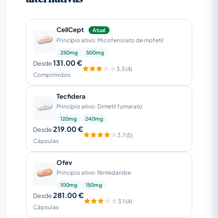
CellCept
Atual
Princípio ativo: Micofenolato de mofetil
250mg
500mg
131.00 €
Desde
3.3 (4)
Comprimidos
Tecfidera
Princípio ativo: Dimetil fumarato
120mg
240mg
219.00 €
Desde
3.7 (5)
Cápsulas
Ofev
Princípio ativo: Nintedanibe
100mg
150mg
281.00 €
Desde
3.1 (4)
Cápsulas