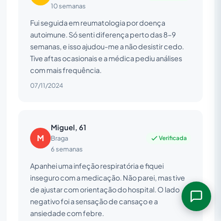
10 semanas
Fui seguida em reumatologia por doença
autoimune. Só senti diferença perto das 8–9
semanas, e isso ajudou-me a não desistir cedo.
Tive aftas ocasionais e a médica pediu análises
com mais frequência.
07/11/2024
Miguel, 61
M
Verificada
Braga
6 semanas
Apanhei uma infeção respiratória e fiquei
inseguro com a medicação. Não parei, mas tive
de ajustar com orientação do hospital. O lado
negativo foi a sensação de cansaço e a
ansiedade com febre.