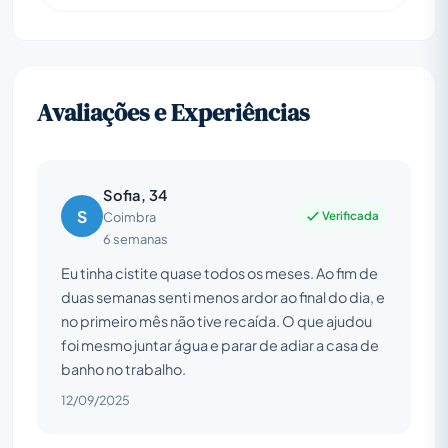
Avaliações e Experiências
Sofia, 34
S
Verificada
Coimbra
6 semanas
Eu tinha cistite quase todos os meses. Ao fim de
duas semanas senti menos ardor ao final do dia, e
no primeiro mês não tive recaída. O que ajudou
foi mesmo juntar água e parar de adiar a casa de
banho no trabalho.
12/09/2025