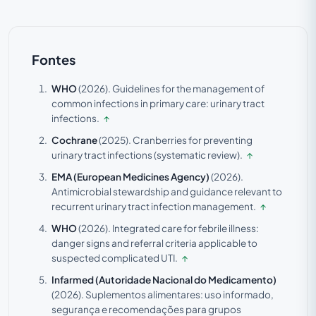
Fontes
WHO
(2026).
Guidelines for the management of
common infections in primary care: urinary tract
infections.
↑
Cochrane
(2025).
Cranberries for preventing
urinary tract infections (systematic review).
↑
EMA (European Medicines Agency)
(2026).
Antimicrobial stewardship and guidance relevant to
recurrent urinary tract infection management.
↑
WHO
(2026).
Integrated care for febrile illness:
danger signs and referral criteria applicable to
suspected complicated UTI.
↑
Infarmed (Autoridade Nacional do Medicamento)
(2026).
Suplementos alimentares: uso informado,
segurança e recomendações para grupos