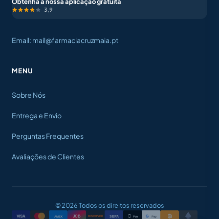
Obtenha a nossa aplicação gratuita
3,9
Email: mail@farmaciacruzmaia.pt
MENU
Sobre Nós
Entrega e Envio
Perguntas Frequentes
Avaliações de Clientes
© 2026 Todos os direitos reservados
₿

VISA
JCB
G
AMEX
SEPA
Pay
Pay
DISCOVER