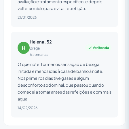
avaliação e tratamento específico, e depois
voltei ao ciclo para evitar repetição.
21/01/2026
Helena, 52
H
Verificada
Braga
6 semanas
O que notei foi menos sensação de bexiga
irritada e menos idas à casa de banho à noite.
Nos primeiros dias tive gases e algum
desconforto abdominal, que passou quando
comecei a tomar antes das refeições e com mais
água.
14/02/2026