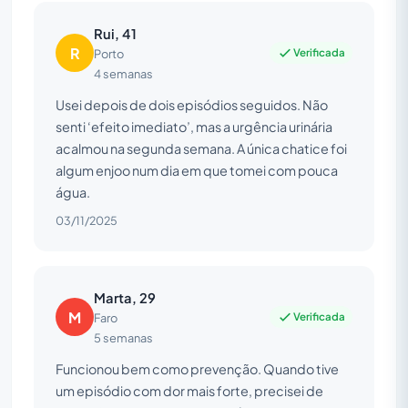
Rui, 41
R
Verificada
Porto
4 semanas
Usei depois de dois episódios seguidos. Não
senti ‘efeito imediato’, mas a urgência urinária
acalmou na segunda semana. A única chatice foi
algum enjoo num dia em que tomei com pouca
água.
03/11/2025
Marta, 29
M
Verificada
Faro
5 semanas
Funcionou bem como prevenção. Quando tive
um episódio com dor mais forte, precisei de