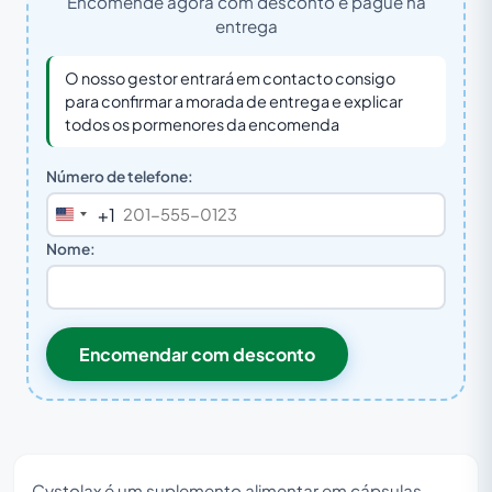
Encomende agora com desconto e pague na
entrega
O nosso gestor entrará em contacto consigo
para confirmar a morada de entrega e explicar
todos os pormenores da encomenda
Número de telefone:
+1
United
States
Nome:
+1
Encomendar com desconto
Cystolax é um suplemento alimentar em cápsulas