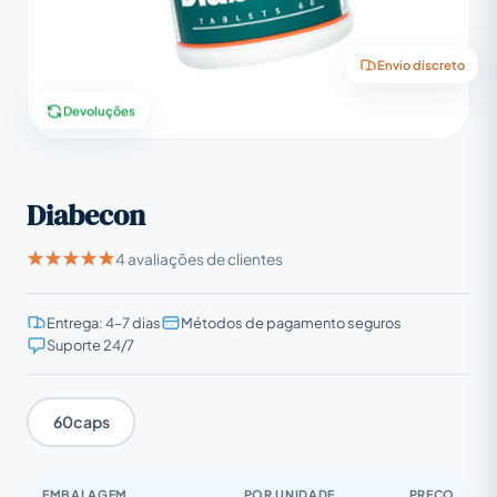
Envio discreto
Devoluções
Diabecon
4 avaliações de clientes
Entrega: 4–7 dias
Métodos de pagamento seguros
Suporte 24/7
60caps
EMBALAGEM
POR UNIDADE
PREÇO