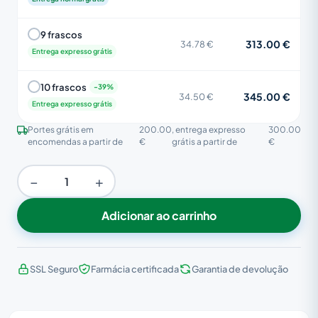
9 frascos
313.00 €
34.78 €
Entrega expresso grátis
10 frascos
345.00 €
34.50 €
Entrega expresso grátis
Portes grátis em
200.00
, entrega expresso
300.00
encomendas a partir de
€
grátis a partir de
€
−
+
Adicionar ao carrinho
SSL Seguro
Farmácia certificada
Garantia de devolução