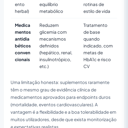
ento
equilíbrio
rotinas de
herbal)
metabólico
estilo de vida
Medica
Reduzem
Tratamento
mentos
glicemia com
de base
antidia
mecanismos
quando
béticos
definidos
indicado, com
conven
(hepático, renal,
metas de
cionais
insulinotrópico,
HbA1c e risco
etc.)
CV
Uma limitação honesta: suplementos raramente
têm o mesmo grau de evidência clínica de
medicamentos aprovados para endpoints duros
(mortalidade, eventos cardiovasculares). A
vantagem é a flexibilidade e a boa tolerabilidade em
muitos utilizadores, desde que exista monitorização
e expectativas realistas.