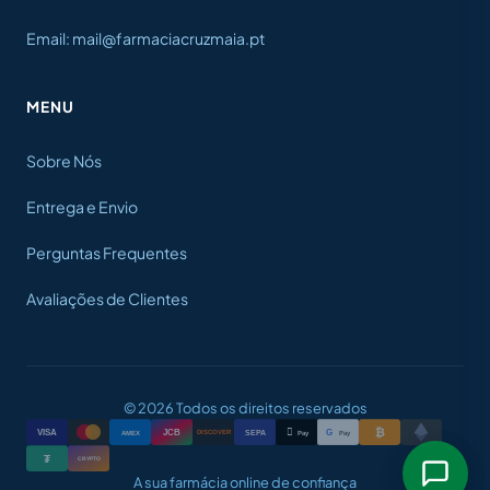
Email: mail@farmaciacruzmaia.pt
MENU
Sobre Nós
Entrega e Envio
Perguntas Frequentes
Avaliações de Clientes
© 2026 Todos os direitos reservados
₿

VISA
JCB
G
AMEX
SEPA
Pay
Pay
DISCOVER
₮
CRYPTO
A sua farmácia online de confiança