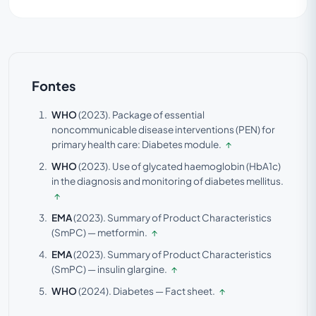
Fontes
WHO
(2023).
Package of essential
noncommunicable disease interventions (PEN) for
primary health care: Diabetes module.
↑
WHO
(2023).
Use of glycated haemoglobin (HbA1c)
in the diagnosis and monitoring of diabetes mellitus.
↑
EMA
(2023).
Summary of Product Characteristics
(SmPC) — metformin.
↑
EMA
(2023).
Summary of Product Characteristics
(SmPC) — insulin glargine.
↑
WHO
(2024).
Diabetes — Fact sheet.
↑