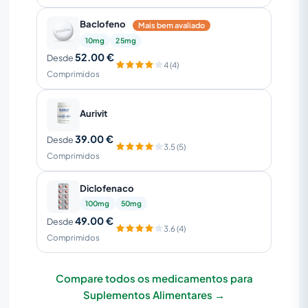
Baclofeno
Mais bem avaliado
10mg
25mg
52.00 €
Desde
4 (4)
Comprimidos
Aurivit
39.00 €
Desde
3.5 (5)
Comprimidos
Diclofenaco
100mg
50mg
49.00 €
Desde
3.6 (4)
Comprimidos
Compare todos os medicamentos para
Suplementos Alimentares →