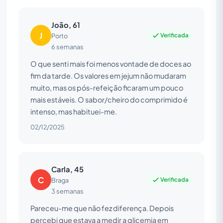
João, 61
J
Verificada
Porto
6 semanas
O que senti mais foi menos vontade de doces ao
fim da tarde. Os valores em jejum não mudaram
muito, mas os pós-refeição ficaram um pouco
mais estáveis. O sabor/cheiro do comprimido é
intenso, mas habituei-me.
02/12/2025
Carla, 45
C
Verificada
Braga
3 semanas
Pareceu-me que não fez diferença. Depois
percebi que estava a medir a glicemia em