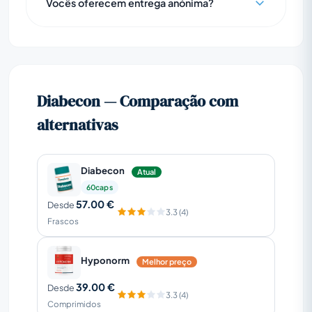
Vocês oferecem entrega anónima?
Diabecon — Comparação com
alternativas
Diabecon
Atual
60caps
57.00 €
Desde
3.3 (4)
Frascos
Hyponorm
Melhor preço
39.00 €
Desde
3.3 (4)
Comprimidos