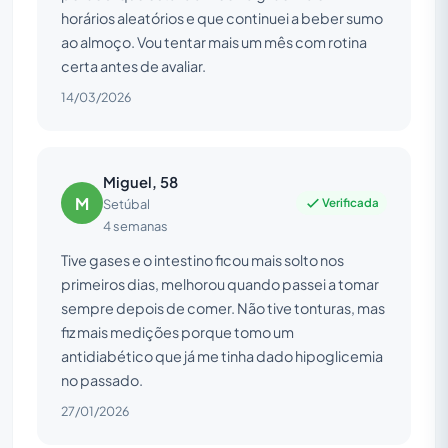
horários aleatórios e que continuei a beber sumo
ao almoço. Vou tentar mais um mês com rotina
certa antes de avaliar.
14/03/2026
Miguel, 58
M
Verificada
Setúbal
4 semanas
Tive gases e o intestino ficou mais solto nos
primeiros dias, melhorou quando passei a tomar
sempre depois de comer. Não tive tonturas, mas
fiz mais medições porque tomo um
antidiabético que já me tinha dado hipoglicemia
no passado.
27/01/2026