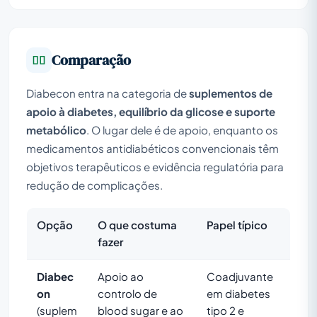
Comparação
Diabecon entra na categoria de
suplementos de
apoio à diabetes, equilíbrio da glicose e suporte
metabólico
. O lugar dele é de apoio, enquanto os
medicamentos antidiabéticos convencionais têm
objetivos terapêuticos e evidência regulatória para
redução de complicações.
Opção
O que costuma
Papel típico
fazer
Diabec
Apoio ao
Coadjuvante
on
controlo de
em diabetes
(suplem
blood sugar e ao
tipo 2 e