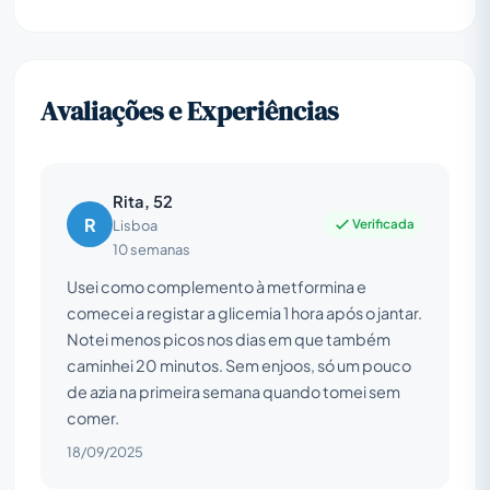
Avaliações e Experiências
Rita, 52
R
Verificada
Lisboa
10 semanas
Usei como complemento à metformina e
comecei a registar a glicemia 1 hora após o jantar.
Notei menos picos nos dias em que também
caminhei 20 minutos. Sem enjoos, só um pouco
de azia na primeira semana quando tomei sem
comer.
18/09/2025