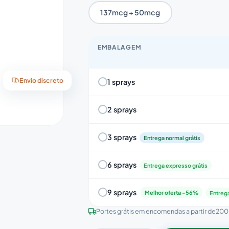
137mcg + 50mcg
EMBALAGEM
1 sprays
Envio discreto
2 sprays
3 sprays
Entrega normal grátis
6 sprays
Entrega expresso grátis
9 sprays
Melhor oferta -56%
Entrega
Portes grátis em encomendas a partir de
200