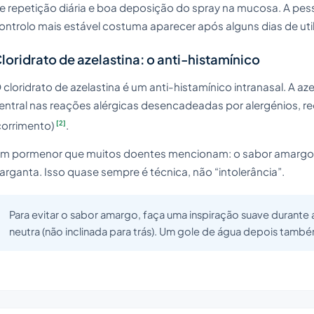
e repetição diária e boa deposição do spray na mucosa. A pes
ontrolo mais estável costuma aparecer após alguns dias de util
loridrato de azelastina: o anti-histamínico
 cloridrato de azelastina é um anti-histamínico intranasal. A a
entral nas reações alérgicas desencadeadas por alergénios, re
[2]
corrimento)
.
m pormenor que muitos doentes mencionam: o sabor amargo po
arganta. Isso quase sempre é técnica, não “intolerância”.
Para evitar o sabor amargo, faça uma inspiração suave durante
neutra (não inclinada para trás). Um gole de água depois també