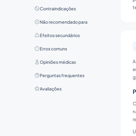
t
Contraindicações
Não recomendado para
Efeitos secundários
Erros comuns
A
Opiniões médicas
e
Perguntas frequentes
g
Avaliações
P
O
n
r
U