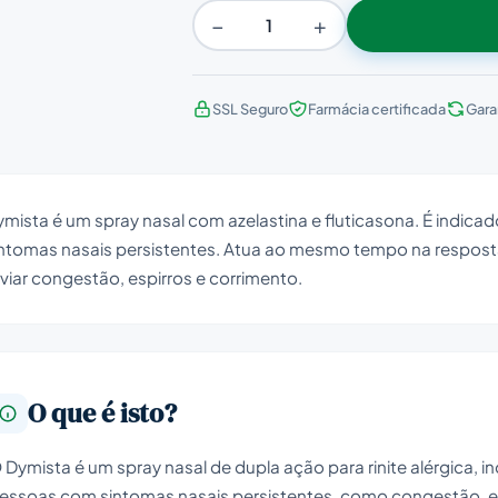
−
+
SSL Seguro
Farmácia certificada
Gara
mista é um spray nasal com azelastina e fluticasona. É indicad
intomas nasais persistentes. Atua ao mesmo tempo na resposta
iviar congestão, espirros e corrimento.
O que é isto?
 Dymista é um spray nasal de dupla ação para rinite alérgica, i
essoas com sintomas nasais persistentes, como congestão, es