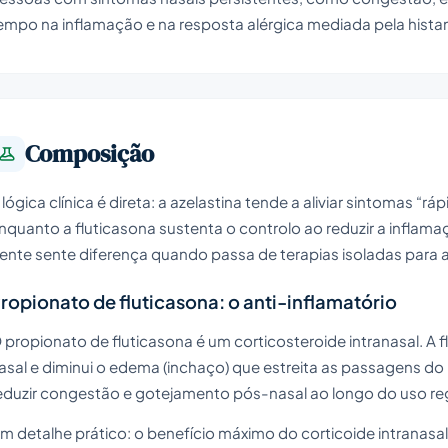
empo na inflamação e na resposta alérgica mediada pela histami
Composição
 lógica clínica é direta: a azelastina tende a aliviar sintomas “r
nquanto a fluticasona sustenta o controlo ao reduzir a inflam
ente sente diferença quando passa de terapias isoladas para a
ropionato de fluticasona: o anti-inflamatório
 propionato de fluticasona é um corticosteroide intranasal. A
asal e diminui o edema (inchaço) que estreita as passagens do 
eduzir congestão e gotejamento pós-nasal ao longo do uso reg
m detalhe prático: o benefício máximo do corticoide intranasa