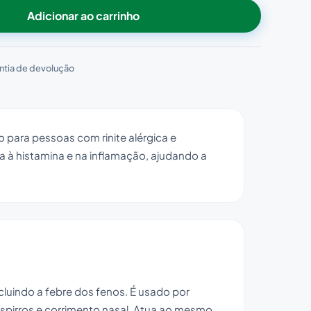
Adicionar ao carrinho
ntia de devolução
o para pessoas com rinite alérgica e
 à histamina e na inflamação, ajudando a
ncluindo a febre dos fenos. É usado por
pirros e corrimento nasal. Atua ao mesmo