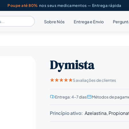
Poupe até 80%
nos seus medicamentos — Entrega rápida
Sobre Nós
Entrega e Envio
Pergunt
Dymista
5 avaliações de clientes
Entrega: 4–7 dias
Métodos de pagame
Princípio ativo:
Azelastina, Propiona