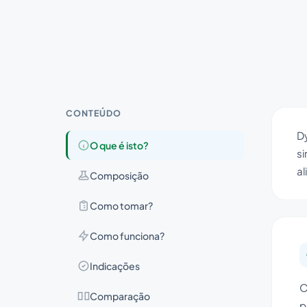
CONTEÚDO
Dy
O que é isto?
s
al
Composição
Como tomar?
Como funciona?
Indicações
O
Comparação
p