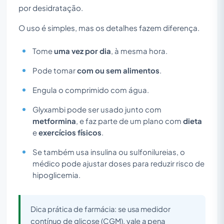
por desidratação.
O uso é simples, mas os detalhes fazem diferença.
Tome
uma vez por dia
, à mesma hora.
Pode tomar
com ou sem alimentos
.
Engula o comprimido com água.
Glyxambi pode ser usado junto com
metformina
, e faz parte de um plano com
dieta
e
exercícios físicos
.
Se também usa insulina ou sulfonilureias, o
médico pode ajustar doses para reduzir risco de
hipoglicemia.
Dica prática de farmácia: se usa medidor
contínuo de glicose (CGM), vale a pena