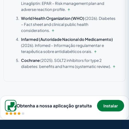
Linagliptin: EPAR – Risk management plan and
adverse reaction profile.
↑
World Health Organization (WHO)
(2026).
Diabetes
– Fact sheet and clinical public health
considerations.
↑
Infarmed (Autoridade Nacional do Medicamento)
(2026).
Infomed – Informação regulamentar e
terapêutica sobre antidiabéticos orais.
↑
Cochrane
(2025).
SGLT2 inhibitors for type 2
diabetes: benefits and harms (systematic review).
↑
Obtenha a nossa aplicação gratuita
Instalar