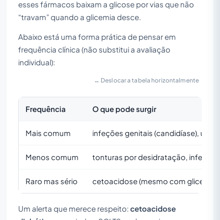
esses fármacos baixam a glicose por vias que não
“travam” quando a glicemia desce.
Abaixo está uma forma prática de pensar em
frequência clínica (não substitui a avaliação
individual):
↔ Deslocar a tabela horizontalmente
Frequência
O que pode surgir
Mais comum
infeções genitais (candidíase), urina
Menos comum
tonturas por desidratação, infeção u
Raro mas sério
cetoacidose (mesmo com glicemias n
Um alerta que merece respeito:
cetoacidose