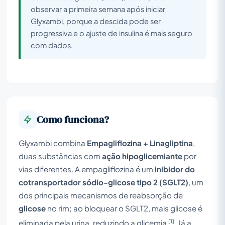
observar a primeira semana após iniciar
Glyxambi, porque a descida pode ser
progressiva e o ajuste de insulina é mais seguro
com dados.
Como funciona?
Glyxambi combina
Empagliflozina + Linagliptina
,
duas substâncias com
ação hipoglicemiante
por
vias diferentes. A empagliflozina é um
inibidor do
cotransportador sódio-glicose tipo 2 (SGLT2)
, um
dos principais mecanismos de reabsorção de
glicose
no rim; ao bloquear o SGLT2, mais glicose é
[1]
eliminada pela urina, reduzindo a glicemia
. Já a