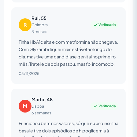
Rui, 55
R
Verificada
Coimbra
3 meses
Tinha HbA1c alta e com metformina não chegava.
Com Glyxambi fiquei mais estável ao longo do
dia, mas tive uma candidíase genital no primeiro
mês. Tratei e depois passou, mas foi incómodo.
03/11/2025
Marta, 48
M
Verificada
Lisboa
6 semanas
Funcionou bem nos valores, só que eu uso insulina
basal e tive dois episódios de hipoglicemia à