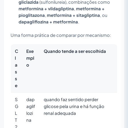
gliclazida
(sulfonilureia), combinações como
metformina + vildagliptina
,
metformina +
pioglitazona
,
metformina + sitagliptina
, ou
dapagliflozina + metformina
.
Uma forma prática de comparar por mecanismo:
C
Exe
Quando tende a ser escolhida
l
mpl
a
o
s
s
e
S
dap
quando faz sentido perder
G
aglif
glicose pela urina e há função
L
lozi
renal adequada
T
na
2