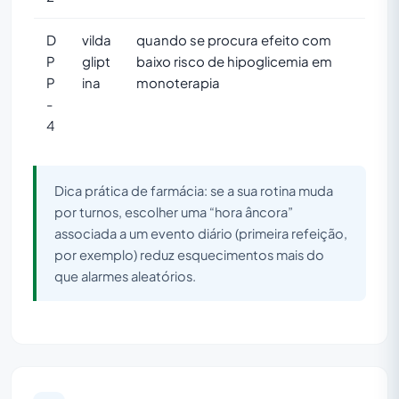
D
vilda
quando se procura efeito com
P
glipt
baixo risco de hipoglicemia em
P
ina
monoterapia
-
4
Dica prática de farmácia: se a sua rotina muda
por turnos, escolher uma “hora âncora”
associada a um evento diário (primeira refeição,
por exemplo) reduz esquecimentos mais do
que alarmes aleatórios.