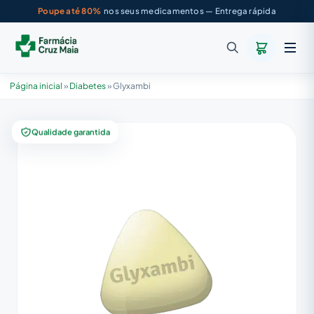
Poupe até 80%
nos seus medicamentos — Entrega rápida
Página inicial
»
Diabetes
»
Glyxambi
Qualidade garantida