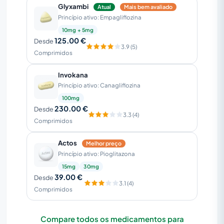
Glyxambi
Atual
Mais bem avaliado
Princípio ativo: Empagliflozina
10mg + 5mg
125.00 €
Desde
3.9 (5)
Comprimidos
Invokana
Princípio ativo: Canagliflozina
100mg
230.00 €
Desde
3.3 (4)
Comprimidos
Actos
Melhor preço
Princípio ativo: Pioglitazona
15mg
30mg
39.00 €
Desde
3.1 (4)
Comprimidos
Compare todos os medicamentos para