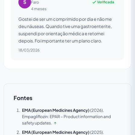
S
Verificada
Faro
4 meses
Gostei de ser um comprimido por dia e não me
deu náuseas. Quando tive uma gastroenterite,
suspendi por orientação médica e retomei
depois. Foi importante ter um plano claro.
18/03/2026
Fontes
EMA (European Medicines Agency)
(2026).
Empagliflozin: EPAR – Product information and
safety updates.
↑
EMA (European Medicines Agency)
(2025).