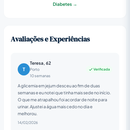
Diabetes →
Avaliações e Experiências
Teresa, 62
T
Verificada
Porto
10 semanas
A glicemia em jejum desceu ao fim de duas
semanas e eu notei que tinha mais sede no início.
O que me atrapalhou foi acordar de noite para
urinar. Ajustei a água mais cedo no dia e
melhorou.
14/02/2026