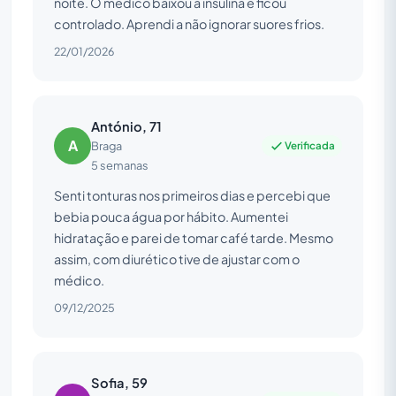
noite. O médico baixou a insulina e ficou
controlado. Aprendi a não ignorar suores frios.
22/01/2026
António, 71
A
Verificada
Braga
5 semanas
Senti tonturas nos primeiros dias e percebi que
bebia pouca água por hábito. Aumentei
hidratação e parei de tomar café tarde. Mesmo
assim, com diurético tive de ajustar com o
médico.
09/12/2025
Sofia, 59