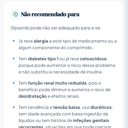
Não recomendado para
Glyxambi pode não ser adequado para si se:
Já teve
alergia
a este tipo de medicamento ou a
algum componente do comprimido.
Tem
diabetes tipo 1
ou já teve
cetoacidose
,
porque pode aumentar o risco desse problema
e não substitui a necessidade de insulina.
Tem
função renal muito reduzida
, pois o
benefício pode diminuir e aumenta o risco de
desidratação
e efeitos renais.
Tem tendência a
tensão baixa
, usa
diuréticos
,
tem idade avançada com baixa ingestão de
líquidos ou tem história de
infeções genitais
recorrentes
, situações em que pode precisar