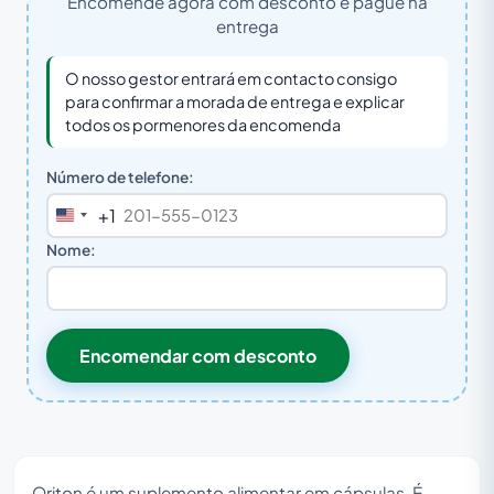
Encomende agora com desconto e pague na
entrega
O nosso gestor entrará em contacto consigo
para confirmar a morada de entrega e explicar
todos os pormenores da encomenda
Número de telefone:
+1
United
States
Nome:
+1
Encomendar com desconto
Oriton é um suplemento alimentar em cápsulas. É