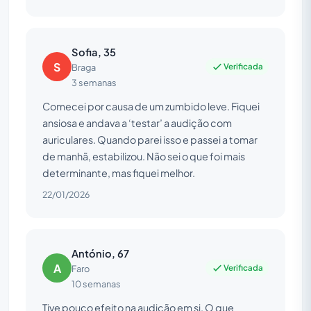
Sofia, 35
S
Verificada
Braga
3 semanas
Comecei por causa de um zumbido leve. Fiquei
ansiosa e andava a ‘testar’ a audição com
auriculares. Quando parei isso e passei a tomar
de manhã, estabilizou. Não sei o que foi mais
determinante, mas fiquei melhor.
22/01/2026
António, 67
A
Verificada
Faro
10 semanas
Tive pouco efeito na audição em si. O que