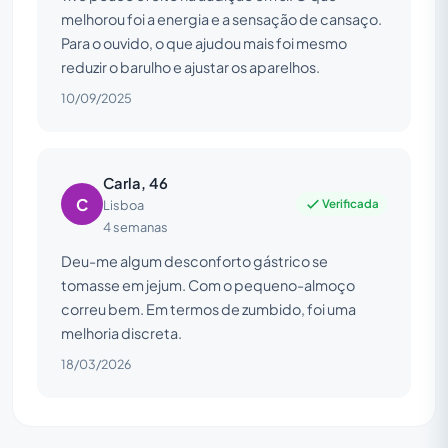
melhorou foi a energia e a sensação de cansaço.
Para o ouvido, o que ajudou mais foi mesmo
reduzir o barulho e ajustar os aparelhos.
10/09/2025
Carla, 46
C
Verificada
Lisboa
4 semanas
Deu-me algum desconforto gástrico se
tomasse em jejum. Com o pequeno-almoço
correu bem. Em termos de zumbido, foi uma
melhoria discreta.
18/03/2026