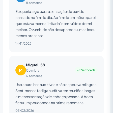
8 semanas
Eu queria algo para a sensação de ouvido
cansado no fim do dia. Ao fim de um mês reparei
que estava menos ‘irritada’ com ruído e dormi
melhor. O zumbido não desapareceu, mas ficou
menos presente.
14/11/2025
Miguel, 58
M
Verificada
Coimbra
6 semanas
Uso aparelhos auditivos e não esperava milagres.
Senti menos fadiga auditiva em reuniões longas
e menos sensação de cabeça pesada. A boca
ficou um pouco seca na primeira semana.
03/02/2026