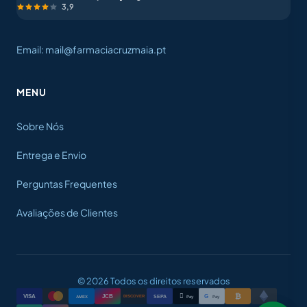
3,9
Email: mail@farmaciacruzmaia.pt
MENU
Sobre Nós
Entrega e Envio
Perguntas Frequentes
Avaliações de Clientes
© 2026 Todos os direitos reservados
₿

VISA
JCB
G
AMEX
SEPA
Pay
Pay
DISCOVER