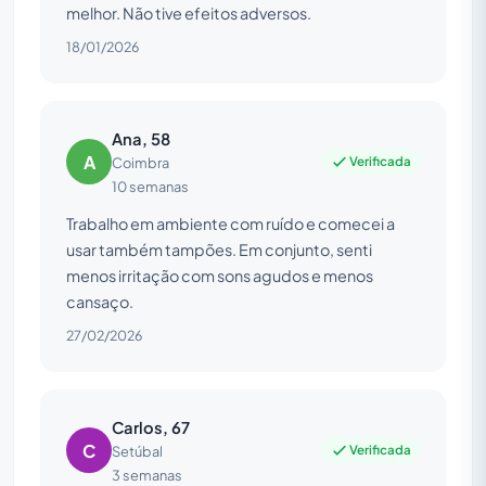
melhor. Não tive efeitos adversos.
18/01/2026
Ana, 58
A
Verificada
Coimbra
10 semanas
Trabalho em ambiente com ruído e comecei a
usar também tampões. Em conjunto, senti
menos irritação com sons agudos e menos
cansaço.
27/02/2026
Carlos, 67
C
Verificada
Setúbal
3 semanas