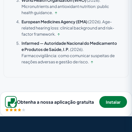
World Health Organization (WHO)
(2026).
Micronutrients and antioxidant nutrition: public
health guidance.
↑
European Medicines Agency (EMA)
(2026).
Age-
related hearing loss: clinical background and risk-
factor framework.
↑
Infarmed — Autoridade Nacional do Medicamento
e Produtos de Saúde, I.P.
(2026).
Farmacovigilância: como comunicar suspeitas de
reações adversas e gestão de risco.
↑
Obtenha a nossa aplicação gratuita
Instalar