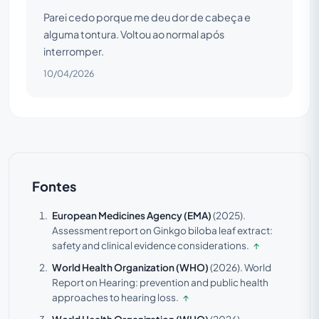
Parei cedo porque me deu dor de cabeça e
alguma tontura. Voltou ao normal após
interromper.
10/04/2026
Fontes
European Medicines Agency (EMA)
(2025).
Assessment report on Ginkgo biloba leaf extract:
safety and clinical evidence considerations.
↑
World Health Organization (WHO)
(2026).
World
Report on Hearing: prevention and public health
approaches to hearing loss.
↑