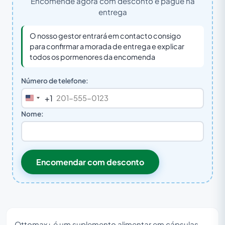
Encomende agora com desconto e pague na
entrega
O nosso gestor entrará em contacto consigo
para confirmar a morada de entrega e explicar
todos os pormenores da encomenda
Número de telefone:
+1
United
States
Nome:
+1
Encomendar com desconto
Ottomax+ é um suplemento alimentar em cápsulas