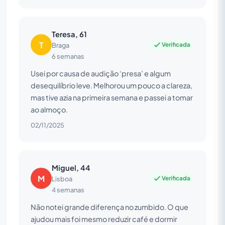
Teresa, 61
T
Verificada
Braga
6 semanas
Usei por causa de audição ‘presa’ e algum
desequilíbrio leve. Melhorou um pouco a clareza,
mas tive azia na primeira semana e passei a tomar
ao almoço.
02/11/2025
Miguel, 44
M
Verificada
Lisboa
4 semanas
Não notei grande diferença no zumbido. O que
ajudou mais foi mesmo reduzir café e dormir