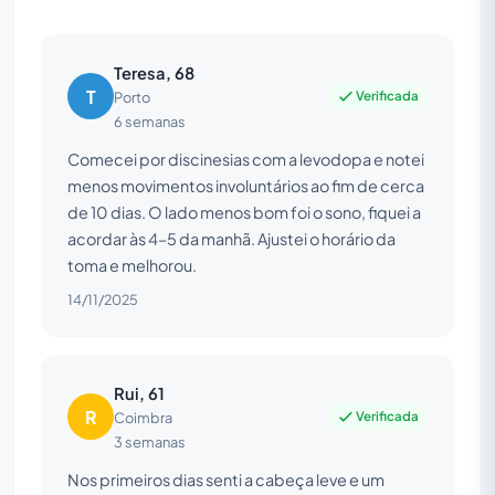
Teresa, 68
T
Verificada
Porto
6 semanas
Comecei por discinesias com a levodopa e notei
menos movimentos involuntários ao fim de cerca
de 10 dias. O lado menos bom foi o sono, fiquei a
acordar às 4–5 da manhã. Ajustei o horário da
toma e melhorou.
14/11/2025
Rui, 61
R
Verificada
Coimbra
3 semanas
Nos primeiros dias senti a cabeça leve e um