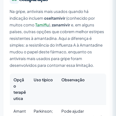
Na gripe, antivirais mais usados quando há
indicação incluem
oseltamivir
(conhecido por
muitos como
Tamiflu
),
zanamivir
e, em alguns
países, outras opções que cobrem melhor estirpes
resistentes à amantadina. Aqui a diferença é
simples: a resistência do Influenza A à Amantadine
mudou o papel deste fármaco, enquanto os
antivirais mais usados para gripe foram
desenvolvidos para contornar essa limitação.
Opçã
Uso típico
Observação
o
terapê
utica
Amant
Parkinson;
Pode ajudar