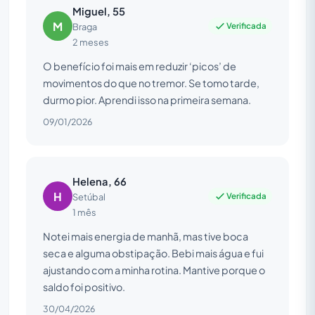
Miguel, 55
M
Verificada
Braga
2 meses
O benefício foi mais em reduzir ‘picos’ de
movimentos do que no tremor. Se tomo tarde,
durmo pior. Aprendi isso na primeira semana.
09/01/2026
Helena, 66
H
Verificada
Setúbal
1 mês
Notei mais energia de manhã, mas tive boca
seca e alguma obstipação. Bebi mais água e fui
ajustando com a minha rotina. Mantive porque o
saldo foi positivo.
30/04/2026