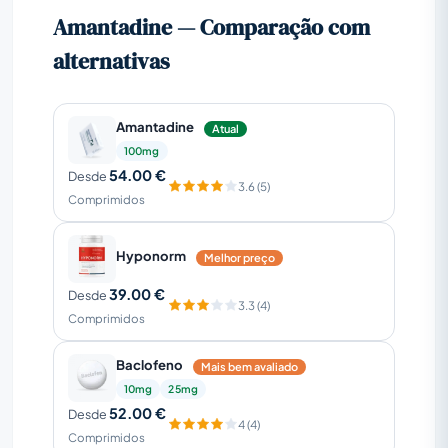
Amantadine — Comparação com
alternativas
Amantadine
Atual
100mg
54.00 €
Desde
3.6 (5)
Comprimidos
Hyponorm
Melhor preço
39.00 €
Desde
3.3 (4)
Comprimidos
Baclofeno
Mais bem avaliado
10mg
25mg
52.00 €
Desde
4 (4)
Comprimidos