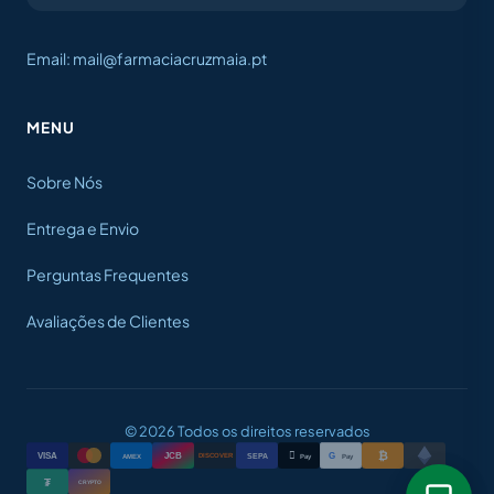
Email: mail@farmaciacruzmaia.pt
MENU
Sobre Nós
Entrega e Envio
Perguntas Frequentes
Avaliações de Clientes
© 2026 Todos os direitos reservados
₿

VISA
JCB
G
AMEX
SEPA
Pay
Pay
DISCOVER
₮
CRYPTO