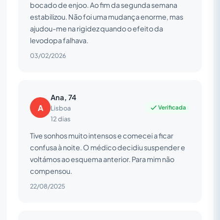
bocado de enjoo. Ao fim da segunda semana
estabilizou. Não foi uma mudança enorme, mas
ajudou-me na rigidez quando o efeito da
levodopa falhava.
03/02/2026
Ana, 74
A
Verificada
Lisboa
12 dias
Tive sonhos muito intensos e comecei a ficar
confusa à noite. O médico decidiu suspender e
voltámos ao esquema anterior. Para mim não
compensou.
22/08/2025