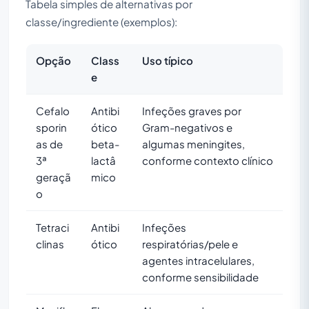
Tabela simples de alternativas por
classe/ingrediente (exemplos):
Opção
Class
Uso típico
e
Cefalo
Antibi
Infeções graves por
sporin
ótico
Gram-negativos e
as de
beta-
algumas meningites,
3ª
lactâ
conforme contexto clínico
geraçã
mico
o
Tetraci
Antibi
Infeções
clinas
ótico
respiratórias/pele e
agentes intracelulares,
conforme sensibilidade