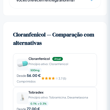
Cloranfenicol — Comparação com
alternativas
Cloranfenicol
Atual
Princípio ativo: Cloranfenicol
500mg
56.00 €
Desde
3.7 (5)
Comprimidos
Tobradex
Princípio ativo: Tobramicina, Dexametasona
0.1% + 0.3%
77.00 €
Desde