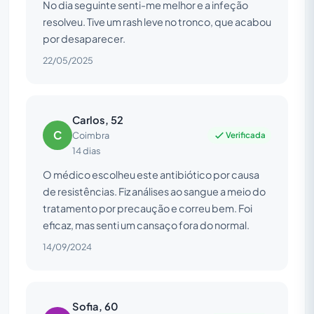
No dia seguinte senti-me melhor e a infeção
resolveu. Tive um rash leve no tronco, que acabou
por desaparecer.
22/05/2025
Carlos, 52
C
Verificada
Coimbra
14 dias
O médico escolheu este antibiótico por causa
de resistências. Fiz análises ao sangue a meio do
tratamento por precaução e correu bem. Foi
eficaz, mas senti um cansaço fora do normal.
14/09/2024
Sofia, 60