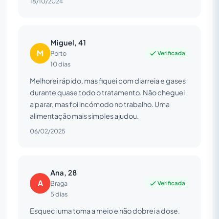
18/10/2024
Miguel, 41
M
Verificada
Porto
10 dias
Melhorei rápido, mas fiquei com diarreia e gases
durante quase todo o tratamento. Não cheguei
a parar, mas foi incómodo no trabalho. Uma
alimentação mais simples ajudou.
06/02/2025
Ana, 28
A
Verificada
Braga
5 dias
Esqueci uma toma a meio e não dobrei a dose.