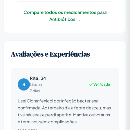
Compare todos os medicamentos para
Antibióticos →
Avaliações e Experiências
Rita, 34
R
Verificada
Lisboa
7 dias
Usei Cloranfenicol por infeção bacteriana
confirmada. Ao terceiro dia a febre desceu, mas
tive náuseas e perdi apetite. Mantive os horários
e terminou sem complicações.