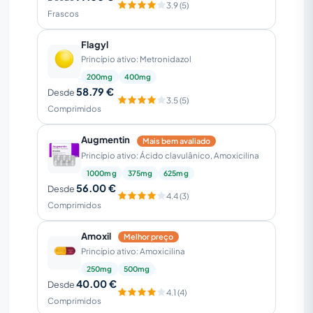
3.9 (5)
Frascos
Flagyl
Princípio ativo: Metronidazol
200mg
400mg
58.79 €
Desde
3.5 (5)
Comprimidos
Augmentin
Mais bem avaliado
Princípio ativo: Ácido clavulânico, Amoxicilina
1000mg
375mg
625mg
56.00 €
Desde
4.4 (3)
Comprimidos
Amoxil
Melhor preço
Princípio ativo: Amoxicilina
250mg
500mg
40.00 €
Desde
4.1 (4)
Comprimidos