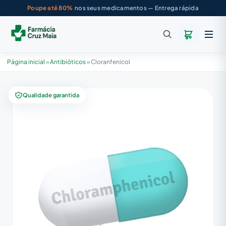
Poupe até 80%
nos seus medicamentos — Entrega rápida
Página inicial
»
Antibióticos
»
Cloranfenicol
Qualidade garantida