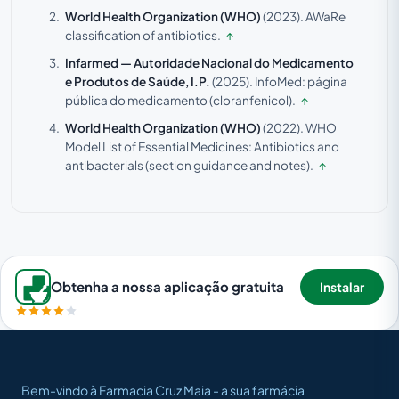
World Health Organization (WHO)
(2023).
AWaRe
classification of antibiotics.
↑
Infarmed — Autoridade Nacional do Medicamento
e Produtos de Saúde, I.P.
(2025).
InfoMed: página
pública do medicamento (cloranfenicol).
↑
World Health Organization (WHO)
(2022).
WHO
Model List of Essential Medicines: Antibiotics and
antibacterials (section guidance and notes).
↑
Obtenha a nossa aplicação gratuita
Instalar
Bem-vindo à Farmacia Cruz Maia - a sua farmácia