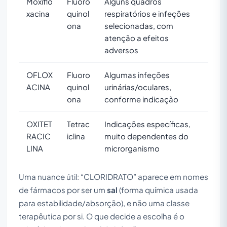
Moxiflo
Fluoro
Alguns quadros
xacina
quinol
respiratórios e infeções
ona
selecionadas, com
atenção a efeitos
adversos
OFLOX
Fluoro
Algumas infeções
ACINA
quinol
urinárias/oculares,
ona
conforme indicação
OXITET
Tetrac
Indicações específicas,
RACIC
iclina
muito dependentes do
LINA
microrganismo
Uma nuance útil: “CLORIDRATO” aparece em nomes
de fármacos por ser um
sal
(forma química usada
para estabilidade/absorção), e não uma classe
terapêutica por si. O que decide a escolha é o