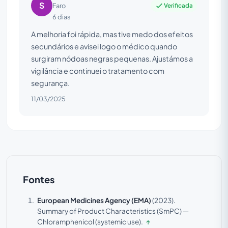
S
Verificada
Faro
6 dias
A melhoria foi rápida, mas tive medo dos efeitos
secundários e avisei logo o médico quando
surgiram nódoas negras pequenas. Ajustámos a
vigilância e continuei o tratamento com
segurança.
11/03/2025
Fontes
European Medicines Agency (EMA)
(2023).
Summary of Product Characteristics (SmPC) —
Chloramphenicol (systemic use).
↑