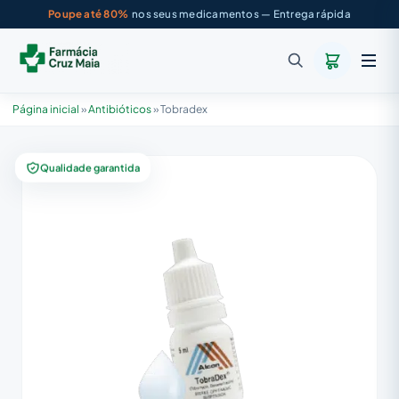
Poupe até 80%
nos seus medicamentos — Entrega rápida
Página inicial
»
Antibióticos
»
Tobradex
Qualidade garantida