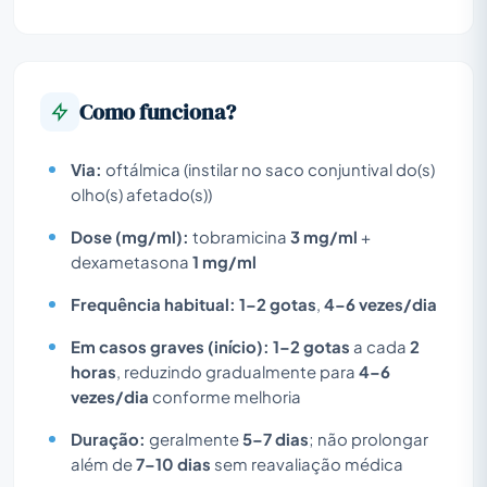
Como funciona?
Via:
oftálmica (instilar no saco conjuntival do(s)
olho(s) afetado(s))
Dose (mg/ml):
tobramicina
3 mg/ml
+
dexametasona
1 mg/ml
Frequência habitual:
1–2 gotas
,
4–6 vezes/dia
Em casos graves (início):
1–2 gotas
a cada
2
horas
, reduzindo gradualmente para
4–6
vezes/dia
conforme melhoria
Duração:
geralmente
5–7 dias
; não prolongar
além de
7–10 dias
sem reavaliação médica