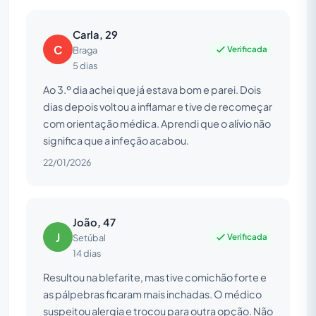
Carla, 29
C
Verificada
Braga
5 dias
Ao 3.º dia achei que já estava bom e parei. Dois
dias depois voltou a inflamar e tive de recomeçar
com orientação médica. Aprendi que o alívio não
significa que a infeção acabou.
22/01/2026
João, 47
J
Verificada
Setúbal
14 dias
Resultou na blefarite, mas tive comichão forte e
as pálpebras ficaram mais inchadas. O médico
suspeitou alergia e trocou para outra opção. Não