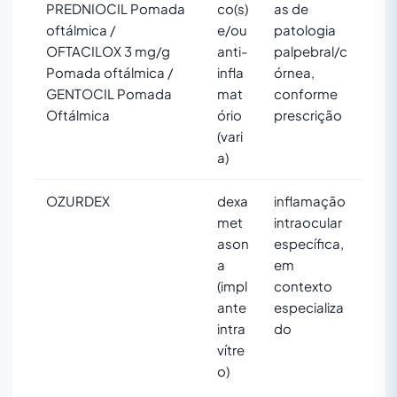
PREDNIOCIL Pomada
co(s)
as de
oftálmica /
e/ou
patologia
OFTACILOX 3 mg/g
anti-
palpebral/c
Pomada oftálmica /
infla
órnea,
GENTOCIL Pomada
mat
conforme
Oftálmica
ório
prescrição
(vari
a)
OZURDEX
dexa
inflamação
met
intraocular
ason
específica,
a
em
(impl
contexto
ante
especializa
intra
do
vítre
o)