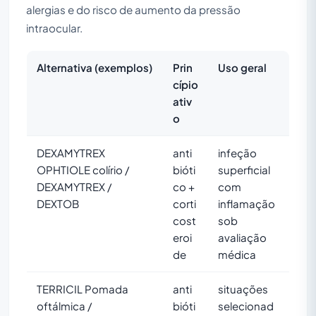
alergias e do risco de aumento da pressão
intraocular.
Alternativa (exemplos)
Prin
Uso geral
cípio
ativ
o
DEXAMYTREX
anti
infeção
OPHTIOLE colírio /
bióti
superficial
DEXAMYTREX /
co +
com
DEXTOB
corti
inflamação
cost
sob
eroi
avaliação
de
médica
TERRICIL Pomada
anti
situações
oftálmica /
bióti
selecionad