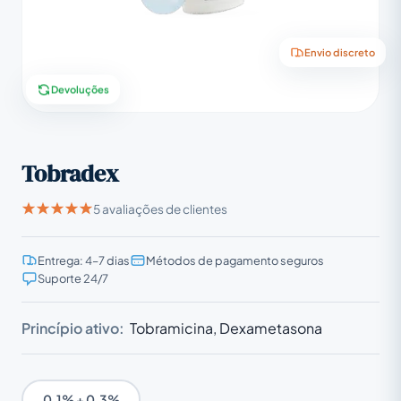
Envio discreto
Devoluções
Tobradex
5 avaliações de clientes
Entrega: 4–7 dias
Métodos de pagamento seguros
Suporte 24/7
Princípio ativo:
Tobramicina, Dexametasona
0.1% + 0.3%