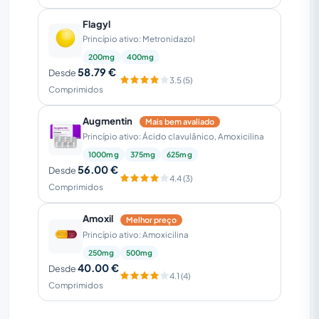
Flagyl
Princípio ativo: Metronidazol
200mg
400mg
58.79 €
Desde
3.5 (5)
Comprimidos
Augmentin
Mais bem avaliado
Princípio ativo: Ácido clavulânico, Amoxicilina
1000mg
375mg
625mg
56.00 €
Desde
4.4 (3)
Comprimidos
Amoxil
Melhor preço
Princípio ativo: Amoxicilina
250mg
500mg
40.00 €
Desde
4.1 (4)
Comprimidos