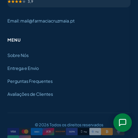
3,9
Email: mail@farmaciacruzmaia.pt
MENU
Sobre Nós
Entrega e Envio
Perguntas Frequentes
Avaliações de Clientes
© 2026 Todos os direitos reservados
₿

VISA
JCB
G
AMEX
SEPA
Pay
Pay
DISCOVER