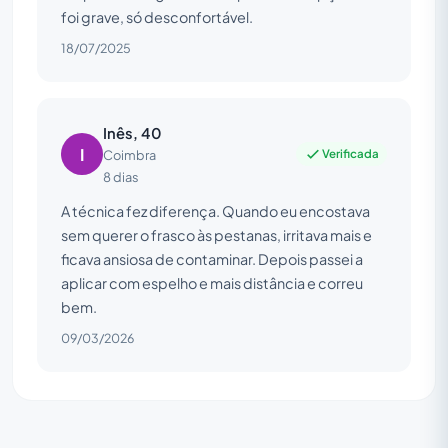
foi grave, só desconfortável.
18/07/2025
Inês, 40
I
Verificada
Coimbra
8 dias
A técnica fez diferença. Quando eu encostava
sem querer o frasco às pestanas, irritava mais e
ficava ansiosa de contaminar. Depois passei a
aplicar com espelho e mais distância e correu
bem.
09/03/2026