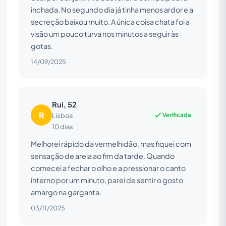
inchada. No segundo dia já tinha menos ardor e a
secreção baixou muito. A única coisa chata foi a
visão um pouco turva nos minutos a seguir às
gotas.
14/09/2025
Rui, 52
R
Verificada
Lisboa
10 dias
Melhorei rápido da vermelhidão, mas fiquei com
sensação de areia ao fim da tarde. Quando
comecei a fechar o olho e a pressionar o canto
interno por um minuto, parei de sentir o gosto
amargo na garganta.
03/11/2025