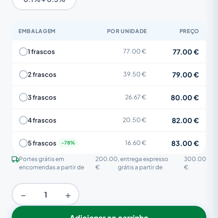
EMBALAGEM
POR UNIDADE
PREÇO
77.00 €
1 frascos
77.00 €
79.00 €
2 frascos
39.50 €
80.00 €
3 frascos
26.67 €
82.00 €
4 frascos
20.50 €
83.00 €
5 frascos
16.60 €
Portes grátis em
200.00
, entrega expresso
300.00
encomendas a partir de
€
grátis a partir de
€
−
+
Adicionar ao carrinho