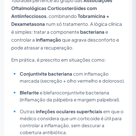
Tobradex pertence ao grupo das
Associações
Oftalmológicas Corticosteróides com
Antiinfecciosos
, combinando
Tobramicina +
Dexametasona
num só tratamento. A lógica clínica
é simples: tratar a componente
bacteriana
e
controlar a
inflamação
que agrava desconforto e
pode atrasar a recuperação.
Em prática, é prescrito em situações como:
Conjuntivite bacteriana
com inflamação
marcada (secreção + olho vermelho e doloroso).
Blefarite
e blefaroconjuntivite bacteriana
(inflamação da pálpebra e margem palpebral).
Outras
infeções oculares superficiais
em que o
médico considera que um corticoide é útil para
controlar a inflamação, sem descurar a
cobertura antibiótica.