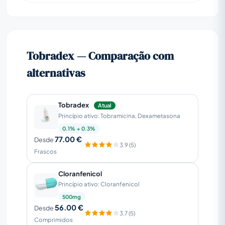
Tobradex — Comparação com
alternativas
Tobradex
Atual
Princípio ativo: Tobramicina, Dexametasona
0.1% + 0.3%
77.00 €
Desde
3.9 (5)
Frascos
Cloranfenicol
Princípio ativo: Cloranfenicol
500mg
56.00 €
Desde
3.7 (5)
Comprimidos