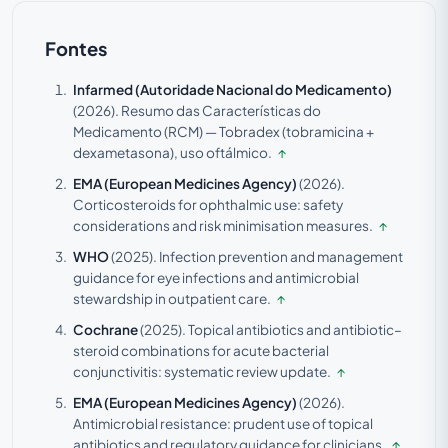
Fontes
Infarmed (Autoridade Nacional do Medicamento)
(2026).
Resumo das Características do
Medicamento (RCM) — Tobradex (tobramicina +
dexametasona), uso oftálmico.
↑
EMA (European Medicines Agency)
(2026).
Corticosteroids for ophthalmic use: safety
considerations and risk minimisation measures.
↑
WHO
(2025).
Infection prevention and management
guidance for eye infections and antimicrobial
stewardship in outpatient care.
↑
Cochrane
(2025).
Topical antibiotics and antibiotic–
steroid combinations for acute bacterial
conjunctivitis: systematic review update.
↑
EMA (European Medicines Agency)
(2026).
Antimicrobial resistance: prudent use of topical
antibiotics and regulatory guidance for clinicians.
↑