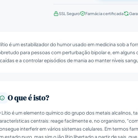
SSL Seguro
Farmácia certificada
Gara
lítio é um estabilizador do humor usado em medicina sob a forma
bretudo para pessoas com perturbação bipolar e, em alguns ca
caídas e a controlar episódios de mania ao manter níveis sangu
O que é isto?
 Lítio é um elemento químico do grupo dos metais alcalinos, t
aracterísticas centrais: reage facilmente e, no organismo, 
onsegue interferir em vários sistemas celulares. Em termos far
m estado puro, mas sim o ião lítio libertado a partir de sais, qu