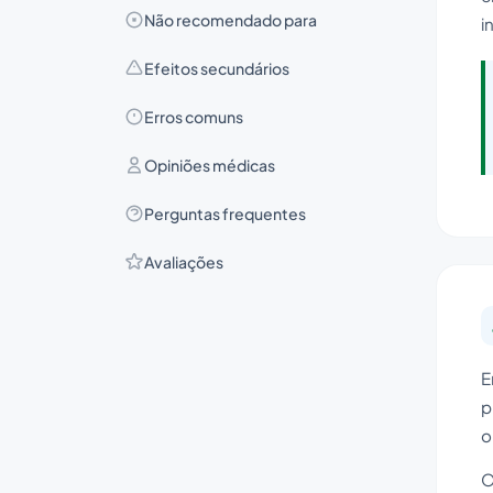
Não recomendado para
i
Efeitos secundários
Erros comuns
Opiniões médicas
Perguntas frequentes
Avaliações
E
p
o
O