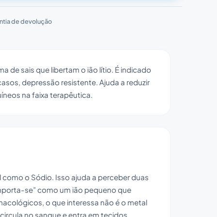
ntia de devolução
 de sais que libertam o ião lítio. É indicado
sos, depressão resistente. Ajuda a reduzir
íneos na faixa terapêutica.
al como o Sódio. Isso ajuda a perceber duas
“comporta-se” como um ião pequeno que
macológicos, o que interessa não é o metal
e circula no sangue e entra em tecidos,