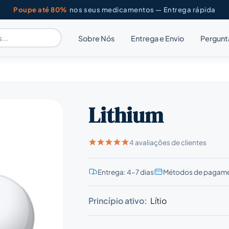
Poupe até 80%
nos seus medicamentos — Entrega rápida
Sobre Nós
Entrega e Envio
Pergunt
Lithium
4 avaliações de clientes
Entrega: 4–7 dias
Métodos de pagame
Princípio ativo:
Lítio