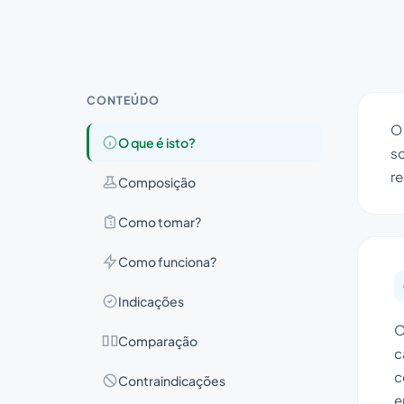
CONTEÚDO
O 
O que é isto?
so
re
Composição
Como tomar?
Como funciona?
Indicações
O
Comparação
c
c
Contraindicações
e