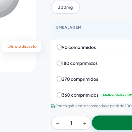
300mg
EMBALAGEM
90 comprimidos
Envio discreto
180 comprimidos
270 comprimidos
360 comprimidos
Melhor oferta -3
Portes grátis em encomendas a partir de
200
−
+