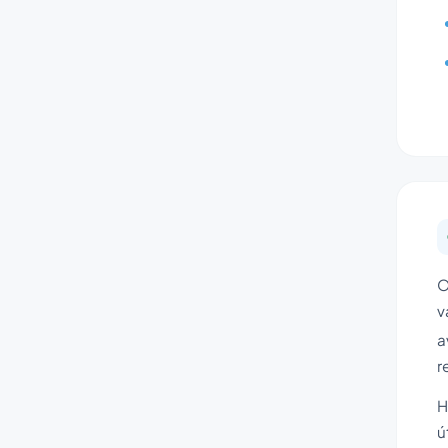
O
v
a
r
H
ú