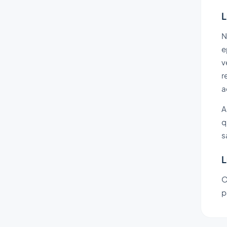
L
N
e
v
r
a
A
q
s
L
O
p