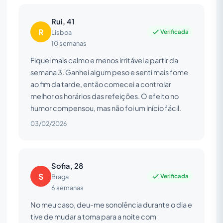
Rui, 41
R
Verificada
Lisboa
10 semanas
Fiquei mais calmo e menos irritável a partir da
semana 3. Ganhei algum peso e senti mais fome
ao fim da tarde, então comecei a controlar
melhor os horários das refeições. O efeito no
humor compensou, mas não foi um início fácil.
03/02/2026
Sofia, 28
S
Verificada
Braga
6 semanas
No meu caso, deu-me sonolência durante o dia e
tive de mudar a toma para a noite com