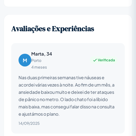
Avaliações e Experiências
Marta, 34
M
Verificada
Porto
4 meses
Nas duas primeiras semanas tive náuseas e
acordei várias vezes à noite. Ao fim de um mês, a
ansiedade baixou muito e deixei de ter ataques
de pânico no metro. O lado chato foi a líbido
mais baixa, mas consegui falar disso na consulta
e ajustámos o plano.
14/09/2025