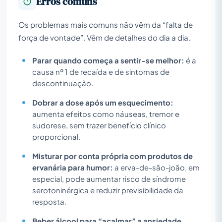
Erros comuns
Os problemas mais comuns não vêm da “falta de
força de vontade”. Vêm de detalhes do dia a dia.
Parar quando começa a sentir-se melhor:
é a
causa nº 1 de recaída e de sintomas de
descontinuação.
Dobrar a dose após um esquecimento:
aumenta efeitos como náuseas, tremor e
sudorese, sem trazer benefício clínico
proporcional.
Misturar por conta própria com produtos de
ervanária para humor:
a erva-de-são-joão, em
especial, pode aumentar risco de síndrome
serotoninérgica e reduzir previsibilidade da
resposta.
Beber álcool para “acalmar” a ansiedade