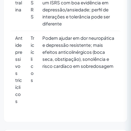
tral
S
um ISRS com boa evidência em
ina
R
depressão/ansiedade; perfil de
S
interações e tolerância pode ser
diferente
Ant
Tr
Podem ajudar em dor neuropática
ide
ic
e depressão resistente; mais
pre
íc
efeitos anticolinérgicos (boca
ssi
li
seca, obstipação), sonolência e
vo
c
risco cardíaco em sobredosagem
s
o
tric
s
ícli
co
s