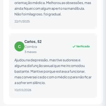
orientação médica. Melhorou as obsessões, mas
ainda fiquei com algum aperto na mandíbula.
Não foi milagroso, foi gradual.
22/11/2025
Carlos, 52
C
Verificada
Coimbra
3 meses
Ajudou na depressão, mas tive sudorese e
alguma disfunção sexual que me incomodou
bastante. Mantive porque estava a funcionar,
mas conversei cedo com o médico para não ficar
a sofrer em silêncio.
10/03/2026