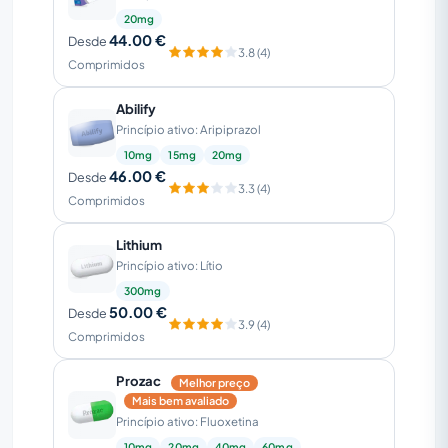
20mg
44.00 €
Desde
3.8 (4)
Comprimidos
Abilify
Princípio ativo: Aripiprazol
10mg
15mg
20mg
46.00 €
Desde
3.3 (4)
Comprimidos
Lithium
Princípio ativo: Lítio
300mg
50.00 €
Desde
3.9 (4)
Comprimidos
Prozac
Melhor preço
Mais bem avaliado
Princípio ativo: Fluoxetina
10mg
20mg
40mg
60mg