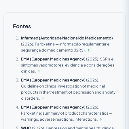
Fontes
Infarmed (Autoridade Nacional do Medicamento)
(2026).
Paroxetina — informação regulamentar e
segurança do medicamento (ISRS).
↑
EMA (European Medicines Agency)
(2025).
SSRIs e
sintomas vasomotores: evidência e considerações
clínicas.
↑
EMA (European Medicines Agency)
(2026).
Guideline on clinical investigation of medicinal
products in the treatment of depression and anxiety
disorders.
↑
EMA (European Medicines Agency)
(2026).
Paroxetine: summary of product characteristics —
warnings, adverse reactions, interactions.
↑
WHO
(2026).
Depression and mental health: clinical