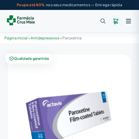
Poupe até 80%
nos seus medicamentos — Entrega rápida
Página inicial
»
Antidepressivos
»
Paroxetina
Qualidade garantida