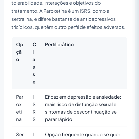
tolerabilidade, interações e objetivos do
tratamento. A Paroxetina é um ISRS, como a
sertralina, e difere bastante de antidepressivos
tricíclicos, que têm outro perfil de efeitos adversos.
Op
C
Perfil prático
çã
l
o
a
s
s
e
Par
I
Eficaz em depressão e ansiedade;
ox
S
mais risco de disfunção sexual e
eti
R
sintomas de descontinuação se
na
S
parar rápido
Ser
I
Opção frequente quando se quer