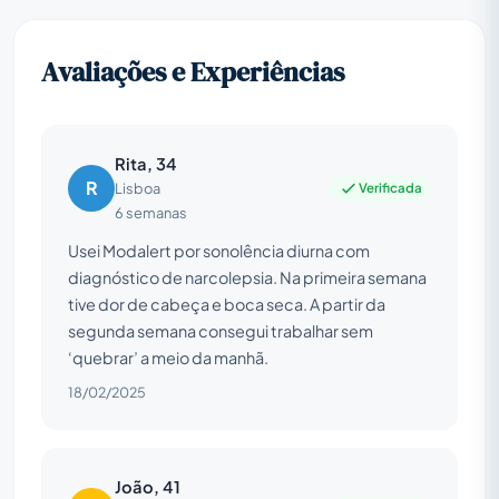
Avaliações e Experiências
Rita, 34
R
Verificada
Lisboa
6 semanas
Usei Modalert por sonolência diurna com
diagnóstico de narcolepsia. Na primeira semana
tive dor de cabeça e boca seca. A partir da
segunda semana consegui trabalhar sem
‘quebrar’ a meio da manhã.
18/02/2025
João, 41