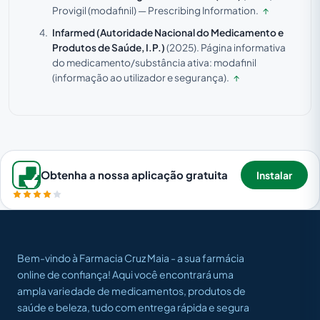
Provigil (modafinil) — Prescribing Information.
↑
Infarmed (Autoridade Nacional do Medicamento e
Produtos de Saúde, I.P.)
(2025).
Página informativa
do medicamento/substância ativa: modafinil
(informação ao utilizador e segurança).
↑
Obtenha a nossa aplicação gratuita
Instalar
Bem-vindo à Farmacia Cruz Maia - a sua farmácia
online de confiança! Aqui você encontrará uma
ampla variedade de medicamentos, produtos de
saúde e beleza, tudo com entrega rápida e segura