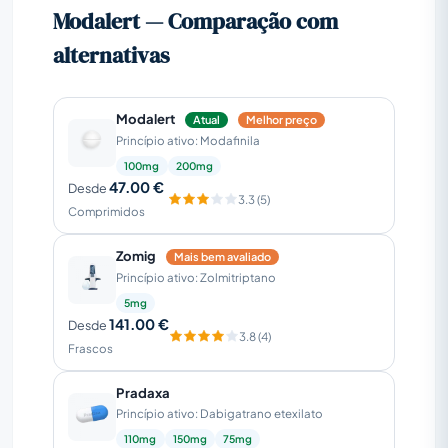
Modalert — Comparação com
alternativas
Modalert
Atual
Melhor preço
Princípio ativo: Modafinila
100mg
200mg
47.00 €
Desde
3.3 (5)
Comprimidos
Zomig
Mais bem avaliado
Princípio ativo: Zolmitriptano
5mg
141.00 €
Desde
3.8 (4)
Frascos
Pradaxa
Princípio ativo: Dabigatrano etexilato
110mg
150mg
75mg