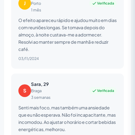
J
Verificada
Porto
1 mês
O efeito apareceu rápido e ajudou muito em dias
com reuniões longas. Se tomava depois do
almoço, à noite custava-me a adormecer.
Resolvi ao manter sempre de manhã e reduzir
café.
03/11/2024
Sara, 29
S
Verificada
Braga
3 semanas
Senti mais foco, mas também uma ansiedade
que eu não esperava. Não foi incapacitante, mas
incomodou. Ao ajustar o horário e cortar bebidas
energéticas, melhorou.