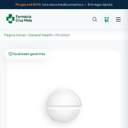
Poupe até 80%
nos seus medicamentos — Entrega rápida
Página inicial
»
General Health
»
Modalert
Qualidade garantida