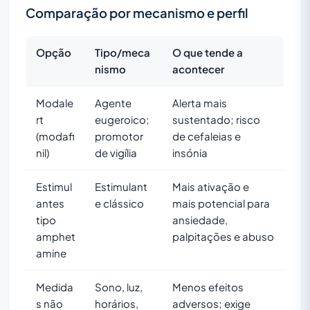
Comparação por mecanismo e perfil
Opção
Tipo/meca
O que tende a
nismo
acontecer
Modale
Agente
Alerta mais
rt
eugeroico;
sustentado; risco
(modafi
promotor
de cefaleias e
nil)
de vigília
insónia
Estimul
Estimulant
Mais ativação e
antes
e clássico
mais potencial para
tipo
ansiedade,
amphet
palpitações e abuso
amine
Medida
Sono, luz,
Menos efeitos
s não
horários,
adversos; exige