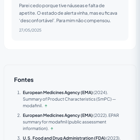
Parei cedo porque tive náuseas e falta de
apetite. O estado de alerta vinha, mas eu ficava
‘desconfortável’. Para mim não compensou.
27/05/2025
Fontes
European Medicines Agency (EMA)
(2024).
Summary of Product Characteristics (SmPC) —
modafinil.
↑
European Medicines Agency (EMA)
(2022).
EPAR
summary for modafinil (public assessment
information).
↑
U.S. Food and Drug Administration (FDA)
(2023).