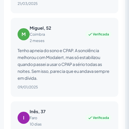
21/03/2025
Miguel, 52
M
Verificada
Coimbra
2 meses
Tenho apneia do sono e CPAP. A sonolência
melhorou com Modalert, mas só estabilizou
quando passei a usar o CPAP a sério todas as
noites. Sem isso, parecia que eu andava sempre
em dívida.
09/01/2025
Inês, 37
I
Verificada
Faro
10 dias