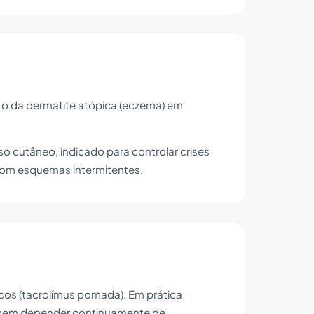
to da dermatite atópica (eczema) em
cutâneo, indicado para controlar crises
com esquemas intermitentes.
cos (tacrolímus pomada). Em prática
ão sem depender continuamente de