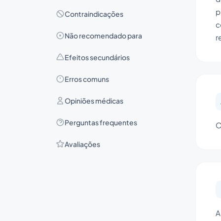
p
Contraindicações
c
Não recomendado para
r
Efeitos secundários
Erros comuns
Opiniões médicas
Perguntas frequentes
O
Avaliações
A