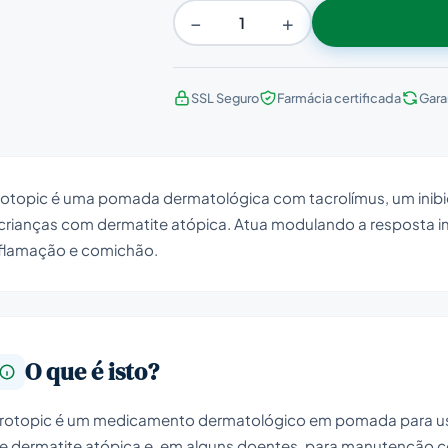
−
+
SSL Seguro
Farmácia certificada
Gara
otopic é uma pomada dermatológica com tacrolímus, um inibido
crianças com dermatite atópica. Atua modulando a resposta imu
nflamação e comichão.
O que é isto?
rotopic é um medicamento dermatológico em pomada para uso 
e dermatite atópica e, em alguns doentes, para manutenção 