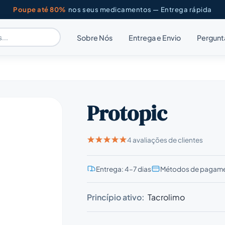
Poupe até 80%
nos seus medicamentos — Entrega rápida
Sobre Nós
Entrega e Envio
Pergunt
Protopic
4 avaliações de clientes
Entrega: 4–7 dias
Métodos de pagame
Princípio ativo:
Tacrolimo