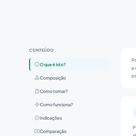
CONTEÚDO
Pr
O que é isto?
e 
i
Composição
Como tomar?
Como funciona?
Indicações
P
Comparação
d