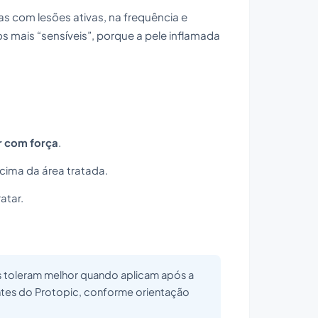
as com lesões ativas, na frequência e
os mais “sensíveis”, porque a pele inflamada
r com força
.
cima da área tratada.
atar.
es toleram melhor quando aplicam após a
antes do Protopic, conforme orientação