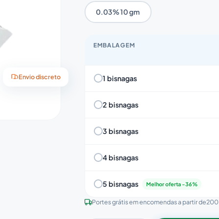
0.03% 10 gm
EMBALAGEM
1 bisnagas
Envio discreto
2 bisnagas
3 bisnagas
4 bisnagas
5 bisnagas
Melhor oferta -36%
Portes grátis em encomendas a partir de
200