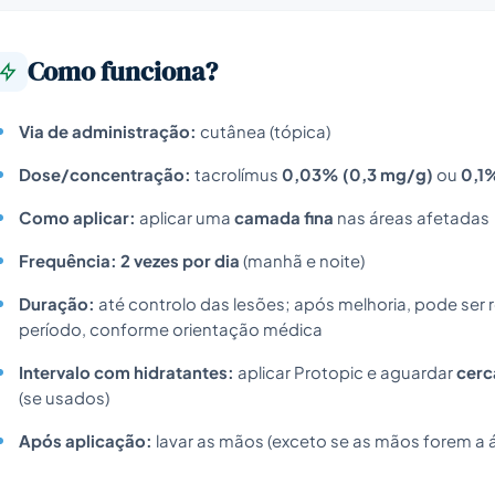
Como funciona?
Via de administração:
cutânea (tópica)
Dose/concentração:
tacrolímus
0,03% (0,3 mg/g)
ou
0,1
Como aplicar:
aplicar uma
camada fina
nas áreas afetadas
Frequência:
2 vezes por dia
(manhã e noite)
Duração:
até controlo das lesões; após melhoria, pode ser 
período, conforme orientação médica
Intervalo com hidratantes:
aplicar Protopic e aguardar
cerc
(se usados)
Após aplicação:
lavar as mãos (exceto se as mãos forem a á