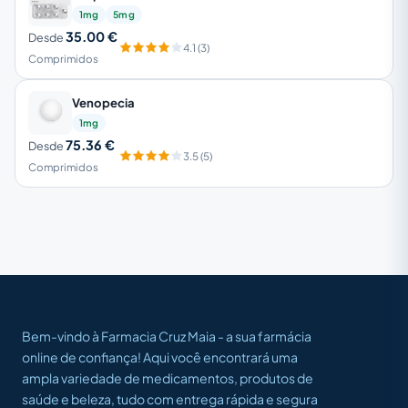
1mg
5mg
35.00 €
Desde
4.1 (3)
Comprimidos
Venopecia
1mg
75.36 €
Desde
3.5 (5)
Comprimidos
Bem-vindo à Farmacia Cruz Maia - a sua farmácia
online de confiança! Aqui você encontrará uma
ampla variedade de medicamentos, produtos de
saúde e beleza, tudo com entrega rápida e segura