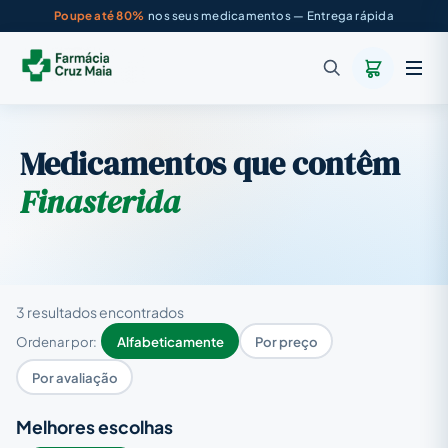
Poupe até 80%
nos seus medicamentos — Entrega rápida
Medicamentos que contêm
Finasterida
3 resultados encontrados
Ordenar por:
Alfabeticamente
Por preço
Por avaliação
Melhores escolhas