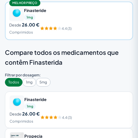
MELHOR PREÇO
Finasteride
1mg
26.00 €
Desde
4.4 (3)
Comprimidos
Compare todos os medicamentos que
contêm Finasterida
Filtrar por dosagem:
Todos
1mg
5mg
Finasteride
1mg
26.00 €
Desde
4.4 (3)
Comprimidos
Propecia