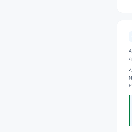
A
q
A
N
P