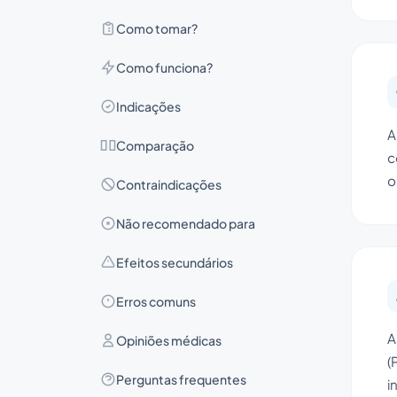
Como tomar?
Como funciona?
Indicações
A
Comparação
c
o
Contraindicações
Não recomendado para
Efeitos secundários
Erros comuns
A
Opiniões médicas
(
Perguntas frequentes
i