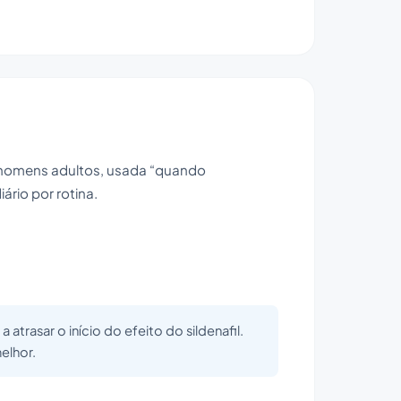
m homens adultos, usada “quando
ário por rotina.
atrasar o início do efeito do sildenafil.
elhor.