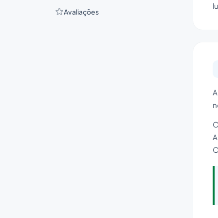
l
Avaliações
A
n
O
A
O