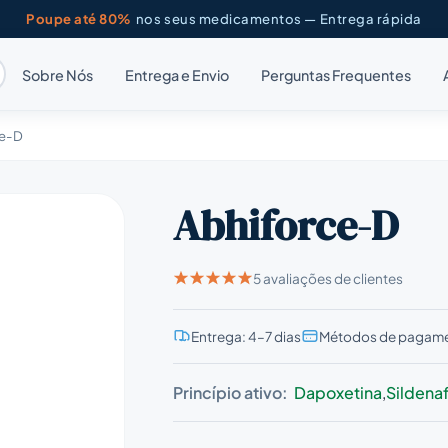
Poupe até 80%
nos seus medicamentos — Entrega rápida
Sobre Nós
Entrega e Envio
Perguntas Frequentes
ce-D
Abhiforce-D
5 avaliações de clientes
Entrega: 4–7 dias
Métodos de pagame
Princípio ativo:
Dapoxetina
,
Sildenaf