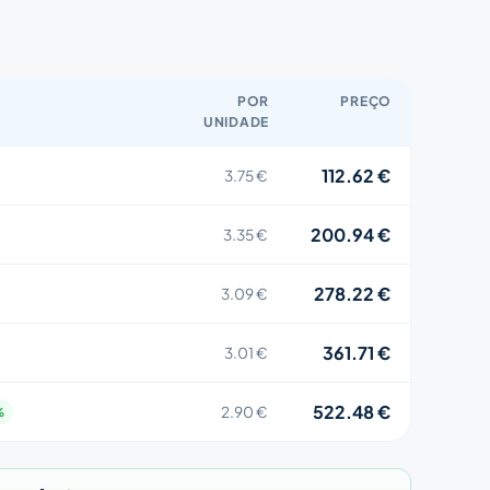
POR
PREÇO
UNIDADE
112.62 €
3.75 €
200.94 €
3.35 €
278.22 €
3.09 €
361.71 €
3.01 €
522.48 €
2.90 €
%