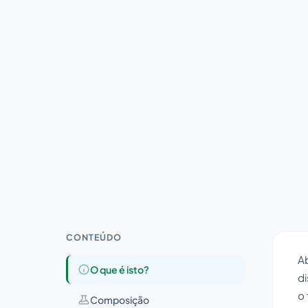
CONTEÚDO
A
O que é isto?
d
o 
Composição