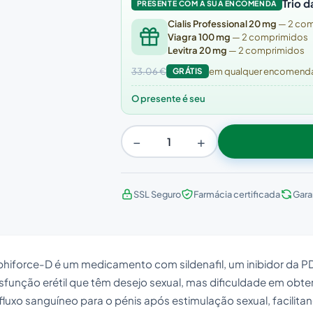
Trio d
PRESENTE COM A SUA ENCOMENDA
Cialis Professional 20 mg
— 2 co
Viagra 100 mg
— 2 comprimidos
Levitra 20 mg
— 2 comprimidos
33.06 €
GRÁTIS
em qualquer encomenda 
O presente é seu
−
+
SSL Seguro
Farmácia certificada
Gara
bhiforce-D é um medicamento com sildenafil, um inibidor da 
isfunção erétil que têm desejo sexual, mas dificuldade em ob
fluxo sanguíneo para o pénis após estimulação sexual, facilita