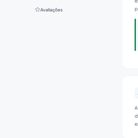
e
p
Avaliações
A
d
e