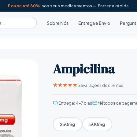
Poupe até 80%
nos seus medicamentos — Entrega rápida
Sobre Nós
Entrega e Envio
Pergunt
Ampicilina
5 avaliações de clientes
Entrega: 4–7 dias
Métodos de pagame
250mg
500mg