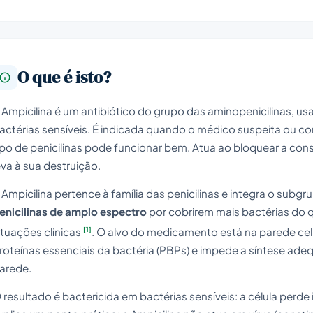
O que é isto?
 Ampicilina é um antibiótico do grupo das aminopenicilinas, us
actérias sensíveis. É indicada quando o médico suspeita ou c
ipo de penicilinas pode funcionar bem. Atua ao bloquear a cons
eva à sua destruição.
 Ampicilina pertence à família das penicilinas e integra o subg
enicilinas de amplo espectro
por cobrirem mais bactérias do qu
[1]
ituações clínicas
. O alvo do medicamento está na parede celul
roteínas essenciais da bactéria (PBPs) e impede a síntese ad
arede.
 resultado é bactericida em bactérias sensíveis: a célula perde