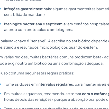
Infeções gastrointestinais
: algumas gastroenterites bacteri
sensibilidade mandam).
Meningite bacteriana
e
septicemia
: em cenários hospitalar
acordo com protocolos e antibiograma.
 palavra-chave é “sensível”. A escolha do antibiótico depende d
esistência e resultados microbiológicos quando existem.
m várias regiões, muitas bactérias comuns produzem beta-lac
ode exigir outro antibiótico ou uma combinação adequada.
 uso costuma seguir estas regras práticas:
Tome as doses em
intervalos regulares
, para manter níveis
Em muitos esquemas, recomenda-se tomar
com o estômag
horas depois das refeições), porque a absorção oral pode d
Termine o tratamento na duração indicada, mesmo com melh