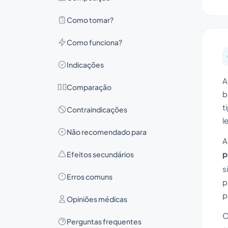
Como tomar?
Como funciona?
Indicações
A
Comparação
b
t
Contraindicações
l
Não recomendado para
A
p
Efeitos secundários
s
Erros comuns
p
p
Opiniões médicas
O
Perguntas frequentes