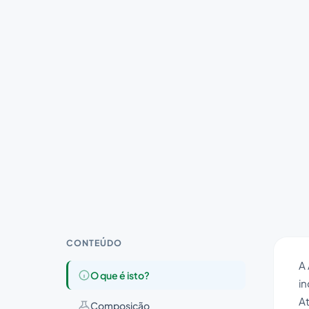
CONTEÚDO
A 
O que é isto?
i
At
Composição