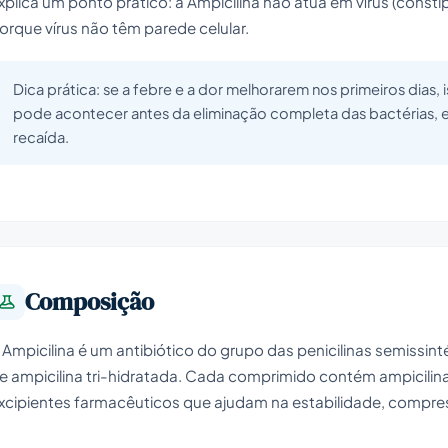
xplica um ponto prático: a Ampicilina não atua em vírus (constip
orque vírus não têm parede celular.
Dica prática: se a febre e a dor melhorarem nos primeiros dias, i
pode acontecer antes da eliminação completa das bactérias, 
recaída.
Composição
 Ampicilina é um antibiótico do grupo das penicilinas semissi
e ampicilina tri-hidratada. Cada comprimido contém ampicilina
xcipientes farmacêuticos que ajudam na estabilidade, compr