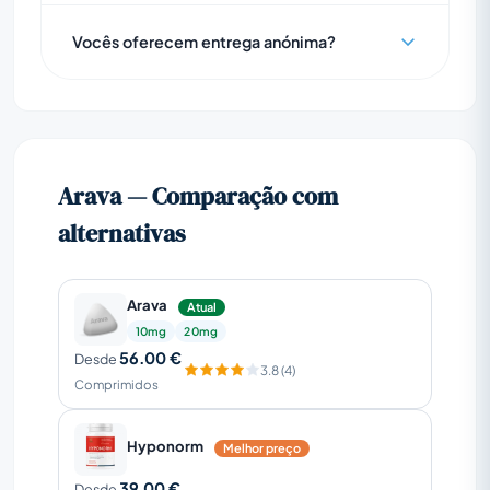
Vocês oferecem entrega anónima?
Arava — Comparação com
alternativas
Arava
Atual
10mg
20mg
56.00 €
Desde
3.8 (4)
Comprimidos
Hyponorm
Melhor preço
39.00 €
Desde