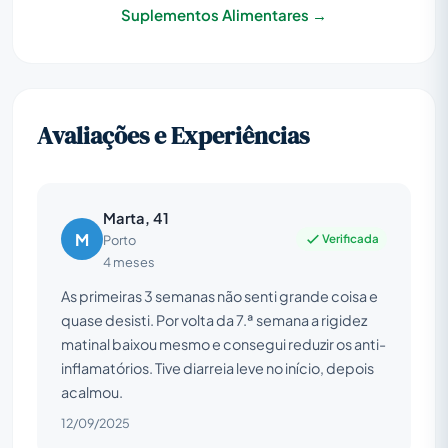
Suplementos Alimentares →
Avaliações e Experiências
Marta, 41
M
Verificada
Porto
4 meses
As primeiras 3 semanas não senti grande coisa e
quase desisti. Por volta da 7.ª semana a rigidez
matinal baixou mesmo e consegui reduzir os anti-
inflamatórios. Tive diarreia leve no início, depois
acalmou.
12/09/2025