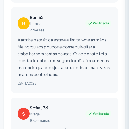
Rui, 52
R
Verificada
Lisboa
9 meses
A artrite psoriática estava a limitar-me as mãos.
Melhorou aos poucos e consegui voltar a
trabalhar sem tantas pausas. O lado chato foi a
queda de cabelo no segundo mês; ficou menos
marcado quando ajustaram a rotina e mantive as
análises controladas.
28/11/2025
Sofia, 36
S
Verificada
Braga
10 semanas