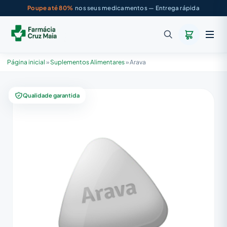
Poupe até 80%
nos seus medicamentos — Entrega rápida
Página inicial
»
Suplementos Alimentares
»
Arava
Qualidade garantida