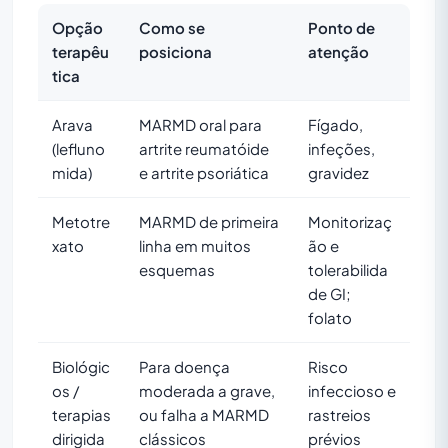
Opção
Como se
Ponto de
terapêu
posiciona
atenção
tica
Arava
MARMD oral para
Fígado,
(lefluno
artrite reumatóide
infeções,
mida)
e artrite psoriática
gravidez
Metotre
MARMD de primeira
Monitorizaç
xato
linha em muitos
ão e
esquemas
tolerabilida
de GI;
folato
Biológic
Para doença
Risco
os /
moderada a grave,
infeccioso e
terapias
ou falha a MARMD
rastreios
dirigida
clássicos
prévios