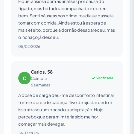
Fiquei ansiosa com as análises por causa do
fígado, mas foi tudo acompanhado e correu
bem. Senti náuseas nos primeiros dias e passei a
tomar com comida. Ainda estou à espera de
mais efeito, porque a dor não desapareceu, mas
o inchaço já desceu.
05/02/2026
Carlos, 58
C
Verificada
Coimbra
6 semanas
A dose de carga deu-me desconforto intestinal
forte e dores de cabeça. Tive de ajustar cedo e
isso atrasou um bocado a adaptação. Hoje
percebo que para mim teria sido melhor
começar mais devagar.
19/03/2026