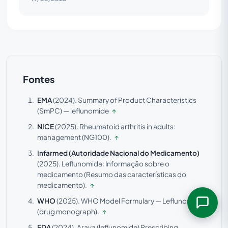
Fontes
EMA
(2024).
Summary of Product Characteristics
(SmPC) — leflunomide
↑
NICE
(2025).
Rheumatoid arthritis in adults:
management (NG100).
↑
Infarmed (Autoridade Nacional do Medicamento)
(2025).
Leflunomida: Informação sobre o
medicamento (Resumo das características do
medicamento).
↑
WHO
(2025).
WHO Model Formulary — Leflunomide
(drug monograph).
↑
FDA
(2024).
Arava (leflunomide) Prescribing