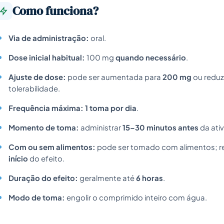
Como funciona?
Via de administração:
oral.
Dose inicial habitual:
100 mg
quando necessário
.
Ajuste de dose:
pode ser aumentada para
200 mg
ou reduz
tolerabilidade.
Frequência máxima:
1 toma por dia
.
Momento de toma:
administrar
15–30 minutos antes
da ativ
Com ou sem alimentos:
pode ser tomado com alimentos; r
início
do efeito.
Duração do efeito:
geralmente até
6 horas
.
Modo de toma:
engolir o comprimido inteiro com água.