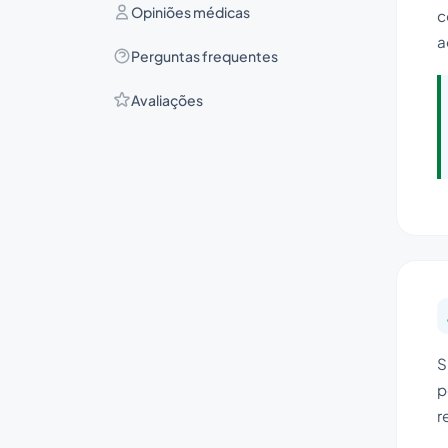
Opiniões médicas
c
a
Perguntas frequentes
Avaliações
S
p
r