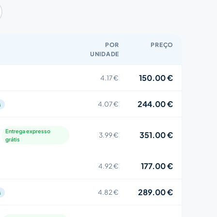
POR
PREÇO
UNIDADE
150.00 €
4.17 €
244.00 €
4.07 €
s
Entrega expresso
351.00 €
3.99 €
grátis
177.00 €
4.92 €
289.00 €
4.82 €
s