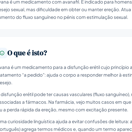
vana é um medicamento com avanafil. É indicado para homens 
sejo sexual, mas dificuldade em obter ou manter ereção. Atua 
umento do fluxo sanguíneo no pénis com estimulação sexual.
O que é isto?
vana é um medicamento para a disfunção erétil cujo princípio a
ratamento “a pedido”: ajuda o corpo a responder melhor à est
esejo.
 disfunção erétil pode ter causas vasculares (fluxo sanguíneo)
ssociadas a fármacos. Na farmácia, vejo muitos casos em que o 
u a perda rápida da ereção, mesmo com excitação presente.
ma curiosidade linguística ajuda a evitar confusões de leitura: 
ortuguês) agrega termos médicos e, quando um termo aparece