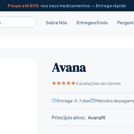
Poupe até 80%
nos seus medicamentos — Entrega rápida
Sobre Nós
Entrega e Envio
Pergunt
Avana
4 avaliações de clientes
Entrega: 4–7 dias
Métodos de pagame
Princípio ativo:
Avanafil