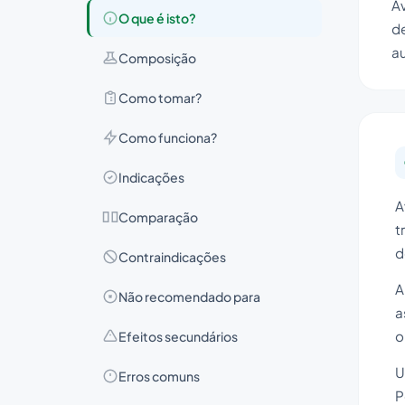
A
O que é isto?
de
a
Composição
Como tomar?
Como funciona?
Indicações
A
Comparação
t
d
Contraindicações
A
Não recomendado para
a
o
Efeitos secundários
U
Erros comuns
P