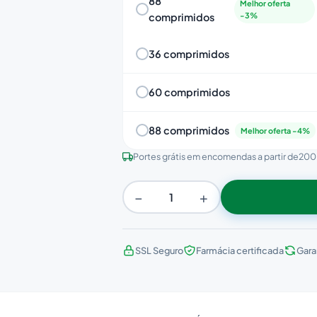
88
Melhor oferta
comprimidos
-3%
36 comprimidos
60 comprimidos
88 comprimidos
Melhor oferta -4%
Portes grátis em encomendas a partir de
200
−
+
SSL Seguro
Farmácia certificada
Gara