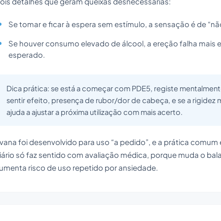
ois detalhes que geram queixas desnecessárias:
Se tomar e ficar à espera sem estímulo, a sensação é de “nã
Se houver consumo elevado de álcool, a ereção falha mais e 
esperado.
Dica prática: se está a começar com PDE5, registe mentalment
sentir efeito, presença de rubor/dor de cabeça, e se a rigidez
ajuda a ajustar a próxima utilização com mais acerto.
vana foi desenvolvido para uso “a pedido”, e a prática comum
iário só faz sentido com avaliação médica, porque muda o bala
umenta risco de uso repetido por ansiedade.