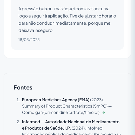
A pressão baixou, mas fiquei com a visão turva
logo a seguir à aplicação. Tive de ajustar o horário
para não conduzir imediatamente, porque me
deixava inseguro.
18/03/2025
Fontes
European Medicines Agency (EMA)
(2023).
Summary of Product Characteristics (SmPC) —
Combigan (brimonidine tartrate/timolol).
↑
Infarmed — Autoridade Nacional do Medicamento
e Produtos de Saúde, I.P.
(2024).
InfoMed:
Informação pública do medicamento (brimonidina +