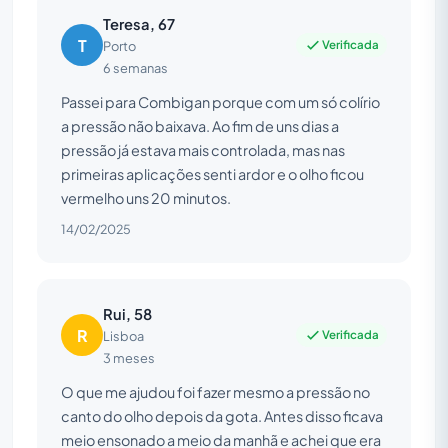
Teresa, 67
T
Verificada
Porto
6 semanas
Passei para Combigan porque com um só colírio
a pressão não baixava. Ao fim de uns dias a
pressão já estava mais controlada, mas nas
primeiras aplicações senti ardor e o olho ficou
vermelho uns 20 minutos.
14/02/2025
Rui, 58
R
Verificada
Lisboa
3 meses
O que me ajudou foi fazer mesmo a pressão no
canto do olho depois da gota. Antes disso ficava
meio ensonado a meio da manhã e achei que era