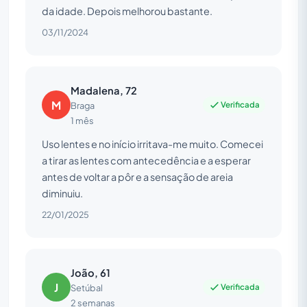
da idade. Depois melhorou bastante.
03/11/2024
Madalena, 72
M
Verificada
Braga
1 mês
Uso lentes e no início irritava-me muito. Comecei
a tirar as lentes com antecedência e a esperar
antes de voltar a pôr e a sensação de areia
diminuiu.
22/01/2025
João, 61
J
Verificada
Setúbal
2 semanas