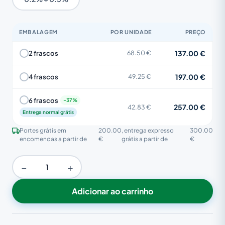
EMBALAGEM
POR UNIDADE
PREÇO
137.00 €
2 frascos
68.50 €
197.00 €
4 frascos
49.25 €
6 frascos
257.00 €
42.83 €
Entrega normal grátis
Portes grátis em
200.00
, entrega expresso
300.00
encomendas a partir de
€
grátis a partir de
€
−
+
Adicionar ao carrinho