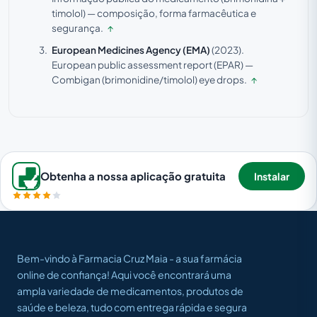
timolol) — composição, forma farmacêutica e
segurança.
↑
European Medicines Agency (EMA)
(2023).
European public assessment report (EPAR) —
Combigan (brimonidine/timolol) eye drops.
↑
Obtenha a nossa aplicação gratuita
Instalar
Bem-vindo à Farmacia Cruz Maia - a sua farmácia
online de confiança! Aqui você encontrará uma
ampla variedade de medicamentos, produtos de
saúde e beleza, tudo com entrega rápida e segura