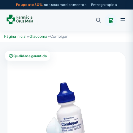
Poupe até 80%
nos seus medicamentos — Entrega rápida
Página inicial
»
Glaucoma
»
Combigan
Qualidade garantida