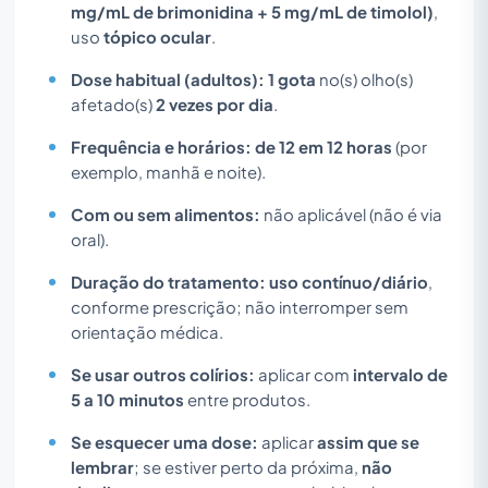
mg/mL de brimonidina + 5 mg/mL de timolol)
,
uso
tópico ocular
.
Dose habitual (adultos):
1 gota
no(s) olho(s)
afetado(s)
2 vezes por dia
.
Frequência e horários:
de 12 em 12 horas
(por
exemplo, manhã e noite).
Com ou sem alimentos:
não aplicável (não é via
oral).
Duração do tratamento:
uso contínuo/diário
,
conforme prescrição; não interromper sem
orientação médica.
Se usar outros colírios:
aplicar com
intervalo de
5 a 10 minutos
entre produtos.
Se esquecer uma dose:
aplicar
assim que se
lembrar
; se estiver perto da próxima,
não