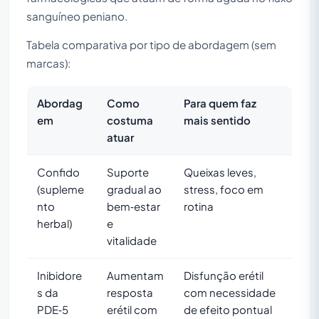
sanguíneo peniano.
Tabela comparativa por tipo de abordagem (sem
marcas):
Abordag
Como
Para quem faz
em
costuma
mais sentido
atuar
Confido
Suporte
Queixas leves,
(supleme
gradual ao
stress, foco em
nto
bem‑estar
rotina
herbal)
e
vitalidade
Inibidore
Aumentam
Disfunção erétil
s da
resposta
com necessidade
PDE‑5
erétil com
de efeito pontual