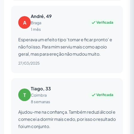
André, 49
A
Verificada
Braga
1 mês
Esperava um efeito tipo ‘tomar e ficar pronto’ e
não foi isso. Para mim serviu mais como apoio
geral, mas para ereção não mudou muito.
27/03/2025
Tiago, 33
T
Verificada
Coimbra
8 semanas
Ajudou-me na confiança. Também reduzi álcool e
comecei a dormir mais cedo, por isso o resultado
foi um conjunto.