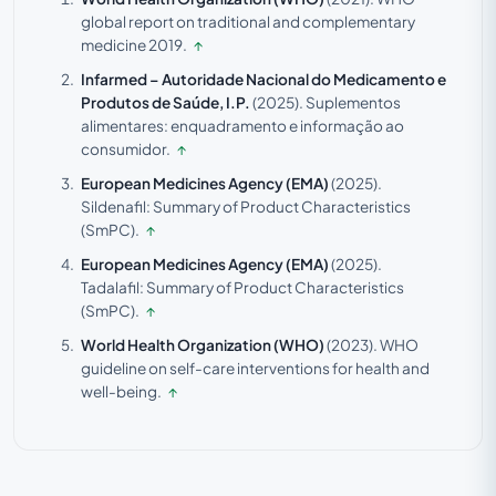
global report on traditional and complementary
medicine 2019.
↑
Infarmed – Autoridade Nacional do Medicamento e
Produtos de Saúde, I.P.
(2025).
Suplementos
alimentares: enquadramento e informação ao
consumidor.
↑
European Medicines Agency (EMA)
(2025).
Sildenafil: Summary of Product Characteristics
(SmPC).
↑
European Medicines Agency (EMA)
(2025).
Tadalafil: Summary of Product Characteristics
(SmPC).
↑
World Health Organization (WHO)
(2023).
WHO
guideline on self-care interventions for health and
well-being.
↑