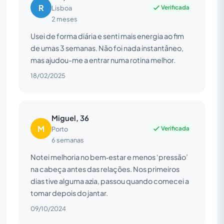
R
Verificada
Lisboa
2 meses
Usei de forma diária e senti mais energia ao fim
de umas 3 semanas. Não foi nada instantâneo,
mas ajudou-me a entrar numa rotina melhor.
18/02/2025
Miguel, 36
M
Verificada
Porto
6 semanas
Notei melhoria no bem‑estar e menos ‘pressão’
na cabeça antes das relações. Nos primeiros
dias tive alguma azia, passou quando comecei a
tomar depois do jantar.
09/10/2024