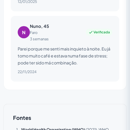
12/01/2025
Nuno, 45
N
Verificada
Faro
3 semanas
Parei porque me senti mais inquieto à noite. Eu já
tomo muito café e estava numa fase de stress;
pode ter sido má combinação.
22/11/2024
Fontes
World Health Organization (WHO)
(2021).
WHO