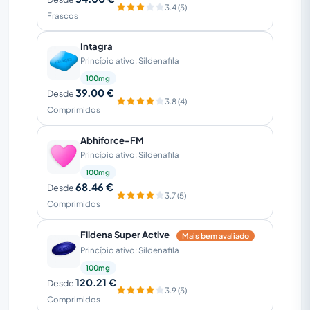
3.4 (5)
Frascos
Intagra
Princípio ativo: Sildenafila
100mg
39.00 €
Desde
3.8 (4)
Comprimidos
Abhiforce-FM
Princípio ativo: Sildenafila
100mg
68.46 €
Desde
3.7 (5)
Comprimidos
Fildena Super Active
Mais bem avaliado
Princípio ativo: Sildenafila
100mg
120.21 €
Desde
3.9 (5)
Comprimidos