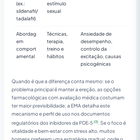
(ex.:
estímulo
sildenafil/
sexual
tadalafil)
Abordag
Técnicas,
Ansiedade de
em
terapia,
desempenho,
comport
treino e
controlo da
amental
hábitos
excitação, causas
psicogénicas
Quando é que a diferença conta mesmo: se o
problema principal é manter a ereção, as opções
farmacológicas com avaliação médica costumam
ter maior previsibilidade; a EMA detalha este
mecanismo e perfil de uso nos documentos
[3]
regulatórios dos inibidores da PDE‑5
. Se o foco é
vitalidade e bem‑estar com stress alto, muitos
homens preferem uma estratégia gradual, onde o