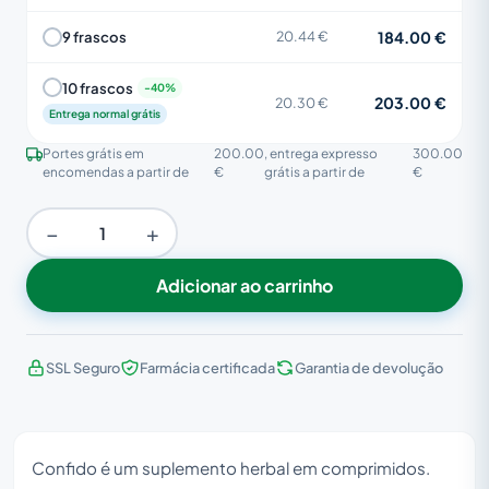
184.00 €
9 frascos
20.44 €
10 frascos
203.00 €
20.30 €
Entrega normal grátis
Portes grátis em
200.00
, entrega expresso
300.00
encomendas a partir de
€
grátis a partir de
€
−
+
Adicionar ao carrinho
SSL Seguro
Farmácia certificada
Garantia de devolução
Confido é um suplemento herbal em comprimidos.