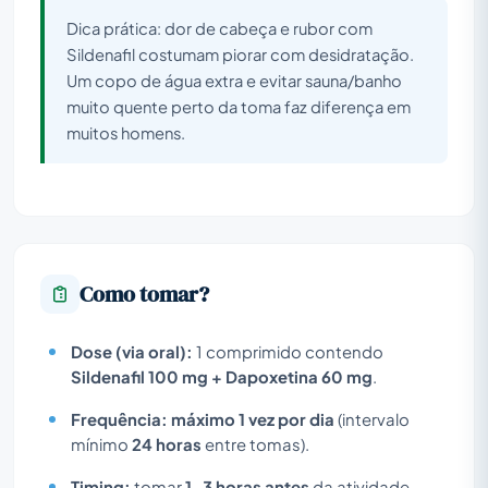
Dica prática: dor de cabeça e rubor com
Sildenafil costumam piorar com desidratação.
Um copo de água extra e evitar sauna/banho
muito quente perto da toma faz diferença em
muitos homens.
Como tomar?
Dose (via oral):
1 comprimido contendo
Sildenafil 100 mg + Dapoxetina 60 mg
.
Frequência:
máximo 1 vez por dia
(intervalo
mínimo
24 horas
entre tomas).
Timing:
tomar
1–3 horas antes
da atividade