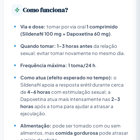
Como funciona?
Via e dose:
tomar por via oral
1 comprimido
(Sildenafil 100 mg + Dapoxetina 60 mg)
.
Quando tomar:
1–3 horas antes
da relação
sexual; evitar tomar novamente no mesmo dia.
Frequência máxima:
1 toma/24 h
.
Como atua (efeito esperado no tempo):
o
Sildenafil apoia a resposta erétil durante cerca
de
4–6 horas
com estimulação sexual; a
Dapoxetina atua mais intensamente nas
2–3
horas
após a toma para ajudar a atrasar a
ejaculação.
Alimentação:
pode ser tomado com ou sem
alimentos, mas
comida gordurosa
pode atrasar