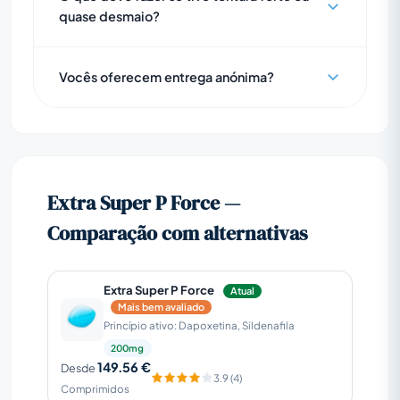
quase desmaio?
Vocês oferecem entrega anónima?
Extra Super P Force —
Comparação com alternativas
Extra Super P Force
Atual
Mais bem avaliado
Princípio ativo: Dapoxetina, Sildenafila
200mg
149.56 €
Desde
3.9 (4)
Comprimidos