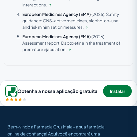
Interactions.
↑
European Medicines Agency (EMA)
(2026).
Safety
guidance: CNS-active medicines, alcohol co-use,
and risk minimisation measures.
↑
European Medicines Agency (EMA)
(2026).
Assessment report: Dapoxetine in the treatment of
premature ejaculation.
↑
Obtenha a nossa aplicação gratuita
Instalar
Bem-vindo à Farmacia Cruz Maia - a sua farmácia
online de confiança! Aqui você encontrará uma