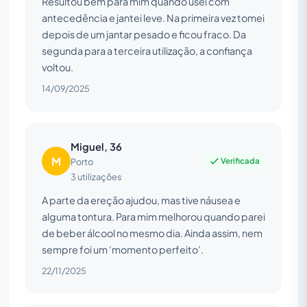
Resultou bem para mim quando usei com
antecedência e jantei leve. Na primeira vez tomei
depois de um jantar pesado e ficou fraco. Da
segunda para a terceira utilização, a confiança
voltou.
14/09/2025
Miguel, 36
M
Verificada
Porto
3 utilizações
A parte da ereção ajudou, mas tive náusea e
alguma tontura. Para mim melhorou quando parei
de beber álcool no mesmo dia. Ainda assim, nem
sempre foi um ‘momento perfeito’.
22/11/2025