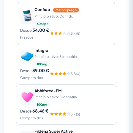
Confido
Melhor preço
Princípio ativo: Confido
60caps
34.00 €
Desde
3.4 (5)
Frascos
Intagra
Princípio ativo: Sildenafila
100mg
39.00 €
Desde
3.8 (4)
Comprimidos
Abhiforce-FM
Princípio ativo: Sildenafila
100mg
68.46 €
Desde
3.7 (5)
Comprimidos
Fildena Super Active