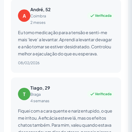
André, 52
A
Verificada
Coimbra
2 meses
Eu tomo medicação para a tensão e senti-me
mais ‘leve’ a levantar. Aprendi a levantar devagar
e a não tomar se estiver desidratado. Controlou
melhor a ejaculação do que eu esperava.
08/02/2026
Tiago, 29
T
Verificada
Braga
4 semanas
Fiquei com a cara quente e nariz entupido, o que
me irritou. A eficácia esteve lá, mas os efeitos
chatos também. Para mim, valeu quando estava
descansado; em dias de stress, parecia piorar a