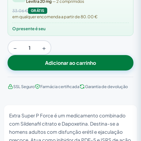
Levitra 20 mg
— 2 comprimidos
33.06 €
GRÁTIS
em qualquer encomenda a partir de 80.00 €
O presente é seu
−
+
Adicionar ao carrinho
SSL Seguro
Farmácia certificada
Garantia de devolução
Extra Super P Force é um medicamento combinado
com Sildenafil citrato e Dapoxetina. Destina-se a
homens adultos com disfunção erétil e ejaculação
precoce. Atua como inibidor da PDE-5 e ISRS de ação