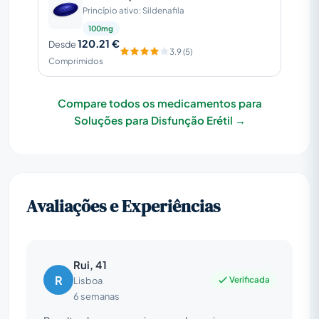
Princípio ativo: Sildenafila
100mg
120.21 €
Desde
3.9 (5)
Comprimidos
Compare todos os medicamentos para
Soluções para Disfunção Erétil →
Avaliações e Experiências
Rui, 41
R
Verificada
Lisboa
6 semanas