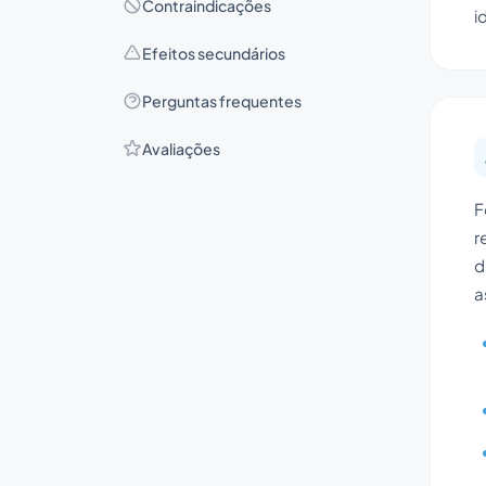
Contraindicações
i
Efeitos secundários
Perguntas frequentes
Avaliações
F
r
d
a