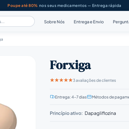
Poupe até 80%
nos seus medicamentos — Entrega rápida
Sobre Nós
Entrega e Envio
Pergunt
ga
Forxiga
3 avaliações de clientes
Entrega: 4–7 dias
Métodos de pagame
Princípio ativo:
Dapagliflozina