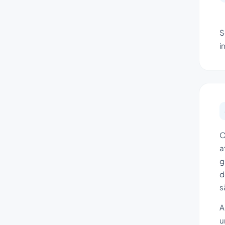
S
i
O
a
g
d
s
A
u