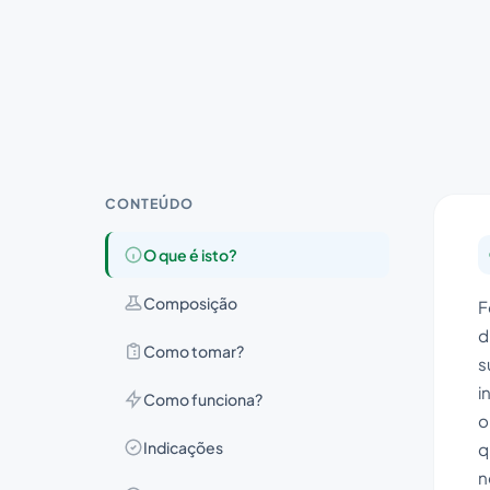
CONTEÚDO
O que é isto?
Composição
F
d
Como tomar?
s
i
Como funciona?
o
Indicações
q
n