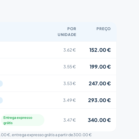
POR
PREÇO
UNIDADE
152.00 €
3.62 €
199.00 €
3.55 €
247.00 €
3.53 €
s
293.00 €
3.49 €
s
Entrega expresso
340.00 €
3.47 €
grátis
.00 €
, entrega expresso grátis a partir de
300.00 €