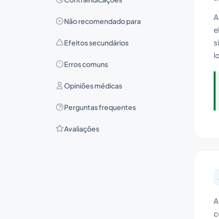
A
Não recomendado para
e
s
Efeitos secundários
l
Erros comuns
Opiniões médicas
Perguntas frequentes
Avaliações
A
c