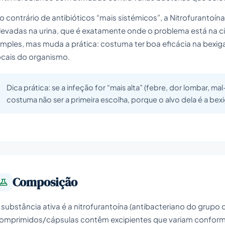
o contrário de antibióticos “mais sistémicos”, a Nitrofurantoí
levadas na urina, que é exatamente onde o problema está na c
imples, mas muda a prática: costuma ter boa eficácia na bexiga
ocais do organismo.
Dica prática: se a infeção for “mais alta” (febre, dor lombar, ma
costuma não ser a primeira escolha, porque o alvo dela é a bexi
Composição
 substância ativa é a nitrofurantoína (antibacteriano do grupo 
omprimidos/cápsulas contêm excipientes que variam conforme 