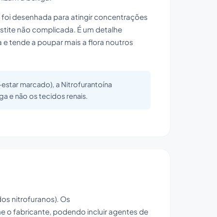
na foi desenhada para atingir concentrações
istite não complicada. É um detalhe
 e tende a poupar mais a flora noutros
l-estar marcado), a Nitrofurantoína
ga e não os tecidos renais.
dos nitrofuranos). Os
o fabricante, podendo incluir agentes de