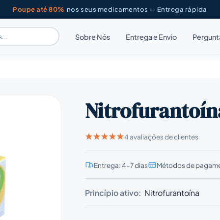
Poupe até 80%
nos seus medicamentos — Entrega rápida
Sobre Nós
Entrega e Envio
Pergunt
Nitrofurantoín
4 avaliações de clientes
Entrega: 4–7 dias
Métodos de pagame
Princípio ativo:
Nitrofurantoína