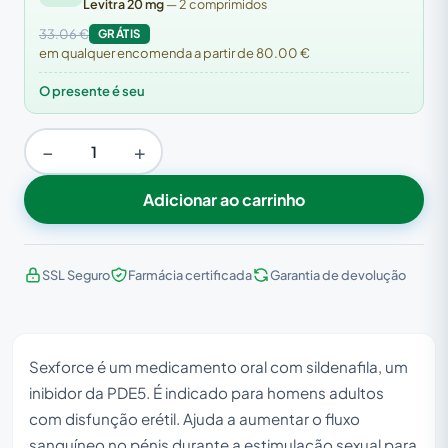
Levitra 20 mg
— 2 comprimidos
33.06 €
GRÁTIS
em qualquer encomenda a partir de 80.00 €
O presente é seu
−
+
Adicionar ao carrinho
SSL Seguro
Farmácia certificada
Garantia de devolução
Sexforce é um medicamento oral com sildenafila, um
inibidor da PDE5. É indicado para homens adultos
com disfunção erétil. Ajuda a aumentar o fluxo
sanguíneo no pénis durante a estimulação sexual para