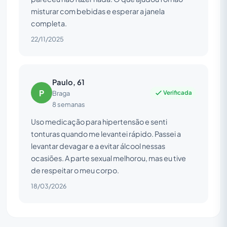
misturar com bebidas e esperar a janela
completa.
22/11/2025
Paulo, 61
P
Verificada
Braga
8 semanas
Uso medicação para hipertensão e senti
tonturas quando me levantei rápido. Passei a
levantar devagar e a evitar álcool nessas
ocasiões. A parte sexual melhorou, mas eu tive
de respeitar o meu corpo.
18/03/2026