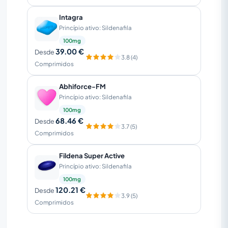
Intagra
Princípio ativo: Sildenafila
100mg
39.00 €
Desde
3.8 (4)
Comprimidos
Abhiforce-FM
Princípio ativo: Sildenafila
100mg
68.46 €
Desde
3.7 (5)
Comprimidos
Fildena Super Active
Princípio ativo: Sildenafila
100mg
120.21 €
Desde
3.9 (5)
Comprimidos