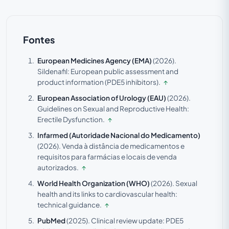
Fontes
European Medicines Agency (EMA)
(2026).
Sildenafil: European public assessment and
product information (PDE5 inhibitors).
↑
European Association of Urology (EAU)
(2026).
Guidelines on Sexual and Reproductive Health:
Erectile Dysfunction.
↑
Infarmed (Autoridade Nacional do Medicamento)
(2026).
Venda à distância de medicamentos e
requisitos para farmácias e locais de venda
autorizados.
↑
World Health Organization (WHO)
(2026).
Sexual
health and its links to cardiovascular health:
technical guidance.
↑
PubMed
(2025).
Clinical review update: PDE5