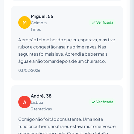
Miguel, 56
M
Verificada
Coimbra
1 mês
A ereção foi melhor do que eu esperava, mas tive
rubor e congestão nasal na primeira vez. Nas
seguintes foi mais leve. Aprendi a beber mais
água e a não tomar depois de um churrasco.
03/02/2026
André, 38
A
Verificada
Lisboa
3 tentativas
Comigo não foi tão consistente. Uma noite
funcionou bem, noutra eu estava muito nervoso e
pareceu não fazer nada. O que ajudou foi não