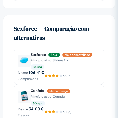
Sexforce — Comparação com
alternativas
Sexforce
Atual
Mais bem avaliado
Princípio ativo: Sildenafila
100mg
106.41 €
Desde
3.9 (4)
Comprimidos
Confido
Melhor preço
Princípio ativo: Confido
60caps
34.00 €
Desde
3.4 (5)
Frascos