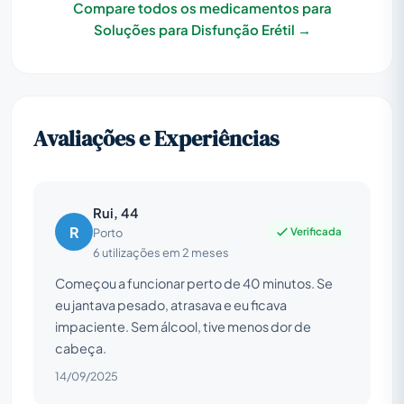
Compare todos os medicamentos para
Soluções para Disfunção Erétil →
Avaliações e Experiências
Rui, 44
R
Verificada
Porto
6 utilizações em 2 meses
Começou a funcionar perto de 40 minutos. Se
eu jantava pesado, atrasava e eu ficava
impaciente. Sem álcool, tive menos dor de
cabeça.
14/09/2025