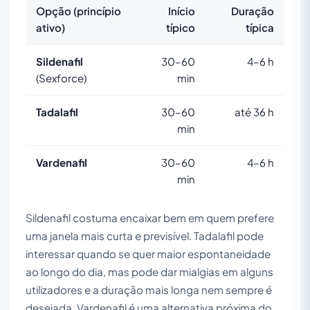
Opção (princípio
Início
Duração
ativo)
típico
típica
Sildenafil
30–60
4–6 h
(Sexforce)
min
Tadalafil
30–60
até 36 h
min
Vardenafil
30–60
4–6 h
min
Sildenafil costuma encaixar bem em quem prefere
uma janela mais curta e previsível. Tadalafil pode
interessar quando se quer maior espontaneidade
ao longo do dia, mas pode dar mialgias em alguns
utilizadores e a duração mais longa nem sempre é
desejada. Vardenafil é uma alternativa próxima do