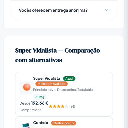
Vocês oferecem entrega anónima?
Super Vidalista — Comparação
com alternativas
Super Vidalista
Atual
Mais bem avaliado
Princípio ativo: Dapoxetina, Tadalafila
80mg
192.66 €
Desde
4 (4)
Comprimidos
Confido
Melhor preço