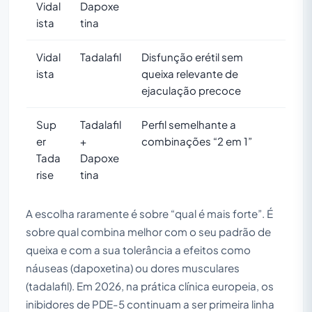
Vidal
Dapoxe
ista
tina
Vidal
Tadalafil
Disfunção erétil sem
ista
queixa relevante de
ejaculação precoce
Sup
Tadalafil
Perfil semelhante a
er
+
combinações “2 em 1”
Tada
Dapoxe
rise
tina
A escolha raramente é sobre “qual é mais forte”. É
sobre qual combina melhor com o seu padrão de
queixa e com a sua tolerância a efeitos como
náuseas (dapoxetina) ou dores musculares
(tadalafil). Em 2026, na prática clínica europeia, os
inibidores de PDE-5 continuam a ser primeira linha