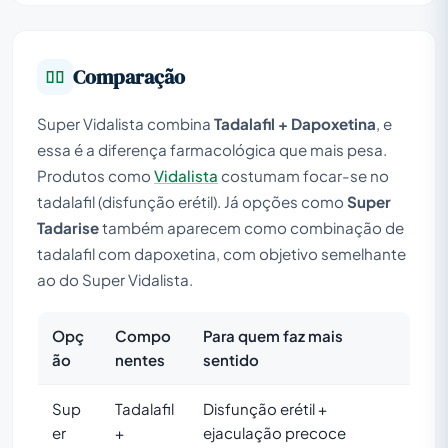
Comparação
Super Vidalista combina
Tadalafil + Dapoxetina
, e
essa é a diferença farmacológica que mais pesa.
Produtos como
Vidalista
costumam focar-se no
tadalafil (disfunção erétil). Já opções como
Super
Tadarise
também aparecem como combinação de
tadalafil com dapoxetina, com objetivo semelhante
ao do Super Vidalista.
Opç
Compo
Para quem faz mais
ão
nentes
sentido
Sup
Tadalafil
Disfunção erétil +
er
+
ejaculação precoce