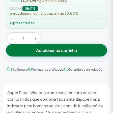
Levitra 20 mg
— 2 comprimidos
33.06 €
GRÁTIS
em qualquer encomenda a partir de 80.00 €
O presente é seu
−
+
Adicionar ao carrinho
SSL Seguro
Farmácia certificada
Garantia de devolução
Super Super Vidalista é um medicamento oral em
comprimidos que combina tadalafil e dapoxetina. É
indicado para homens adultos com disfunção erétil e
ejaculação precoce. Atua aumentando o fluxo