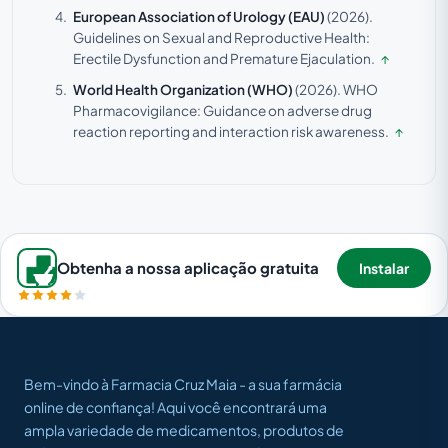
European Association of Urology (EAU)
(2026).
Guidelines on Sexual and Reproductive Health:
Erectile Dysfunction and Premature Ejaculation.
↑
World Health Organization (WHO)
(2026).
WHO
Pharmacovigilance: Guidance on adverse drug
reaction reporting and interaction risk awareness.
↑
Obtenha a nossa aplicação gratuita
Instalar
Bem-vindo à Farmacia Cruz Maia - a sua farmácia
online de confiança! Aqui você encontrará uma
ampla variedade de medicamentos, produtos de