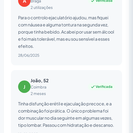
A
Verificada
Braga
2 utilizações
Para o controlo ejaculatório ajudou, mas fiquei
com náusea e alguma tontura na segunda vez,
porque tinha bebido. Acabei por usar sem álcool
e foi mais tolerável, mas eu sou sensível a esses
efeitos.
28/06/2025
João, 52
J
Verificada
Coimbra
2 meses
Tinha disfunção erétil e ejaculação precoce, e a
combinação foi prática. O único problema foi
dor muscular no dia seguinte em algumas vezes,
tipo lombar. Passou com hidratação e descanso.