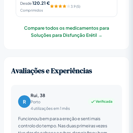
120.21 €
Desde
3.9 (5)
Comprimidos
Compare todos os medicamentos para
Soluções para Disfunção Erétil →
Avaliações e Experiências
Rui, 38
R
Verificada
Porto
4 utilizações em 1 mês
Funcionou bem para a ereção e senti mais
controlo do tempo. Nas duas primeiras vezes
tive dor de cabeça e rubor, depois ficou bem