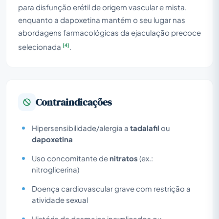
para disfunção erétil de origem vascular e mista,
enquanto a dapoxetina mantém o seu lugar nas
abordagens farmacológicas da ejaculação precoce
[4]
selecionada
.
Contraindicações
Hipersensibilidade/alergia a
tadalafil
ou
dapoxetina
Uso concomitante de
nitratos
(ex.:
nitroglicerina)
Doença cardiovascular grave com restrição a
atividade sexual
História de desmaios inexplicados ou