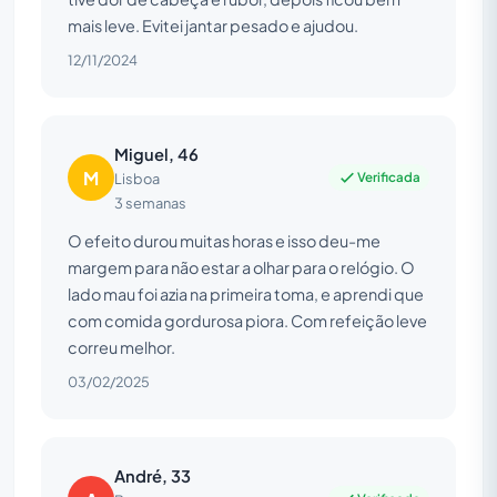
mais leve. Evitei jantar pesado e ajudou.
12/11/2024
Miguel, 46
M
Verificada
Lisboa
3 semanas
O efeito durou muitas horas e isso deu-me
margem para não estar a olhar para o relógio. O
lado mau foi azia na primeira toma, e aprendi que
com comida gordurosa piora. Com refeição leve
correu melhor.
03/02/2025
André, 33