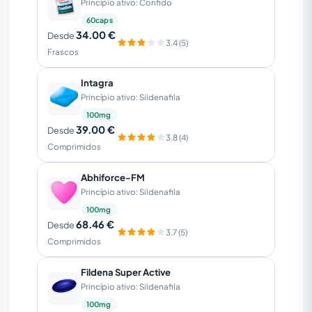
Princípio ativo: Confido
60caps
34.00 €
Desde
3.4 (5)
Frascos
Intagra
Princípio ativo: Sildenafila
100mg
39.00 €
Desde
3.8 (4)
Comprimidos
Abhiforce-FM
Princípio ativo: Sildenafila
100mg
68.46 €
Desde
3.7 (5)
Comprimidos
Fildena Super Active
Princípio ativo: Sildenafila
100mg