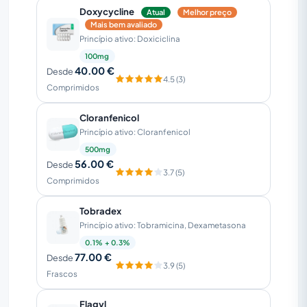
Doxycycline
Atual
Melhor preço
Mais bem avaliado
Princípio ativo: Doxiciclina
100mg
40.00 €
Desde
4.5 (3)
Comprimidos
Cloranfenicol
Princípio ativo: Cloranfenicol
500mg
56.00 €
Desde
3.7 (5)
Comprimidos
Tobradex
Princípio ativo: Tobramicina, Dexametasona
0.1% + 0.3%
77.00 €
Desde
3.9 (5)
Frascos
Flagyl