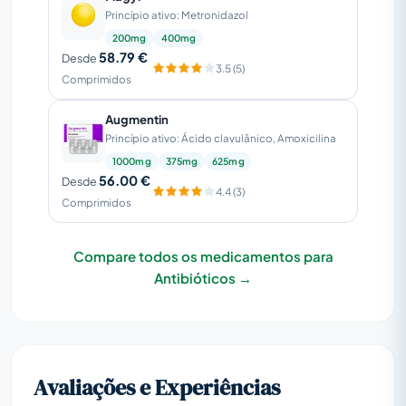
Princípio ativo: Metronidazol
200mg
400mg
58.79 €
Desde
3.5 (5)
Comprimidos
Augmentin
Princípio ativo: Ácido clavulânico, Amoxicilina
1000mg
375mg
625mg
56.00 €
Desde
4.4 (3)
Comprimidos
Compare todos os medicamentos para
Antibióticos →
Avaliações e Experiências