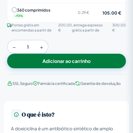
360 comprimidos
105.00 €
0.29 €
Portes grátis em
200.00
, entrega expresso
300.00
encomendas a partir de
€
grátis a partir de
€
−
+
Adicionar ao carrinho
SSL Seguro
Farmácia certificada
Garantia de devolução
O que é isto?
A doxiciclina é um antibiótico sintético de amplo