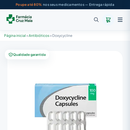
Poupe até 80%
nos seus medicamentos — Entrega rápida
Página inicial
»
Antibióticos
»
Doxycycline
Qualidade garantida