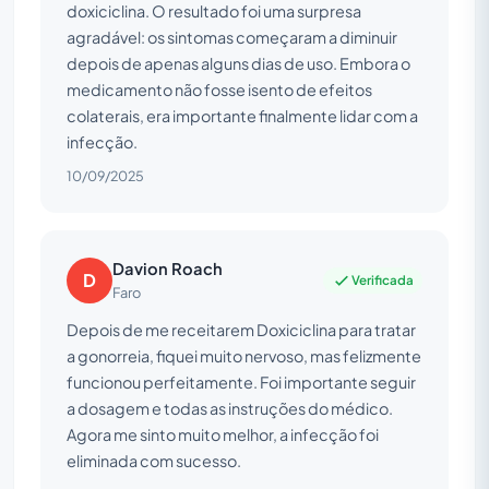
doxiciclina. O resultado foi uma surpresa
agradável: os sintomas começaram a diminuir
depois de apenas alguns dias de uso. Embora o
medicamento não fosse isento de efeitos
colaterais, era importante finalmente lidar com a
infecção.
10/09/2025
Davion Roach
D
Verificada
Faro
Depois de me receitarem Doxiciclina para tratar
a gonorreia, fiquei muito nervoso, mas felizmente
funcionou perfeitamente. Foi importante seguir
a dosagem e todas as instruções do médico.
Agora me sinto muito melhor, a infecção foi
eliminada com sucesso.