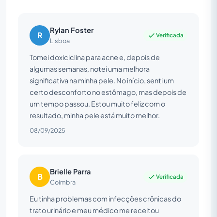
Rylan Foster
R
Verificada
Lisboa
Tomei doxiciclina para acne e, depois de
algumas semanas, notei uma melhora
significativa na minha pele. No início, senti um
certo desconforto no estômago, mas depois de
um tempo passou. Estou muito feliz com o
resultado, minha pele está muito melhor.
08/09/2025
Brielle Parra
B
Verificada
Coimbra
Eu tinha problemas com infecções crônicas do
trato urinário e meu médico me receitou