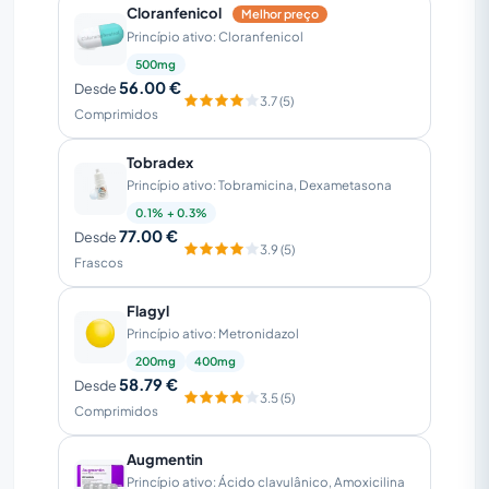
Cloranfenicol
Melhor preço
Princípio ativo: Cloranfenicol
500mg
56.00 €
Desde
3.7 (5)
Comprimidos
Tobradex
Princípio ativo: Tobramicina, Dexametasona
0.1% + 0.3%
77.00 €
Desde
3.9 (5)
Frascos
Flagyl
Princípio ativo: Metronidazol
200mg
400mg
58.79 €
Desde
3.5 (5)
Comprimidos
Augmentin
Princípio ativo: Ácido clavulânico, Amoxicilina