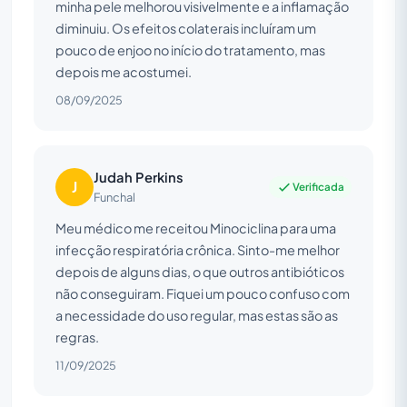
minha pele melhorou visivelmente e a inflamação
diminuiu. Os efeitos colaterais incluíram um
pouco de enjoo no início do tratamento, mas
depois me acostumei.
08/09/2025
Judah Perkins
J
Verificada
Funchal
Meu médico me receitou Minociclina para uma
infecção respiratória crônica. Sinto-me melhor
depois de alguns dias, o que outros antibióticos
não conseguiram. Fiquei um pouco confuso com
a necessidade do uso regular, mas estas são as
regras.
11/09/2025