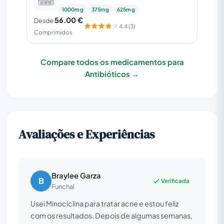
1000mg
375mg
625mg
56.00 €
Desde
4.4 (3)
Comprimidos
Compare todos os medicamentos para
Antibióticos →
Avaliações e Experiências
Braylee Garza
B
Verificada
Funchal
Usei Minociclina para tratar acne e estou feliz
com os resultados. Depois de algumas semanas,