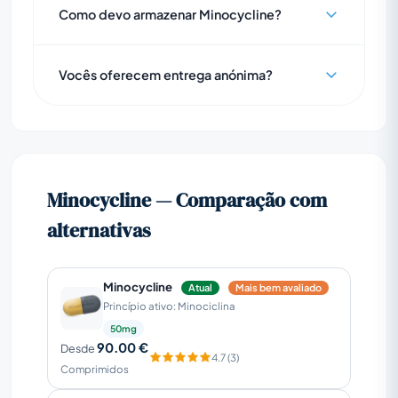
Como devo armazenar Minocycline?
Vocês oferecem entrega anónima?
Minocycline — Comparação com
alternativas
Minocycline
Atual
Mais bem avaliado
Princípio ativo: Minociclina
50mg
90.00 €
Desde
4.7 (3)
Comprimidos