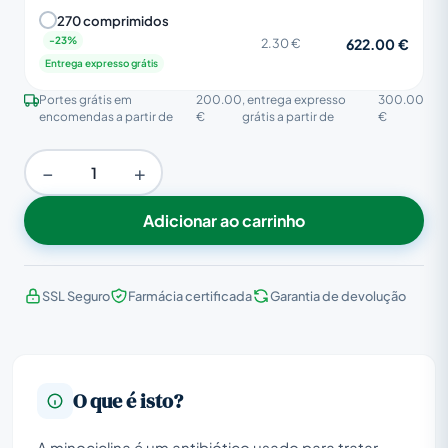
270 comprimidos
622.00 €
2.30 €
Entrega expresso grátis
Portes grátis em
200.00
, entrega expresso
300.00
encomendas a partir de
€
grátis a partir de
€
−
+
Adicionar ao carrinho
SSL Seguro
Farmácia certificada
Garantia de devolução
O que é isto?
A minociclina é um antibiótico usado para tratar