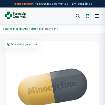
Poupe até 80%
nos seus medicamentos — Entrega rápida
Página inicial
»
Antibióticos
»
Minocycline
Qualidade garantida