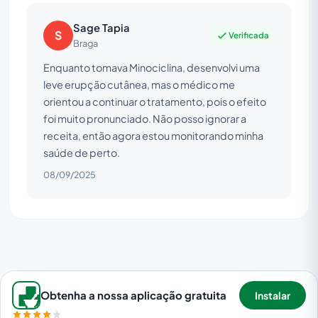
Sage Tapia
S
Verificada
Braga
Enquanto tomava Minociclina, desenvolvi uma
leve erupção cutânea, mas o médico me
orientou a continuar o tratamento, pois o efeito
foi muito pronunciado. Não posso ignorar a
receita, então agora estou monitorando minha
saúde de perto.
08/09/2025
Obtenha a nossa aplicação gratuita
Instalar