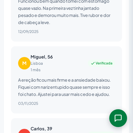
Funcionou bem quando tomei com estômago
quase vazio. Na primeira vez tinha jantado
pesado e demorou muito mais. Tive rubor e dor
de cabeça leve.
12/09/2025
Miguel, 56
M
Verificada
Lisboa
1 mês
A ereção ficou mais firme e a ansiedade baixou.
Fiquei com nariz entupido quase sempre e isso
foi chato. Ajustei para usar mais cedo e ajudou.
03/11/2025
Carlos, 39