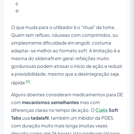
c
o
O que muda para o utilizador é o “ritual” da toma.
Quem tem refluxo, náuseas com comprimidos, ou
simplesmente dificuldade em engolir, costuma
adaptar-se melhor ao formato soft. A limitação é a
mesma do sildenafil em geral: refeições muito
gordurosas podem atrasar o início de ação e reduzir
a previsibilidade, mesmo que a desintegração seja
[2]
rápida
.
Alguns doentes consideram medicamentos para DE
com
mecanismos semelhantes
mas com
diferenças claras no tempo de ação. O
Cialis
Soft
Tabs
usa
tadalafil
, também um inibidor da PDE5,
com duração muito mais longa (muitas vezes
descrita como até 36 horas). Isto pode ser útil para