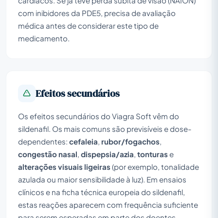
cardíacos. Se já teve perda súbita de visão (NAION)
com inibidores da PDE5, precisa de avaliação
médica antes de considerar este tipo de
medicamento.
Efeitos secundários
Os efeitos secundários do Viagra Soft vêm do
sildenafil. Os mais comuns são previsíveis e dose-
dependentes:
cefaleia
,
rubor/fogachos
,
congestão nasal
,
dispepsia/azia
,
tonturas
e
alterações visuais ligeiras
(por exemplo, tonalidade
azulada ou maior sensibilidade à luz). Em ensaios
clínicos e na ficha técnica europeia do sildenafil,
estas reações aparecem com frequência suficiente
para serem esperadas em parte dos doentes,