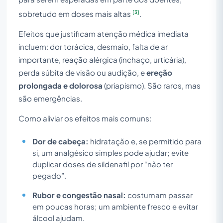
[3]
sobretudo em doses mais altas
.
Efeitos que justificam atenção médica imediata
incluem: dor torácica, desmaio, falta de ar
importante, reação alérgica (inchaço, urticária),
perda súbita de visão ou audição, e
ereção
prolongada e dolorosa
(priapismo). São raros, mas
são emergências.
Como aliviar os efeitos mais comuns:
Dor de cabeça:
hidratação e, se permitido para
si, um analgésico simples pode ajudar; evite
duplicar doses de sildenafil por “não ter
pegado”.
Rubor e congestão nasal:
costumam passar
em poucas horas; um ambiente fresco e evitar
álcool ajudam.