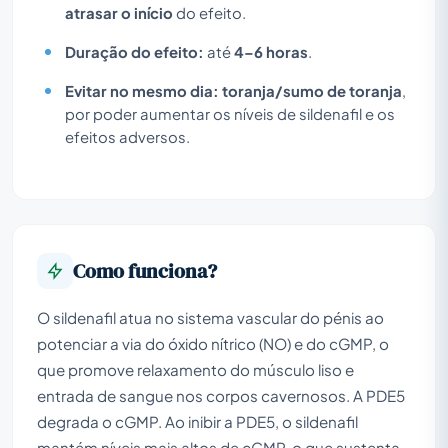
atrasar o início
do efeito.
Duração do efeito:
até
4–6 horas
.
Evitar no mesmo dia:
toranja/sumo de toranja
,
por poder aumentar os níveis de sildenafil e os
efeitos adversos.
Como funciona?
O sildenafil atua no sistema vascular do pénis ao
potenciar a via do óxido nítrico (NO) e do cGMP, o
que promove relaxamento do músculo liso e
entrada de sangue nos corpos cavernosos. A PDE5
degrada o cGMP. Ao inibir a PDE5, o sildenafil
mantém níveis mais altos de cGMP, o que sustenta