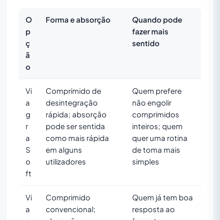
O
Forma e absorção
Quando pode
p
fazer mais
ç
sentido
ã
o
Vi
Comprimido de
Quem prefere
a
desintegração
não engolir
g
rápida; absorção
comprimidos
r
pode ser sentida
inteiros; quem
a
como mais rápida
quer uma rotina
S
em alguns
de toma mais
o
utilizadores
simples
ft
Vi
Comprimido
Quem já tem boa
a
convencional;
resposta ao