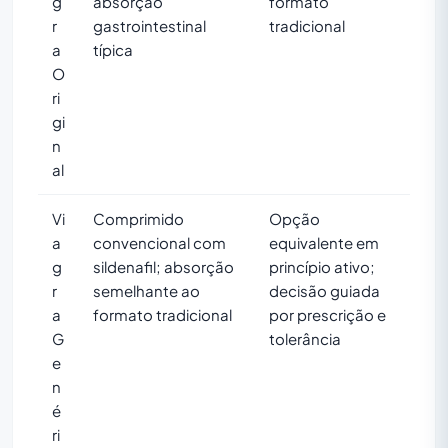
g
absorção
formato
r
gastrointestinal
tradicional
a
típica
O
ri
gi
n
al
Vi
Comprimido
Opção
a
convencional com
equivalente em
g
sildenafil; absorção
princípio ativo;
r
semelhante ao
decisão guiada
a
formato tradicional
por prescrição e
G
tolerância
e
n
é
ri