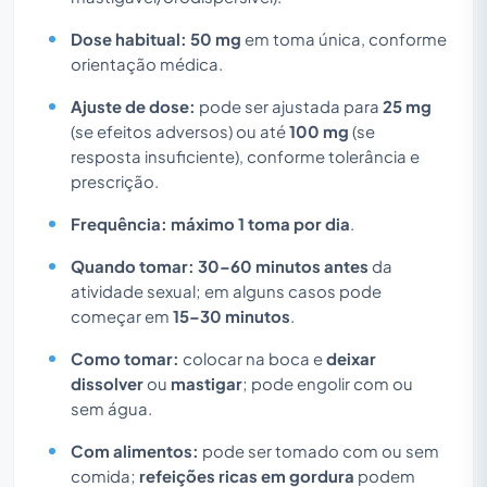
Dose habitual:
50 mg
em toma única, conforme
orientação médica.
Ajuste de dose:
pode ser ajustada para
25 mg
(se efeitos adversos) ou até
100 mg
(se
resposta insuficiente), conforme tolerância e
prescrição.
Frequência:
máximo 1 toma por dia
.
Quando tomar:
30–60 minutos antes
da
atividade sexual; em alguns casos pode
começar em
15–30 minutos
.
Como tomar:
colocar na boca e
deixar
dissolver
ou
mastigar
; pode engolir com ou
sem água.
Com alimentos:
pode ser tomado com ou sem
comida;
refeições ricas em gordura
podem