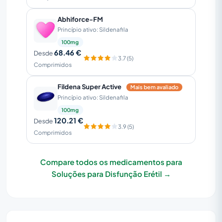
Abhiforce-FM
Princípio ativo: Sildenafila
100mg
68.46 €
Desde
3.7 (5)
Comprimidos
Fildena Super Active
Mais bem avaliado
Princípio ativo: Sildenafila
100mg
120.21 €
Desde
3.9 (5)
Comprimidos
Compare todos os medicamentos para
Soluções para Disfunção Erétil →