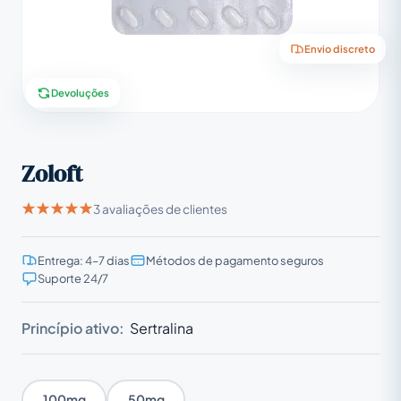
Envio discreto
Devoluções
Zoloft
3 avaliações de clientes
Entrega: 4–7 dias
Métodos de pagamento seguros
Suporte 24/7
Princípio ativo:
Sertralina
100mg
50mg