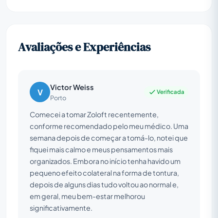
Avaliações e Experiências
Victor Weiss
V
Verificada
Porto
Comecei a tomar Zoloft recentemente,
conforme recomendado pelo meu médico. Uma
semana depois de começar a tomá-lo, notei que
fiquei mais calmo e meus pensamentos mais
organizados. Embora no início tenha havido um
pequeno efeito colateral na forma de tontura,
depois de alguns dias tudo voltou ao normal e,
em geral, meu bem-estar melhorou
significativamente.