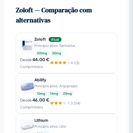
Zoloft — Comparação com
alternativas
Zoloft
Atual
Princípio ativo: Sertralina
100mg
50mg
44.00 €
Desde
4.1 (3)
Comprimidos
Abilify
Princípio ativo: Aripiprazol
10mg
15mg
20mg
46.00 €
Desde
3.3 (4)
Comprimidos
Lithium
Princípio ativo: Lítio