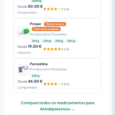
300mg
50.00 €
Desde
3.9 (4)
Comprimidos
Prozac
Melhor preço
Mais bem avaliado
Princípio ativo: Fluoxetina
10mg
20mg
40mg
60mg
19.00 €
Desde
4.6 (3)
Cápsulas
Paroxetina
Princípio ativo: Paroxetina
20mg
44.00 €
Desde
3.8 (4)
Comprimidos
Compare todos os medicamentos para
Antidepressivos →