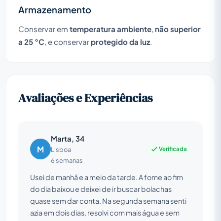
Armazenamento
Conservar em
temperatura ambiente
,
não superior
a 25 °C
, e conservar
protegido da luz
.
Avaliações e Experiências
Marta, 34
M
Verificada
Lisboa
6 semanas
Usei de manhã e a meio da tarde. A fome ao fim
do dia baixou e deixei de ir buscar bolachas
quase sem dar conta. Na segunda semana senti
azia em dois dias, resolvi com mais água e sem