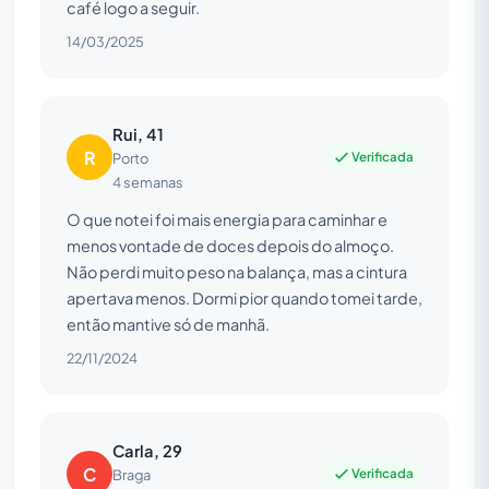
café logo a seguir.
14/03/2025
Rui, 41
R
Verificada
Porto
4 semanas
O que notei foi mais energia para caminhar e
menos vontade de doces depois do almoço.
Não perdi muito peso na balança, mas a cintura
apertava menos. Dormi pior quando tomei tarde,
então mantive só de manhã.
22/11/2024
Carla, 29
C
Verificada
Braga