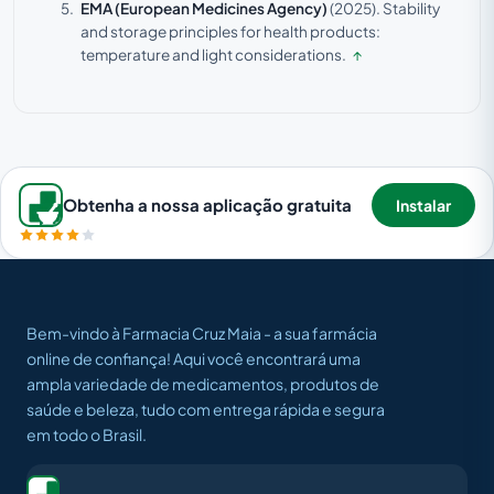
EMA (European Medicines Agency)
(2025).
Stability
and storage principles for health products:
temperature and light considerations.
↑
Obtenha a nossa aplicação gratuita
Instalar
Bem-vindo à Farmacia Cruz Maia - a sua farmácia
online de confiança! Aqui você encontrará uma
ampla variedade de medicamentos, produtos de
saúde e beleza, tudo com entrega rápida e segura
em todo o Brasil.