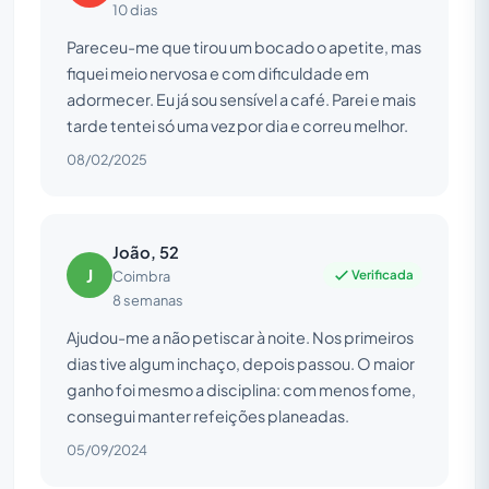
10 dias
Pareceu-me que tirou um bocado o apetite, mas
fiquei meio nervosa e com dificuldade em
adormecer. Eu já sou sensível a café. Parei e mais
tarde tentei só uma vez por dia e correu melhor.
08/02/2025
João, 52
J
Verificada
Coimbra
8 semanas
Ajudou-me a não petiscar à noite. Nos primeiros
dias tive algum inchaço, depois passou. O maior
ganho foi mesmo a disciplina: com menos fome,
consegui manter refeições planeadas.
05/09/2024