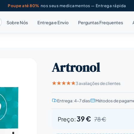
Poupe até 80%
nos seus medicamentos — Entrega rápida
Sobre Nós
Entrega e Envio
Perguntas Frequentes
Artronol
3 avaliações de clientes
Entrega: 4–7 dias
Métodos de pagame
39 €
Preço:
78 €