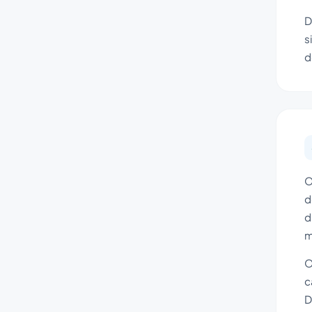
D
s
d
O
d
d
m
O
c
D