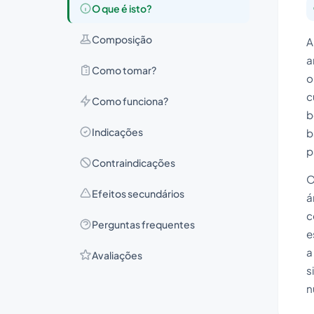
O que é isto?
Composição
A
a
Como tomar?
o
c
Como funciona?
b
Indicações
b
p
Contraindicações
O
Efeitos secundários
á
c
Perguntas frequentes
e
a
Avaliações
s
n