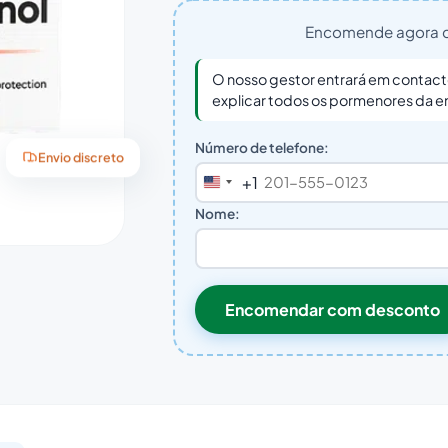
Encomende agora c
O nosso gestor entrará em contact
explicar todos os pormenores da
Número de telefone:
Envio discreto
+1
United
States
Nome:
+1
Encomendar com desconto