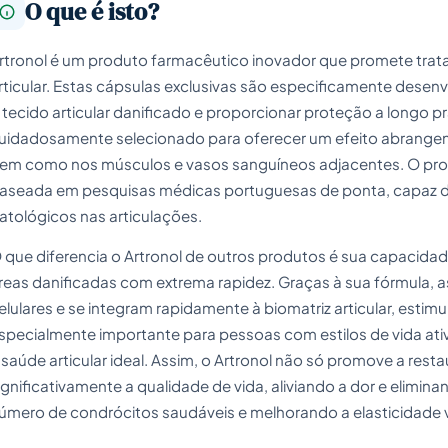
O que é isto?
rtronol é um produto farmacêutico inovador que promete trata
rticular. Estas cápsulas exclusivas são especificamente desen
 tecido articular danificado e proporcionar proteção a longo 
uidadosamente selecionado para oferecer um efeito abrangent
em como nos músculos e vasos sanguíneos adjacentes. O pr
aseada em pesquisas médicas portuguesas de ponta, capaz de
atológicos nas articulações.
 que diferencia o Artronol de outros produtos é sua capacidade 
reas danificadas com extrema rapidez. Graças à sua fórmula, a
elulares e se integram rapidamente à biomatriz articular, esti
specialmente importante para pessoas com estilos de vida ativ
 saúde articular ideal. Assim, o Artronol não só promove a re
ignificativamente a qualidade de vida, aliviando a dor e eli
úmero de condrócitos saudáveis e melhorando a elasticidade v