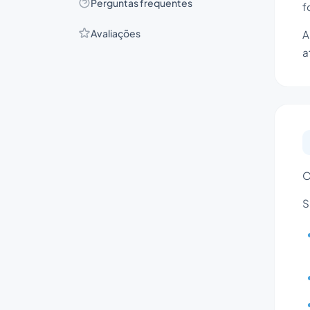
Perguntas frequentes
f
Avaliações
A
a
O
S