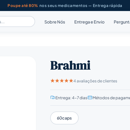
Poupe até 80%
nos seus medicamentos — Entrega rápida
Sobre Nós
Entrega e Envio
Pergunt
Brahmi
4 avaliações de clientes
Entrega: 4–7 dias
Métodos de pagame
60caps