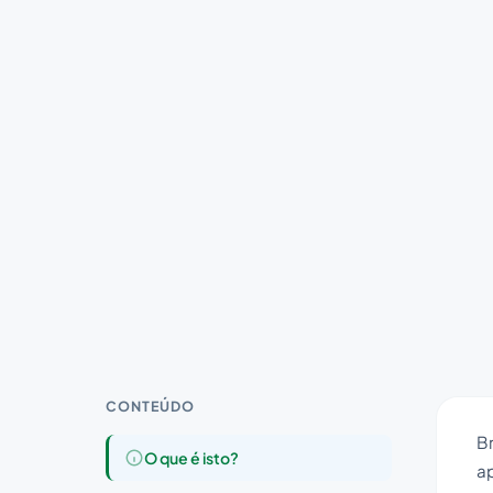
CONTEÚDO
B
O que é isto?
a