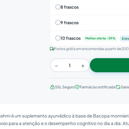
8 frascos
9 frascos
10 frascos
Melhor oferta -39%
Entr
Portes grátis em encomendas a partir de
200
−
+
SSL Seguro
Farmácia certificada
Gara
rahmi é um suplemento ayurvédico à base de Bacopa monnieri.
poio para a atenção e o desempenho cognitivo no dia a dia. 