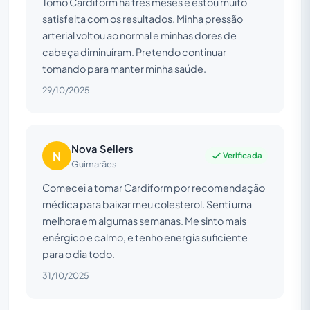
Tomo Cardiform há três meses e estou muito
satisfeita com os resultados. Minha pressão
arterial voltou ao normal e minhas dores de
cabeça diminuíram. Pretendo continuar
tomando para manter minha saúde.
29/10/2025
Nova Sellers
N
Verificada
Guimarães
Comecei a tomar Cardiform por recomendação
médica para baixar meu colesterol. Senti uma
melhora em algumas semanas. Me sinto mais
enérgico e calmo, e tenho energia suficiente
para o dia todo.
31/10/2025