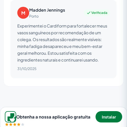
Madden Jennings
M
Verificada
Porto
Experimentei o Cardiform para fortalecer meus
vasos sanguíneos por recomendação de um
colega. Os resultados são realmente visíveis:
minha fadiga desapareceu e meu bem-estar
geral melhorou. Estou satisfeita com os
ingredientes naturais e continuarei usando.
31/10/2025
Obtenha a nossa aplicação gratuita
Instalar