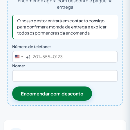
Encomende agora com desconto e pague na
entrega
O nosso gestor entrará em contacto consigo
para confirmar a morada de entrega e explicar
todos os pormenores da encomenda
Número de telefone:
+1
United
States
Nome:
+1
Encomendar com desconto