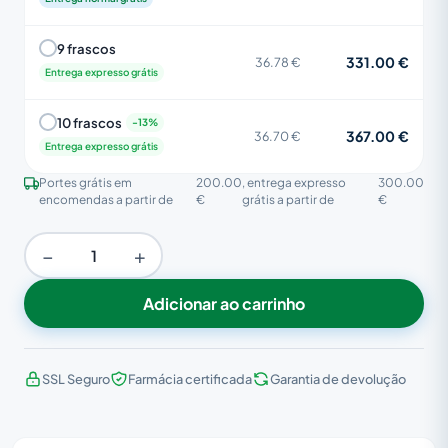
9 frascos
331.00 €
36.78 €
Entrega expresso grátis
10 frascos
367.00 €
36.70 €
Entrega expresso grátis
Portes grátis em
200.00
, entrega expresso
300.00
encomendas a partir de
€
grátis a partir de
€
−
+
Adicionar ao carrinho
SSL Seguro
Farmácia certificada
Garantia de devolução