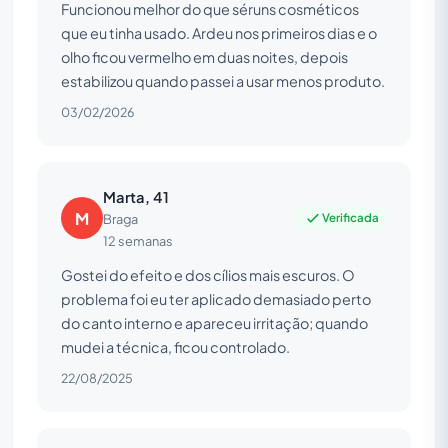
Funcionou melhor do que séruns cosméticos
que eu tinha usado. Ardeu nos primeiros dias e o
olho ficou vermelho em duas noites, depois
estabilizou quando passei a usar menos produto.
03/02/2026
Marta, 41
M
Verificada
Braga
12 semanas
Gostei do efeito e dos cílios mais escuros. O
problema foi eu ter aplicado demasiado perto
do canto interno e apareceu irritação; quando
mudei a técnica, ficou controlado.
22/08/2025