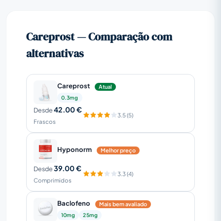
Careprost — Comparação com
alternativas
Careprost
Atual
0.3mg
42.00 €
Desde
3.5 (5)
Frascos
Hyponorm
Melhor preço
39.00 €
Desde
3.3 (4)
Comprimidos
Baclofeno
Mais bem avaliado
10mg
25mg