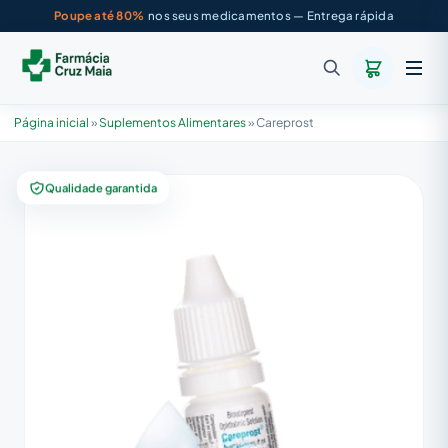
Poupe até 80%
nos seus medicamentos — Entrega rápida
Página inicial
»
Suplementos Alimentares
»
Careprost
Qualidade garantida