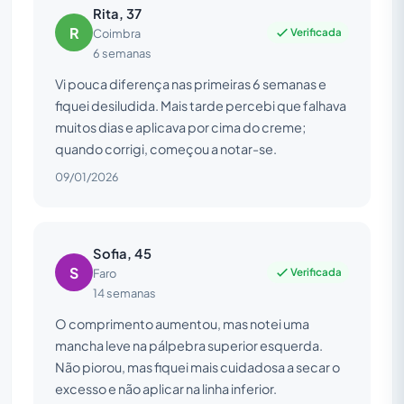
Rita, 37
R
Verificada
Coimbra
6 semanas
Vi pouca diferença nas primeiras 6 semanas e
fiquei desiludida. Mais tarde percebi que falhava
muitos dias e aplicava por cima do creme;
quando corrigi, começou a notar-se.
09/01/2026
Sofia, 45
S
Verificada
Faro
14 semanas
O comprimento aumentou, mas notei uma
mancha leve na pálpebra superior esquerda.
Não piorou, mas fiquei mais cuidadosa a secar o
excesso e não aplicar na linha inferior.