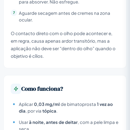
para absorver. Não esfregue.
Aguarde secagem antes de cremes na zona
ocular.
O contacto direto com o olho pode acontecer e,
em regra, causa apenas ardor transitório, mas a
aplicação não deve ser “dentro do olho” quando o
objetivo é cílios.
Como funciona?
Aplicar
0,03 mg/ml
de bimatoprosta
1 vez ao
dia
, por via
tópica
.
Usar
à noite, antes de deitar
, com a pele limpa e
seca.