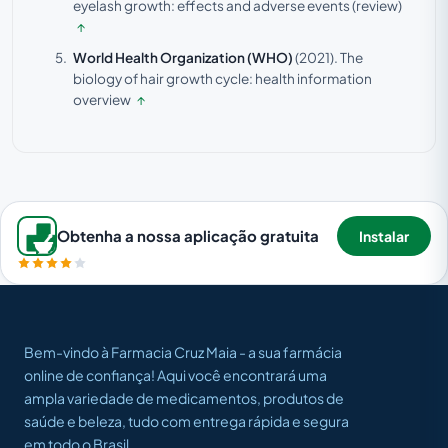
eyelash growth: effects and adverse events (review)
↑
World Health Organization (WHO)
(2021).
The
biology of hair growth cycle: health information
overview
↑
Obtenha a nossa aplicação gratuita
Instalar
Bem-vindo à Farmacia Cruz Maia - a sua farmácia
online de confiança! Aqui você encontrará uma
ampla variedade de medicamentos, produtos de
saúde e beleza, tudo com entrega rápida e segura
em todo o Brasil.