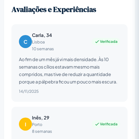
Avaliações e Experiências
Carla, 34
C
Verificada
Lisboa
10 semanas
Ao fim de um mês já vi mais densidade. Às 10
semanas os cílios estavam mesmo mais
compridos, mas tive de reduzir a quantidade
porque a pálpebra ficou um pouco mais escura.
14/11/2025
Inês, 29
I
Verificada
Porto
8 semanas