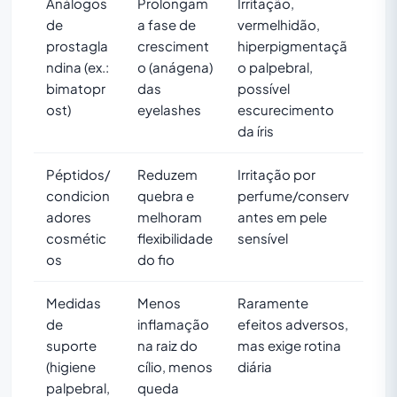
Análogos
Prolongam
Irritação,
de
a fase de
vermelhidão,
prostagla
cresciment
hiperpigmentaçã
ndina (ex.:
o (anágena)
o palpebral,
bimatopr
das
possível
ost)
eyelashes
escurecimento
da íris
Péptidos/
Reduzem
Irritação por
condicion
quebra e
perfume/conserv
adores
melhoram
antes em pele
cosmétic
flexibilidade
sensível
os
do fio
Medidas
Menos
Raramente
de
inflamação
efeitos adversos,
suporte
na raiz do
mas exige rotina
(higiene
cílio, menos
diária
palpebral,
queda