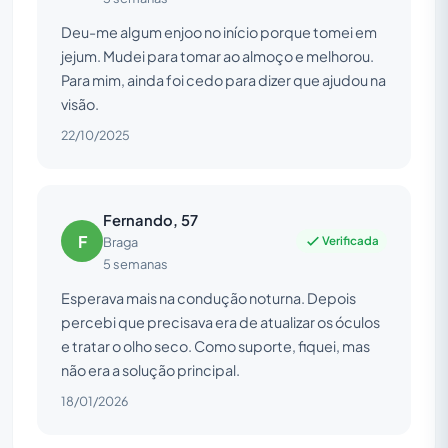
Deu-me algum enjoo no início porque tomei em
jejum. Mudei para tomar ao almoço e melhorou.
Para mim, ainda foi cedo para dizer que ajudou na
visão.
22/10/2025
Fernando, 57
F
Verificada
Braga
5 semanas
Esperava mais na condução noturna. Depois
percebi que precisava era de atualizar os óculos
e tratar o olho seco. Como suporte, fiquei, mas
não era a solução principal.
18/01/2026