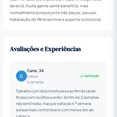
de ecrã, muita gente sente benefício, mas
normalmente porque junta três peças: pausas,
hidratação do filme lacrimal e suporte nutricional.
Avaliações e Experiências
Carla, 34
C
Verificada
Lisboa
6 semanas
Trabalho com dois monitores e ao fim da tarde
ficava com os olhos a arder. Ao fim de 2 semanas
não senti nada, mas por volta da 4.ª semana
estava mais confortável e com menos dor de
cabeça.