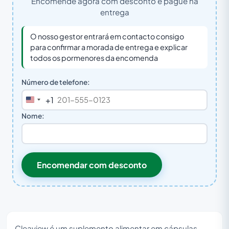
Encomende agora com desconto e pague na
entrega
O nosso gestor entrará em contacto consigo
para confirmar a morada de entrega e explicar
todos os pormenores da encomenda
Número de telefone:
+1
United
States
Nome:
+1
Encomendar com desconto
Cleaview é um suplemento alimentar em cápsulas