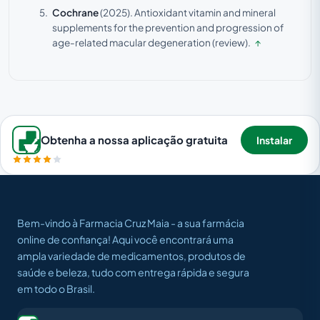
Cochrane
(2025).
Antioxidant vitamin and mineral
supplements for the prevention and progression of
age-related macular degeneration (review).
↑
Obtenha a nossa aplicação gratuita
Instalar
Bem-vindo à Farmacia Cruz Maia - a sua farmácia
online de confiança! Aqui você encontrará uma
ampla variedade de medicamentos, produtos de
saúde e beleza, tudo com entrega rápida e segura
em todo o Brasil.