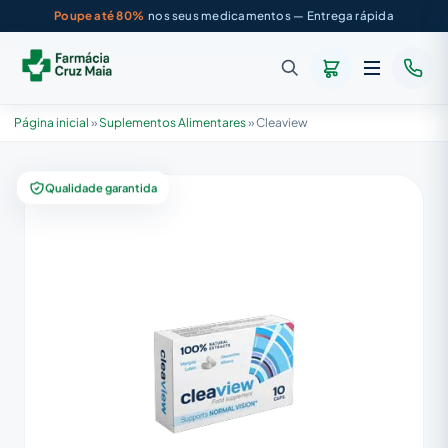
Poupe até 80%
nos seus medicamentos — Entrega rápida
Página inicial
»
Suplementos Alimentares
»
Cleaview
Qualidade garantida