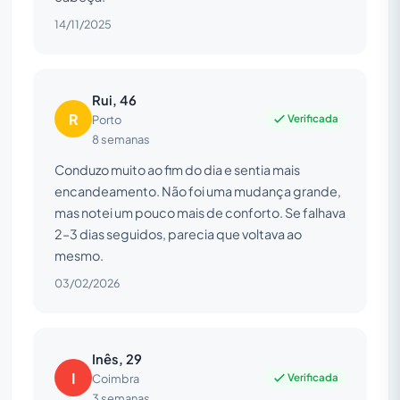
14/11/2025
Rui, 46
R
Verificada
Porto
8 semanas
Conduzo muito ao fim do dia e sentia mais
encandeamento. Não foi uma mudança grande,
mas notei um pouco mais de conforto. Se falhava
2–3 dias seguidos, parecia que voltava ao
mesmo.
03/02/2026
Inês, 29
I
Verificada
Coimbra
3 semanas