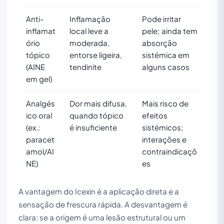
Anti-
Inflamação
Pode irritar
inflamat
local leve a
pele; ainda tem
ório
moderada,
absorção
tópico
entorse ligeira,
sistémica em
(AINE
tendinite
alguns casos
em gel)
Analgés
Dor mais difusa,
Mais risco de
ico oral
quando tópico
efeitos
(ex.:
é insuficiente
sistémicos;
paracet
interações e
amol/AI
contraindicaçõ
NE)
es
A vantagem do Icexin é a aplicação direta e a
sensação de frescura rápida. A desvantagem é
clara: se a origem é uma lesão estrutural ou um