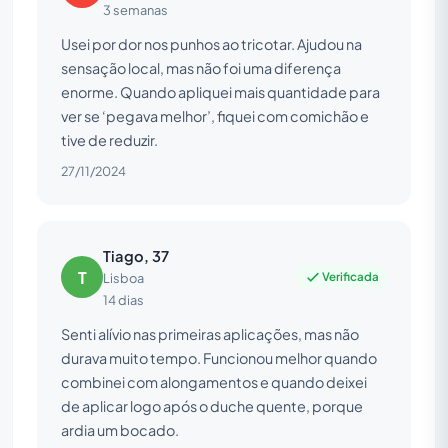
3 semanas
Usei por dor nos punhos ao tricotar. Ajudou na
sensação local, mas não foi uma diferença
enorme. Quando apliquei mais quantidade para
ver se ‘pegava melhor’, fiquei com comichão e
tive de reduzir.
27/11/2024
Tiago, 37
T
Verificada
Lisboa
14 dias
Senti alívio nas primeiras aplicações, mas não
durava muito tempo. Funcionou melhor quando
combinei com alongamentos e quando deixei
de aplicar logo após o duche quente, porque
ardia um bocado.