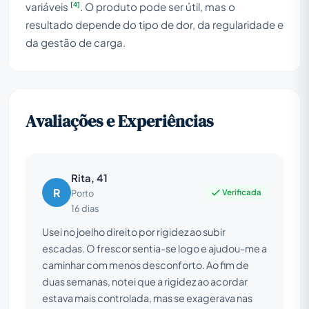
[4]
variáveis
. O produto pode ser útil, mas o
resultado depende do tipo de dor, da regularidade e
da gestão de carga.
Avaliações e Experiências
Rita, 41
R
Verificada
Porto
16 dias
Usei no joelho direito por rigidez ao subir
escadas. O frescor sentia-se logo e ajudou-me a
caminhar com menos desconforto. Ao fim de
duas semanas, notei que a rigidez ao acordar
estava mais controlada, mas se exagerava nas