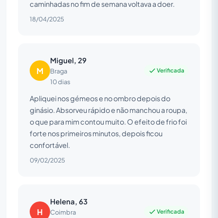
caminhadas no fim de semana voltava a doer.
18/04/2025
Miguel, 29
M
Verificada
Braga
10 dias
Apliquei nos gémeos e no ombro depois do
ginásio. Absorveu rápido e não manchou a roupa,
o que para mim contou muito. O efeito de frio foi
forte nos primeiros minutos, depois ficou
confortável.
09/02/2025
Helena, 63
H
Verificada
Coimbra