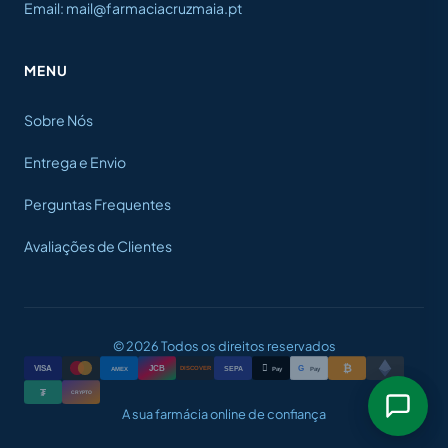
Email: mail@farmaciacruzmaia.pt
MENU
Sobre Nós
Entrega e Envio
Perguntas Frequentes
Avaliações de Clientes
© 2026 Todos os direitos reservados
₿

VISA
JCB
G
AMEX
SEPA
Pay
Pay
DISCOVER
₮
CRYPTO
A sua farmácia online de confiança