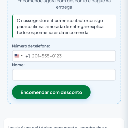
Encomende agora com desconto e pague na
entrega
O nosso gestor entrará em contacto consigo
para confirmar a morada de entrega e explicar
todos os pormenores da encomenda
Número de telefone:
+1
United
States
Nome:
+1
Encomendar com desconto
Icexin é um gel tópico com mentol, condroitina e