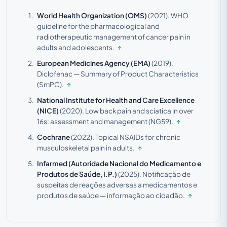
World Health Organization (OMS)
(2021).
WHO
guideline for the pharmacological and
radiotherapeutic management of cancer pain in
adults and adolescents.
↑
European Medicines Agency (EMA)
(2019).
Diclofenac — Summary of Product Characteristics
(SmPC).
↑
National Institute for Health and Care Excellence
(NICE)
(2020).
Low back pain and sciatica in over
16s: assessment and management (NG59).
↑
Cochrane
(2022).
Topical NSAIDs for chronic
musculoskeletal pain in adults.
↑
Infarmed (Autoridade Nacional do Medicamento e
Produtos de Saúde, I.P.)
(2025).
Notificação de
suspeitas de reações adversas a medicamentos e
produtos de saúde — informação ao cidadão.
↑