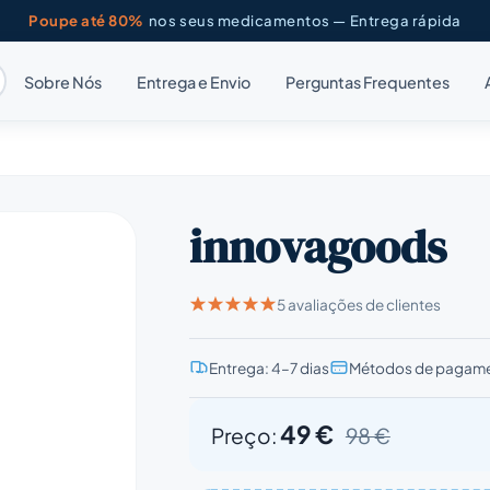
Poupe até 80%
nos seus medicamentos — Entrega rápida
Sobre Nós
Entrega e Envio
Perguntas Frequentes
innovagoods
5 avaliações de clientes
Entrega: 4–7 dias
Métodos de pagame
49 €
Preço:
98 €