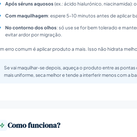
Após séruns aquosos
(ex.: ácido hialurónico, niacinamida): 
Com maquilhagem
: espere 5–10 minutos antes de aplicar base
No contorno dos olhos
: só use se for bem tolerado e mante
evitar ardor por migração.
m erro comum é aplicar produto a mais. Isso não hidrata melh
Se vai maquilhar-se depois, aqueça o produto entre as pontas 
mais uniforme, seca melhor e tende a interferir menos com a ba
Como funciona?