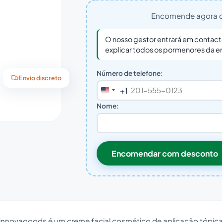
Encomende agora c
O nosso gestor entrará em contact
explicar todos os pormenores da
Número de telefone:
Envio discreto
+1
United
States
Nome:
+1
Encomendar com desconto
 innovagoods é um creme facial cosmético de aplicação tópic