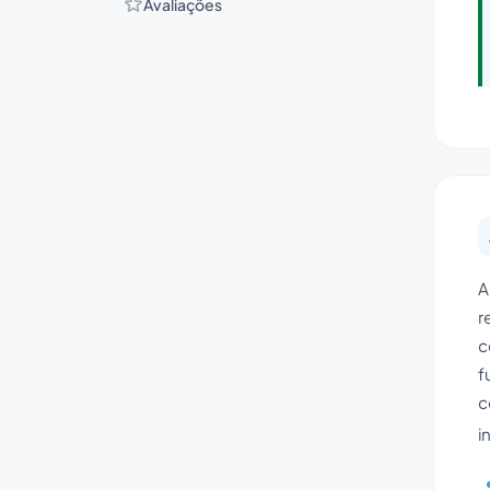
Avaliações
A
r
c
f
c
i