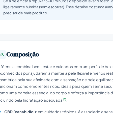
Se a pele ficar a repuxar 5–10 minutos depois de lavar o rosto,
ligeiramente húmida (sem escorrer). Esse detalhe costuma aum
precisar de mais produto.
Composição
 fórmula combina bem-estar e cuidados com um perfil de bele
econhecidos por ajudarem a manter a pele flexível e menos rea
osmética pela sua afinidade com a sensação de pele equilibr
uncionam como emolientes ricos, ideais para quem sente secu
omo uma barreira essencial do corpo e reforça a importância d
[1]
ncluindo pela hidratação adequada
.
CBD (canabidiol)
: em cuidados tópicos, é associado a sensa