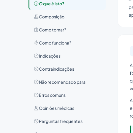
O que é isto?
pa
a
Composição
Como tomar?
Como funciona?
Indicações
A
Contraindicações
f
q
Não recomendado para
v
Erros comuns
A
e
Opiniões médicas
r
Perguntas frequentes