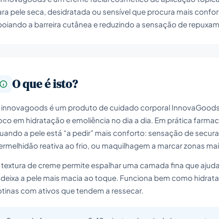
ra pele seca, desidratada ou sensível que procura mais conforto 
poiando a barreira cutânea e reduzindo a sensação de repuxa
O que é isto?
 innovagoods é um produto de cuidado corporal InnovaGoods 
oco em hidratação e emoliência no dia a dia. Em prática farmac
uando a pele está “a pedir” mais conforto: sensação de secur
ermelhidão reativa ao frio, ou maquilhagem a marcar zonas mai
 textura de creme permite espalhar uma camada fina que ajuda
 deixa a pele mais macia ao toque. Funciona bem como hidrat
otinas com ativos que tendem a ressecar.