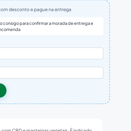
om desconto e pague na entrega
o consigo para confirmar a morada de entrega e
 encomenda
a com CBD e manteigas vegetais. É indicado