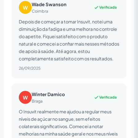
Wade Swanson
W
Verificada
Coimbra
Depois de começar a tomar Insuvit, notei uma
diminuição da fadiga e uma melhora no controle
do apetite. Fiquei satisfeito com o produto
natural e comecei a confiar mais nesses métodos
de apoio à saúde. Até agora, estou
completamente satisfeito com os resultados.
26/09/2025
Winter Damico
W
Verificada
Braga
O Insuvit realmente me ajudou a regular meus
níveis de açúcar no sangue, sem efeitos
colaterais significativos. Comecei a notar
melhorias na minha saúde geral e nos meus níveis