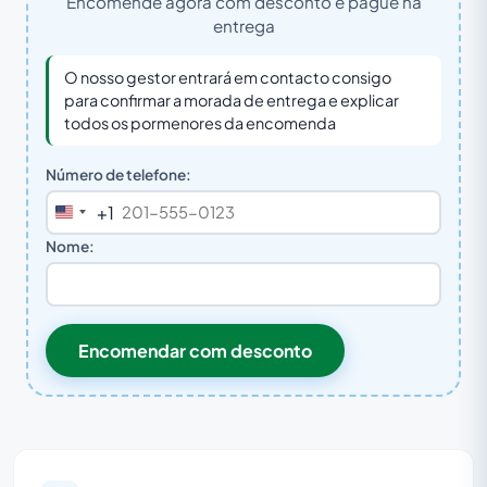
Encomende agora com desconto e pague na
entrega
O nosso gestor entrará em contacto consigo
para confirmar a morada de entrega e explicar
todos os pormenores da encomenda
Número de telefone:
+1
United
States
Nome:
+1
Encomendar com desconto