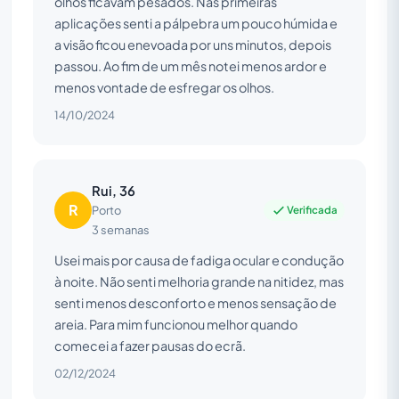
olhos ficavam pesados. Nas primeiras
aplicações senti a pálpebra um pouco húmida e
a visão ficou enevoada por uns minutos, depois
passou. Ao fim de um mês notei menos ardor e
menos vontade de esfregar os olhos.
14/10/2024
Rui, 36
R
Verificada
Porto
3 semanas
Usei mais por causa de fadiga ocular e condução
à noite. Não senti melhoria grande na nitidez, mas
senti menos desconforto e menos sensação de
areia. Para mim funcionou melhor quando
comecei a fazer pausas do ecrã.
02/12/2024