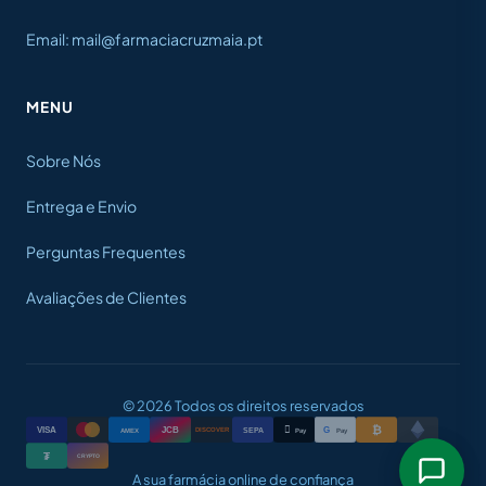
Email: mail@farmaciacruzmaia.pt
MENU
Sobre Nós
Entrega e Envio
Perguntas Frequentes
Avaliações de Clientes
© 2026 Todos os direitos reservados
₿

VISA
JCB
G
AMEX
SEPA
Pay
Pay
DISCOVER
₮
CRYPTO
A sua farmácia online de confiança