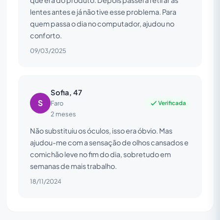
que era do produto. Depois passei a retirar as
lentes antes e já não tive esse problema. Para
quem passa o dia no computador, ajudou no
conforto.
09/03/2025
Sofia, 47
S
Verificada
Faro
2 meses
Não substituiu os óculos, isso era óbvio. Mas
ajudou-me com a sensação de olhos cansados e
comichão leve no fim do dia, sobretudo em
semanas de mais trabalho.
18/11/2024