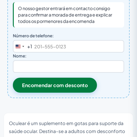
O nosso gestor entrará em contacto consigo
para confirmar a morada de entrega e explicar
todos os pormenores da encomenda
Número de telefone:
+1
United
States
Nome:
+1
Encomendar com desconto
Oculear é um suplemento em gotas para suporte da
saúde ocular. Destina-se a adultos com desconforto