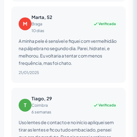
Marta, 52
M
Verificada
Braga
10 dias
A minha pele é sensível e fiquei com vermelhidão
na pálpebra no segundo dia. Parei, hidratei, e
melhorou. Eu voltaria a tentar com menos
frequência, mas foi chato.
21/01/2025
Tiago, 29
T
Verificada
Coimbra
6 semanas
Uso lentes de contacto e no início apliquei sem
tirar as lentes e ficou tudo embaciado, pensei